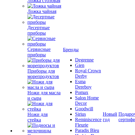
Ложка столовая
Ложка чайная
Десертные
приборы
Сервисные
Бренды
приборы
Degrenne
Gien
Royal Crown
Приборы для
Derby
морепродуктов
Esma
Dereboy
Pomax
Ножи для масла
Salon Home
и сыра
Decor
Goodwill
Sirius
Новый
Подаро
Ножи для
Reminiscence
год
сертиф
стейка
Fleurie
Paradis Bleu