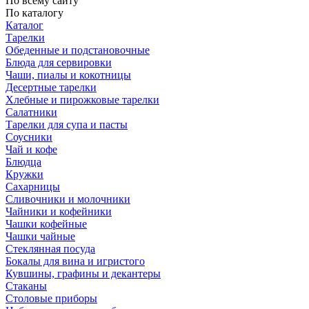
По всему сайту
По каталогу
Каталог
Тарелки
Обеденные и подстановочные
Блюда для сервировки
Чаши, пиалы и кокотницы
Десертные тарелки
Хлебные и пирожковые тарелки
Салатники
Тарелки для супа и пасты
Соусники
Чай и кофе
Блюдца
Кружки
Сахарницы
Сливочники и молочники
Чайники и кофейники
Чашки кофейные
Чашки чайные
Стеклянная посуда
Бокалы для вина и игристого
Кувшины, графины и декантеры
Стаканы
Столовые приборы