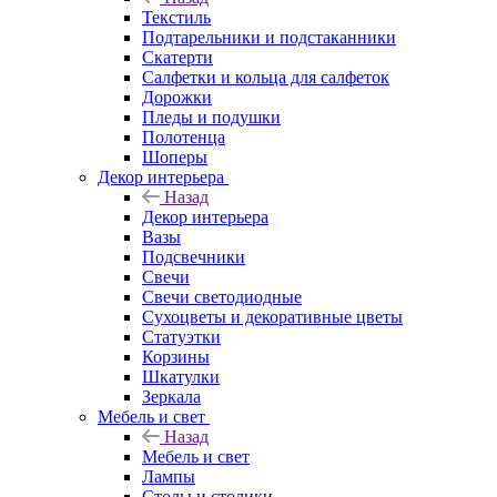
Текстиль
Подтарельники и подстаканники
Скатерти
Салфетки и кольца для салфеток
Дорожки
Пледы и подушки
Полотенца
Шоперы
Декор интерьера
Назад
Декор интерьера
Вазы
Подсвечники
Свечи
Свечи светодиодные
Сухоцветы и декоративные цветы
Статуэтки
Корзины
Шкатулки
Зеркала
Мебель и свет
Назад
Мебель и свет
Лампы
Столы и столики