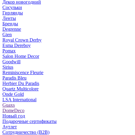
Декор новогодний
Сосульки
Гирлянды
Ленты
Бренды
Degrenne
Gien
Royal Crown Derby
Esma Dereboy
Pomax
Salon Home Decor
Goodwill
Sirius
Reminiscence Fleurie
Paradis Bleu
Herbier Du Paradis
Quartz Multicolore
Onde Gold
LSA International
Guaxs
DomeDeco
Новый год
Подарочные сертификаты
Аутлет
Сотрудничество (B2B)