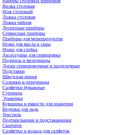
Наборы столовых приборов
Вилка столовая
Нож столовый
Ложка столовая
Ложка чайная
Десертные приборы
Сервисные приборы
Приборы для морепродуктов
Ножи для масла и сыра
Ножи для стейка
Аксессуары для сервировки
Подносы и мелочницы
Доски сервировочные и разделочные
Подставки
Шведская линия
Солонки и перечницы
Салфетки бумажные
Супницы
Этажерки
Кувшины и емкости для хранения
Ведерки для льда
Текстиль
Подтарельники и подстаканники
Скатерти
Салфетки и кольца для салфеток