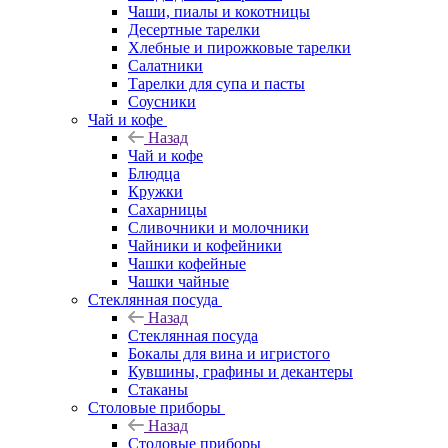
Чаши, пиалы и кокотницы
Десертные тарелки
Хлебные и пирожковые тарелки
Салатники
Тарелки для супа и пасты
Соусники
Чай и кофе
Назад
Чай и кофе
Блюдца
Кружки
Сахарницы
Сливочники и молочники
Чайники и кофейники
Чашки кофейные
Чашки чайные
Стеклянная посуда
Назад
Стеклянная посуда
Бокалы для вина и игристого
Кувшины, графины и декантеры
Стаканы
Столовые приборы
Назад
Столовые приборы