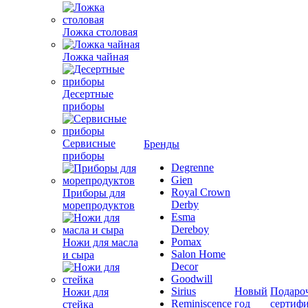
Ложка столовая
Ложка чайная
Десертные
приборы
Сервисные
Бренды
приборы
Degrenne
Gien
Royal Crown
Приборы для
Derby
морепродуктов
Esma
Dereboy
Pomax
Ножи для масла
Salon Home
и сыра
Decor
Goodwill
Sirius
Новый
Подаро
Ножи для
Reminiscence
год
сертиф
стейка