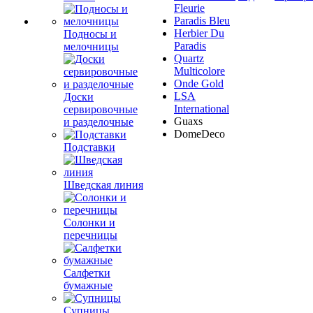
Fleurie
Paradis Bleu
Herbier Du
Подносы и
Paradis
мелочницы
Quartz
Multicolore
Onde Gold
LSA
Доски
International
сервировочные
Guaxs
и разделочные
DomeDeco
Подставки
Шведская линия
Солонки и
перечницы
Салфетки
бумажные
Супницы