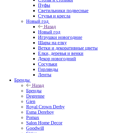
Пуфы
Светильники подвесные
Стулья и кресла
Новый год
Назад
Новый год
Игрушки новогодние
Шары на елку
Ветки и декоративные цветы
Елки, деревья и венки
Декор новогодний
Сосульки
Гирлянды
Ленты
Бренды
Назад
Бренды
Degrenne
Gien
Royal Crown Derby
Esma Dereboy
Pomax
Salon Home Decor
Goodwill