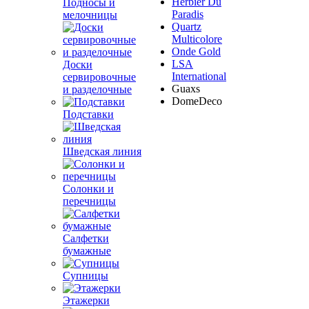
Herbier Du
Подносы и
Paradis
мелочницы
Quartz
Multicolore
Onde Gold
LSA
Доски
International
сервировочные
Guaxs
и разделочные
DomeDeco
Подставки
Шведская линия
Солонки и
перечницы
Салфетки
бумажные
Супницы
Этажерки