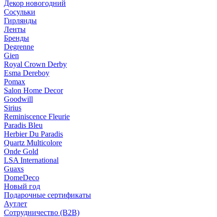
Декор новогодний
Сосульки
Гирлянды
Ленты
Бренды
Degrenne
Gien
Royal Crown Derby
Esma Dereboy
Pomax
Salon Home Decor
Goodwill
Sirius
Reminiscence Fleurie
Paradis Bleu
Herbier Du Paradis
Quartz Multicolore
Onde Gold
LSA International
Guaxs
DomeDeco
Новый год
Подарочные сертификаты
Аутлет
Сотрудничество (B2B)