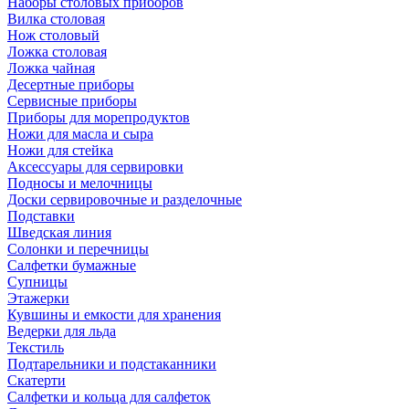
Наборы столовых приборов
Вилка столовая
Нож столовый
Ложка столовая
Ложка чайная
Десертные приборы
Сервисные приборы
Приборы для морепродуктов
Ножи для масла и сыра
Ножи для стейка
Аксессуары для сервировки
Подносы и мелочницы
Доски сервировочные и разделочные
Подставки
Шведская линия
Солонки и перечницы
Салфетки бумажные
Супницы
Этажерки
Кувшины и емкости для хранения
Ведерки для льда
Текстиль
Подтарельники и подстаканники
Скатерти
Салфетки и кольца для салфеток