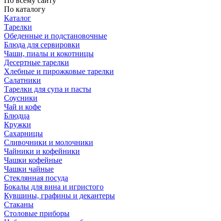
По всему сайту
По каталогу
Каталог
Тарелки
Обеденные и подстановочные
Блюда для сервировки
Чаши, пиалы и кокотницы
Десертные тарелки
Хлебные и пирожковые тарелки
Салатники
Тарелки для супа и пасты
Соусники
Чай и кофе
Блюдца
Кружки
Сахарницы
Сливочники и молочники
Чайники и кофейники
Чашки кофейные
Чашки чайные
Стеклянная посуда
Бокалы для вина и игристого
Кувшины, графины и декантеры
Стаканы
Столовые приборы