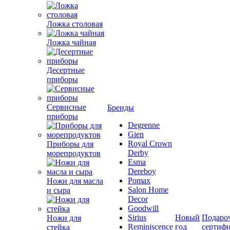
Ложка столовая
Ложка чайная
Десертные
приборы
Сервисные
Бренды
приборы
Degrenne
Gien
Royal Crown
Приборы для
Derby
морепродуктов
Esma
Dereboy
Pomax
Ножи для масла
Salon Home
и сыра
Decor
Goodwill
Sirius
Новый
Подаро
Ножи для
Reminiscence
год
сертиф
стейка