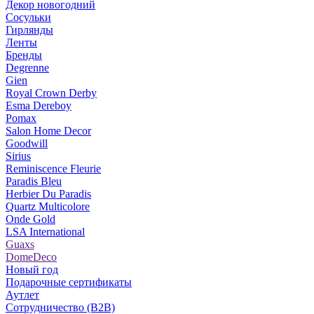
Декор новогодний
Сосульки
Гирлянды
Ленты
Бренды
Degrenne
Gien
Royal Crown Derby
Esma Dereboy
Pomax
Salon Home Decor
Goodwill
Sirius
Reminiscence Fleurie
Paradis Bleu
Herbier Du Paradis
Quartz Multicolore
Onde Gold
LSA International
Guaxs
DomeDeco
Новый год
Подарочные сертификаты
Аутлет
Сотрудничество (B2B)