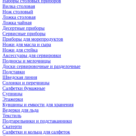
Наборы столовых приборов
Вилка столовая
Нож столовый
Ложка столовая
Ложка чайная
Десертные приборы
Сервисные приборы
Приборы для морепродуктов
Ножи для масла и сыра
Ножи для стейка
Аксессуары для сервировки
Подносы и мелочницы
Доски сервировочные и разделочные
Подставки
Шведская линия
Солонки и перечницы
Салфетки бумажные
Супницы
Этажерки
Кувшины и емкости для хранения
Ведерки для льда
Текстиль
Подтарельники и подстаканники
Скатерти
Салфетки и кольца для салфеток