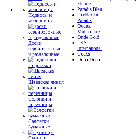
Fleurie
Paradis Bleu
Herbier Du
Подносы и
Paradis
мелочницы
Quartz
Multicolore
Onde Gold
LSA
Доски
International
сервировочные
Guaxs
и разделочные
DomeDeco
Подставки
Шведская линия
Солонки и
перечницы
Салфетки
бумажные
Супницы