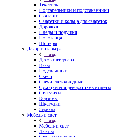
Текстиль
Подтарельники и подстаканники
Скатерти
Салфетки и кольца для салфеток
Дорожки
Пледы и подушки
Полотенца
Шоперы
Декор интерьера
Назад
Декор интерьера
Вазы
Подсвечники
Свечи
Свечи светодиодные
Сухоцветы и декоративные цветы
Статуэтки
Корзины
Шкатулки
Зеркала
Мебель и свет
Назад
Мебель и свет
Лампы
Столы и столики