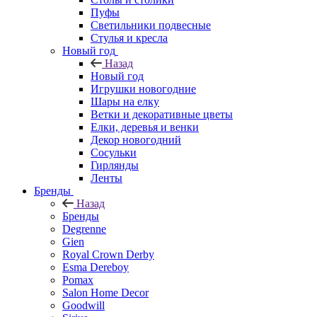
Пуфы
Светильники подвесные
Стулья и кресла
Новый год
Назад
Новый год
Игрушки новогодние
Шары на елку
Ветки и декоративные цветы
Елки, деревья и венки
Декор новогодний
Сосульки
Гирлянды
Ленты
Бренды
Назад
Бренды
Degrenne
Gien
Royal Crown Derby
Esma Dereboy
Pomax
Salon Home Decor
Goodwill