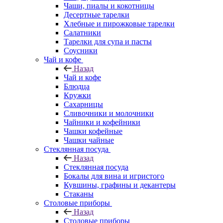
Чаши, пиалы и кокотницы
Десертные тарелки
Хлебные и пирожковые тарелки
Салатники
Тарелки для супа и пасты
Соусники
Чай и кофе
Назад
Чай и кофе
Блюдца
Кружки
Сахарницы
Сливочники и молочники
Чайники и кофейники
Чашки кофейные
Чашки чайные
Стеклянная посуда
Назад
Стеклянная посуда
Бокалы для вина и игристого
Кувшины, графины и декантеры
Стаканы
Столовые приборы
Назад
Столовые приборы