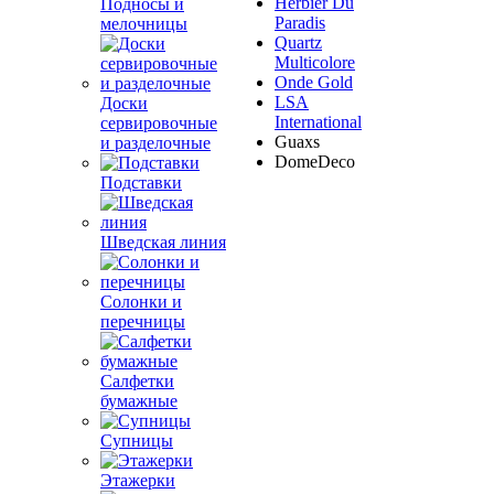
Herbier Du
Подносы и
Paradis
мелочницы
Quartz
Multicolore
Onde Gold
LSA
Доски
International
сервировочные
Guaxs
и разделочные
DomeDeco
Подставки
Шведская линия
Солонки и
перечницы
Салфетки
бумажные
Супницы
Этажерки