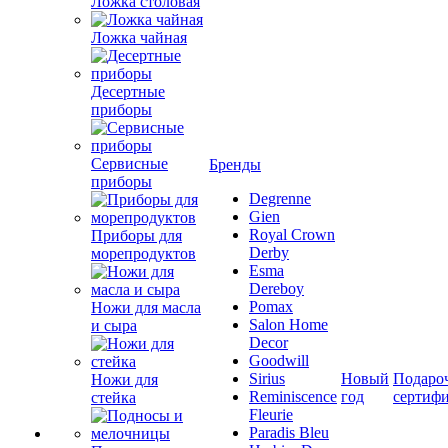
Ложка столовая
Ложка чайная
Десертные
приборы
Сервисные
Бренды
приборы
Degrenne
Gien
Royal Crown
Приборы для
Derby
морепродуктов
Esma
Dereboy
Pomax
Ножи для масла
Salon Home
и сыра
Decor
Goodwill
Sirius
Новый
Подаро
Ножи для
Reminiscence
год
сертиф
стейка
Fleurie
Paradis Bleu