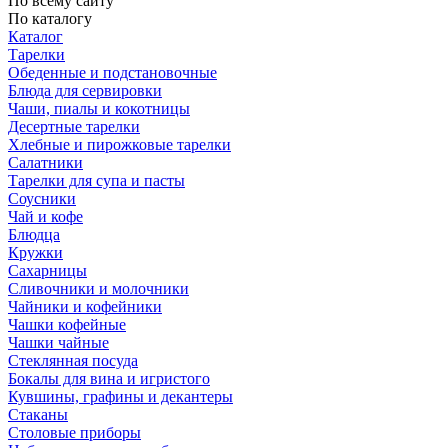
По всему сайту
По каталогу
Каталог
Тарелки
Обеденные и подстановочные
Блюда для сервировки
Чаши, пиалы и кокотницы
Десертные тарелки
Хлебные и пирожковые тарелки
Салатники
Тарелки для супа и пасты
Соусники
Чай и кофе
Блюдца
Кружки
Сахарницы
Сливочники и молочники
Чайники и кофейники
Чашки кофейные
Чашки чайные
Стеклянная посуда
Бокалы для вина и игристого
Кувшины, графины и декантеры
Стаканы
Столовые приборы