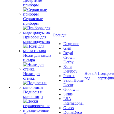
Десертные
приборы
Сервисные
приборы
Бренды
Приборы для
морепродуктов
Degrenne
Gien
Royal
Ножи для масла
Crown
и сыра
Derby
Esma
Dereboy
Новый
Подароч
Ножи для
Pomax
год
сертифи
стейка
Salon Home
Decor
Goodwill
Подносы и
Sirius
мелочницы
LSA
International
Guaxs
DomeDeco