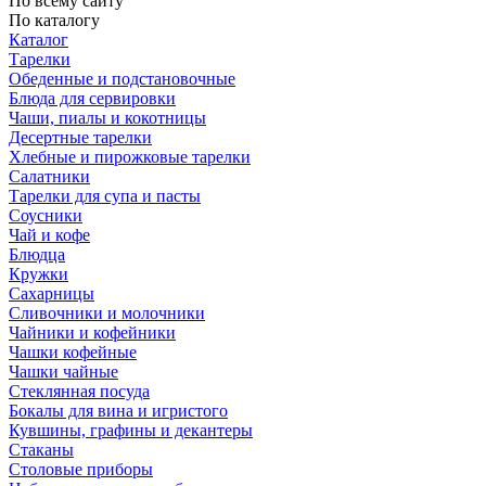
По всему сайту
По каталогу
Каталог
Тарелки
Обеденные и подстановочные
Блюда для сервировки
Чаши, пиалы и кокотницы
Десертные тарелки
Хлебные и пирожковые тарелки
Салатники
Тарелки для супа и пасты
Соусники
Чай и кофе
Блюдца
Кружки
Сахарницы
Сливочники и молочники
Чайники и кофейники
Чашки кофейные
Чашки чайные
Стеклянная посуда
Бокалы для вина и игристого
Кувшины, графины и декантеры
Стаканы
Столовые приборы