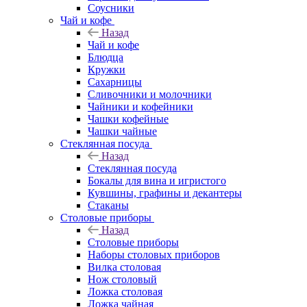
Соусники
Чай и кофе
Назад
Чай и кофе
Блюдца
Кружки
Сахарницы
Сливочники и молочники
Чайники и кофейники
Чашки кофейные
Чашки чайные
Стеклянная посуда
Назад
Стеклянная посуда
Бокалы для вина и игристого
Кувшины, графины и декантеры
Стаканы
Столовые приборы
Назад
Столовые приборы
Наборы столовых приборов
Вилка столовая
Нож столовый
Ложка столовая
Ложка чайная