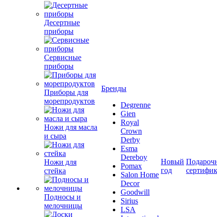
Десертные
приборы
Сервисные
приборы
Бренды
Приборы для
морепродуктов
Degrenne
Gien
Royal
Ножи для масла
Crown
и сыра
Derby
Esma
Dereboy
Новый
Подароч
Ножи для
Pomax
год
сертифи
стейка
Salon Home
Decor
Goodwill
Подносы и
Sirius
мелочницы
LSA