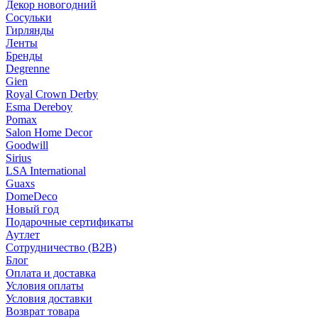
Декор новогодний
Сосульки
Гирлянды
Ленты
Бренды
Degrenne
Gien
Royal Crown Derby
Esma Dereboy
Pomax
Salon Home Decor
Goodwill
Sirius
LSA International
Guaxs
DomeDeco
Новый год
Подарочные сертификаты
Аутлет
Сотрудничество (B2B)
Блог
Оплата и доставка
Условия оплаты
Условия доставки
Возврат товара