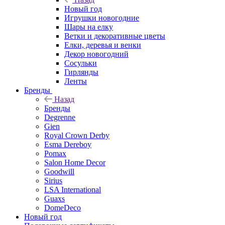
Новый год
Игрушки новогодние
Шары на елку
Ветки и декоративные цветы
Елки, деревья и венки
Декор новогодний
Сосульки
Гирлянды
Ленты
Бренды
Назад
Бренды
Degrenne
Gien
Royal Crown Derby
Esma Dereboy
Pomax
Salon Home Decor
Goodwill
Sirius
LSA International
Guaxs
DomeDeco
Новый год