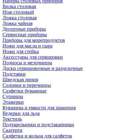
Наборы столовых приборов
Вилка столовая
Нож столовый
Ложка столовая
Ложка чайная
Десертные приборы
Сервисные приборы
Приборы для морепродуктов
Ножи для масла и сыра
Ножи для стейка
Аксессуары для сервировки
Подносы и мелочницы
Доски сервировочные и разделочные
Подставки
Шведская линия
Солонки и перечницы
Салфетки бумажные
Супницы
Этажерки
Кувшины и емкости для хранения
Ведерки для льда
Текстиль
Подтарельники и подстаканники
Скатерти
Салфетки и кольца для салфеток