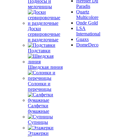
Herbier Du
Подносы и
Paradis
мелочницы
Quartz
Multicolore
Onde Gold
LSA
Доски
International
сервировочные
Guaxs
и разделочные
DomeDeco
Подставки
Шведская линия
Солонки и
перечницы
Салфетки
бумажные
Супницы
Этажерки