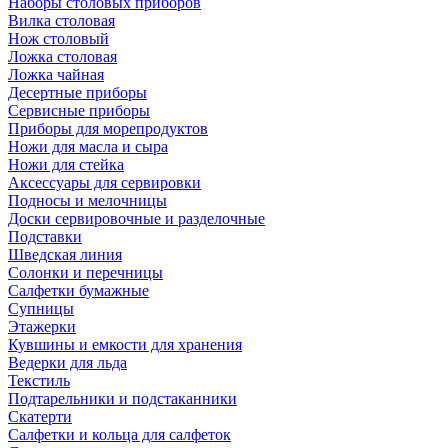
Наборы столовых приборов
Вилка столовая
Нож столовый
Ложка столовая
Ложка чайная
Десертные приборы
Сервисные приборы
Приборы для морепродуктов
Ножи для масла и сыра
Ножи для стейка
Аксессуары для сервировки
Подносы и мелочницы
Доски сервировочные и разделочные
Подставки
Шведская линия
Солонки и перечницы
Салфетки бумажные
Супницы
Этажерки
Кувшины и емкости для хранения
Ведерки для льда
Текстиль
Подтарельники и подстаканники
Скатерти
Салфетки и кольца для салфеток