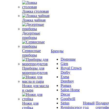
Ложка столовая
Ложка чайная
Десертные
приборы
Сервисные
Бренды
приборы
Degrenne
Gien
Royal Crown
Приборы для
Derby
морепродуктов
Esma
Dereboy
Pomax
Ножи для масла
Salon Home
и сыра
Decor
Goodwill
Sirius
Новый
Подаро
Ножи для
Reminiscence
год
сертиф
стейка