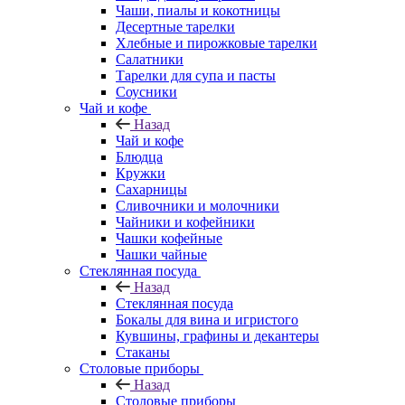
Чаши, пиалы и кокотницы
Десертные тарелки
Хлебные и пирожковые тарелки
Салатники
Тарелки для супа и пасты
Соусники
Чай и кофе
Назад
Чай и кофе
Блюдца
Кружки
Сахарницы
Сливочники и молочники
Чайники и кофейники
Чашки кофейные
Чашки чайные
Стеклянная посуда
Назад
Стеклянная посуда
Бокалы для вина и игристого
Кувшины, графины и декантеры
Стаканы
Столовые приборы
Назад
Столовые приборы