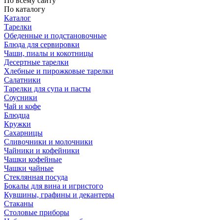
По всему сайту
По каталогу
Каталог
Тарелки
Обеденные и подстановочные
Блюда для сервировки
Чаши, пиалы и кокотницы
Десертные тарелки
Хлебные и пирожковые тарелки
Салатники
Тарелки для супа и пасты
Соусники
Чай и кофе
Блюдца
Кружки
Сахарницы
Сливочники и молочники
Чайники и кофейники
Чашки кофейные
Чашки чайные
Стеклянная посуда
Бокалы для вина и игристого
Кувшины, графины и декантеры
Стаканы
Столовые приборы