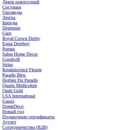
Декор новогодний
Сосульки
Гирлянды
Ленты
Бренды
Degrenne
Gien
Royal Crown Derby
Esma Dereboy
Pomax
Salon Home Decor
Goodwill
Sirius
Reminiscence Fleurie
Paradis Bleu
Herbier Du Paradis
Quartz Multicolore
Onde Gold
LSA International
Guaxs
DomeDeco
Новый год
Подарочные сертификаты
Аутлет
Сотрудничество (B2B)