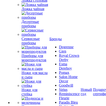
Ложка столовая
Ложка чайная
Десертные
приборы
Сервисные
Бренды
приборы
Degrenne
Gien
Royal Crown
Приборы для
Derby
морепродуктов
Esma
Dereboy
Pomax
Ножи для масла
Salon Home
и сыра
Decor
Goodwill
Sirius
Новый
Подаро
Ножи для
Reminiscence
год
сертиф
стейка
Fleurie
Paradis Bleu