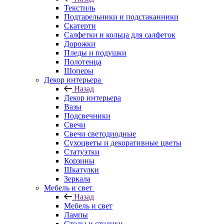
Текстиль
Подтарельники и подстаканники
Скатерти
Салфетки и кольца для салфеток
Дорожки
Пледы и подушки
Полотенца
Шоперы
Декор интерьера
Назад
Декор интерьера
Вазы
Подсвечники
Свечи
Свечи светодиодные
Сухоцветы и декоративные цветы
Статуэтки
Корзины
Шкатулки
Зеркала
Мебель и свет
Назад
Мебель и свет
Лампы
Столы и столики