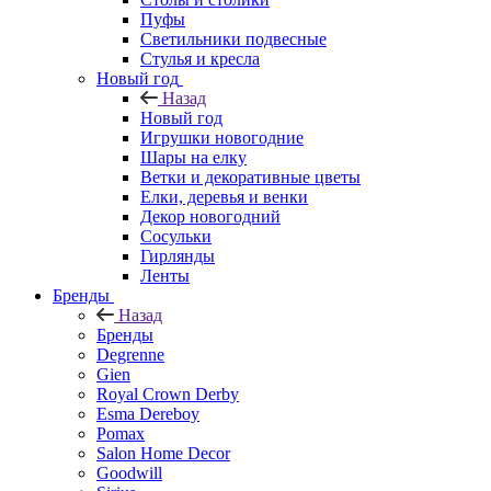
Пуфы
Светильники подвесные
Стулья и кресла
Новый год
Назад
Новый год
Игрушки новогодние
Шары на елку
Ветки и декоративные цветы
Елки, деревья и венки
Декор новогодний
Сосульки
Гирлянды
Ленты
Бренды
Назад
Бренды
Degrenne
Gien
Royal Crown Derby
Esma Dereboy
Pomax
Salon Home Decor
Goodwill