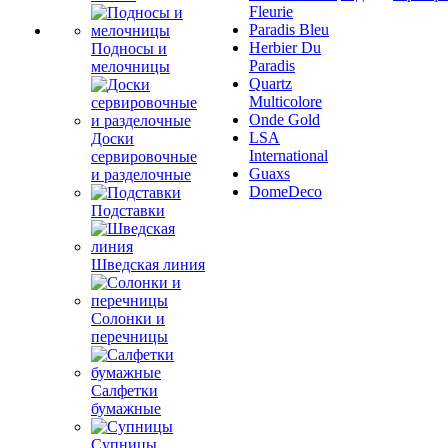
Fleurie
Paradis Bleu
Herbier Du
Подносы и
Paradis
мелочницы
Quartz
Multicolore
Onde Gold
LSA
Доски
International
сервировочные
Guaxs
и разделочные
DomeDeco
Подставки
Шведская линия
Солонки и
перечницы
Салфетки
бумажные
Супницы