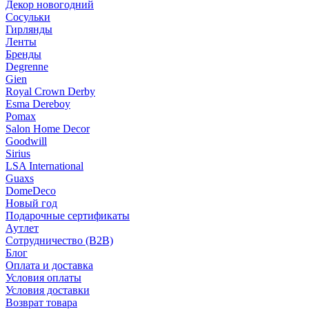
Декор новогодний
Сосульки
Гирлянды
Ленты
Бренды
Degrenne
Gien
Royal Crown Derby
Esma Dereboy
Pomax
Salon Home Decor
Goodwill
Sirius
LSA International
Guaxs
DomeDeco
Новый год
Подарочные сертификаты
Аутлет
Сотрудничество (B2B)
Блог
Оплата и доставка
Условия оплаты
Условия доставки
Возврат товара