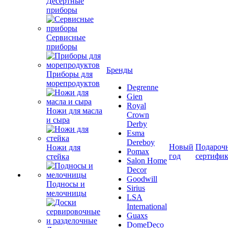
Десертные
приборы
Сервисные
приборы
Бренды
Приборы для
морепродуктов
Degrenne
Gien
Royal
Ножи для масла
Crown
и сыра
Derby
Esma
Dereboy
Новый
Подароч
Ножи для
Pomax
год
сертифи
стейка
Salon Home
Decor
Goodwill
Подносы и
Sirius
мелочницы
LSA
International
Guaxs
DomeDeco