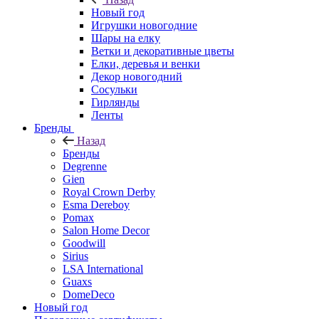
Новый год
Игрушки новогодние
Шары на елку
Ветки и декоративные цветы
Елки, деревья и венки
Декор новогодний
Сосульки
Гирлянды
Ленты
Бренды
Назад
Бренды
Degrenne
Gien
Royal Crown Derby
Esma Dereboy
Pomax
Salon Home Decor
Goodwill
Sirius
LSA International
Guaxs
DomeDeco
Новый год