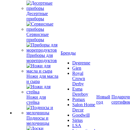
Десертные
приборы
Сервисные
приборы
Бренды
Приборы для
морепродуктов
Degrenne
Gien
Royal
Ножи для масла
Crown
и сыра
Derby
Esma
Dereboy
Новый
Подароч
Ножи для
Pomax
год
сертифи
стейка
Salon Home
Decor
Goodwill
Подносы и
Sirius
мелочницы
LSA