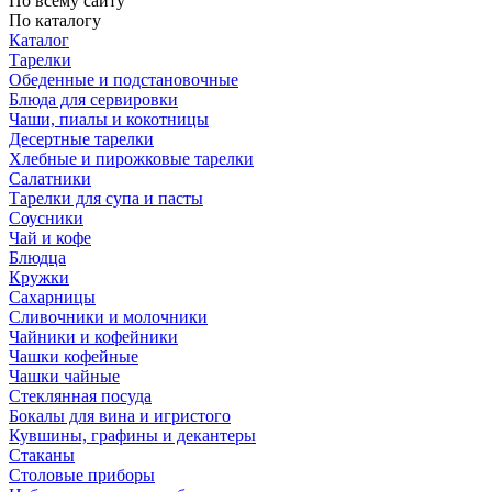
По всему сайту
По каталогу
Каталог
Тарелки
Обеденные и подстановочные
Блюда для сервировки
Чаши, пиалы и кокотницы
Десертные тарелки
Хлебные и пирожковые тарелки
Салатники
Тарелки для супа и пасты
Соусники
Чай и кофе
Блюдца
Кружки
Сахарницы
Сливочники и молочники
Чайники и кофейники
Чашки кофейные
Чашки чайные
Стеклянная посуда
Бокалы для вина и игристого
Кувшины, графины и декантеры
Стаканы
Столовые приборы