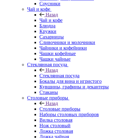
Соусники
Чай и кофе
Назад
Чай и кофе
Блюдца
Кружки
Сахарницы
Сливочники и молочники
Чайники и кофейники
Чашки кофейные
Чашки чайные
Стеклянная посуда
Назад
Стеклянная посуда
Бокалы для вина и игристого
Кувшины, графины и декантеры
Стаканы
Столовые приборы
Назад
Столовые приборы
Наборы столовых приборов
Вилка столовая
Нож столовый
Ложка столовая
Ложка чайная