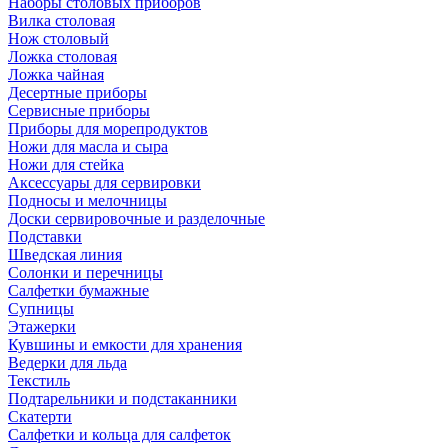
Наборы столовых приборов
Вилка столовая
Нож столовый
Ложка столовая
Ложка чайная
Десертные приборы
Сервисные приборы
Приборы для морепродуктов
Ножи для масла и сыра
Ножи для стейка
Аксессуары для сервировки
Подносы и мелочницы
Доски сервировочные и разделочные
Подставки
Шведская линия
Солонки и перечницы
Салфетки бумажные
Супницы
Этажерки
Кувшины и емкости для хранения
Ведерки для льда
Текстиль
Подтарельники и подстаканники
Скатерти
Салфетки и кольца для салфеток