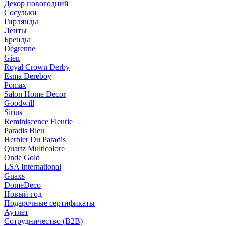
Декор новогодний
Сосульки
Гирлянды
Ленты
Бренды
Degrenne
Gien
Royal Crown Derby
Esma Dereboy
Pomax
Salon Home Decor
Goodwill
Sirius
Reminiscence Fleurie
Paradis Bleu
Herbier Du Paradis
Quartz Multicolore
Onde Gold
LSA International
Guaxs
DomeDeco
Новый год
Подарочные сертификаты
Аутлет
Сотрудничество (B2B)