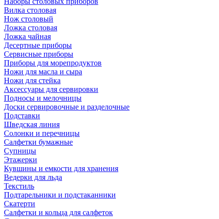
Наборы столовых приборов
Вилка столовая
Нож столовый
Ложка столовая
Ложка чайная
Десертные приборы
Сервисные приборы
Приборы для морепродуктов
Ножи для масла и сыра
Ножи для стейка
Аксессуары для сервировки
Подносы и мелочницы
Доски сервировочные и разделочные
Подставки
Шведская линия
Солонки и перечницы
Салфетки бумажные
Супницы
Этажерки
Кувшины и емкости для хранения
Ведерки для льда
Текстиль
Подтарельники и подстаканники
Скатерти
Салфетки и кольца для салфеток