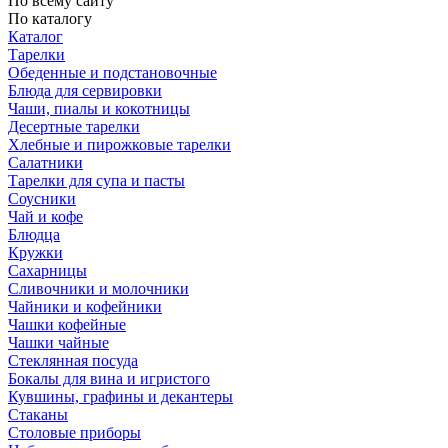
По всему сайту
По каталогу
Каталог
Тарелки
Обеденные и подстановочные
Блюда для сервировки
Чаши, пиалы и кокотницы
Десертные тарелки
Хлебные и пирожковые тарелки
Салатники
Тарелки для супа и пасты
Соусники
Чай и кофе
Блюдца
Кружки
Сахарницы
Сливочники и молочники
Чайники и кофейники
Чашки кофейные
Чашки чайные
Стеклянная посуда
Бокалы для вина и игристого
Кувшины, графины и декантеры
Стаканы
Столовые приборы