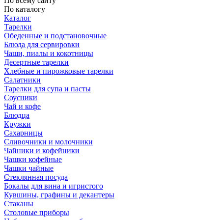
По всему сайту
По каталогу
Каталог
Тарелки
Обеденные и подстановочные
Блюда для сервировки
Чаши, пиалы и кокотницы
Десертные тарелки
Хлебные и пирожковые тарелки
Салатники
Тарелки для супа и пасты
Соусники
Чай и кофе
Блюдца
Кружки
Сахарницы
Сливочники и молочники
Чайники и кофейники
Чашки кофейные
Чашки чайные
Стеклянная посуда
Бокалы для вина и игристого
Кувшины, графины и декантеры
Стаканы
Столовые приборы