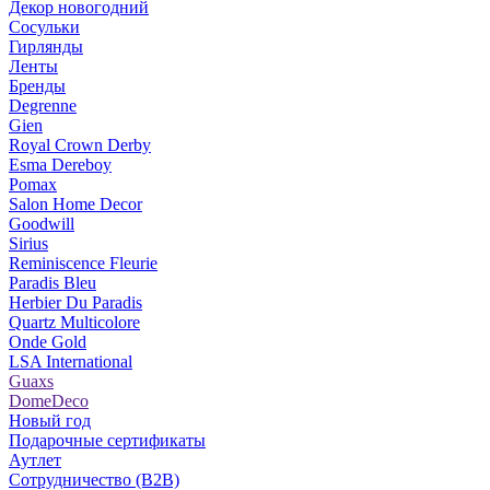
Декор новогодний
Сосульки
Гирлянды
Ленты
Бренды
Degrenne
Gien
Royal Crown Derby
Esma Dereboy
Pomax
Salon Home Decor
Goodwill
Sirius
Reminiscence Fleurie
Paradis Bleu
Herbier Du Paradis
Quartz Multicolore
Onde Gold
LSA International
Guaxs
DomeDeco
Новый год
Подарочные сертификаты
Аутлет
Сотрудничество (B2B)