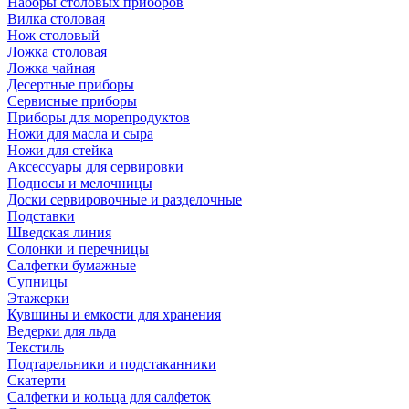
Наборы столовых приборов
Вилка столовая
Нож столовый
Ложка столовая
Ложка чайная
Десертные приборы
Сервисные приборы
Приборы для морепродуктов
Ножи для масла и сыра
Ножи для стейка
Аксессуары для сервировки
Подносы и мелочницы
Доски сервировочные и разделочные
Подставки
Шведская линия
Солонки и перечницы
Салфетки бумажные
Супницы
Этажерки
Кувшины и емкости для хранения
Ведерки для льда
Текстиль
Подтарельники и подстаканники
Скатерти
Салфетки и кольца для салфеток