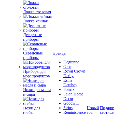
Ложка столовая
Ложка чайная
Десертные
приборы
Сервисные
Бренды
приборы
Degrenne
Gien
Royal Crown
Приборы для
Derby
морепродуктов
Esma
Dereboy
Pomax
Ножи для масла
Salon Home
и сыра
Decor
Goodwill
Sirius
Новый
Подаро
Ножи для
Reminiscence
год
сертиф
стейка