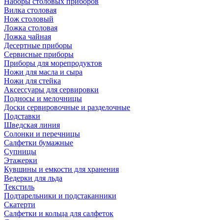
Наборы столовых приборов
Вилка столовая
Нож столовый
Ложка столовая
Ложка чайная
Десертные приборы
Сервисные приборы
Приборы для морепродуктов
Ножи для масла и сыра
Ножи для стейка
Аксессуары для сервировки
Подносы и мелочницы
Доски сервировочные и разделочные
Подставки
Шведская линия
Солонки и перечницы
Салфетки бумажные
Супницы
Этажерки
Кувшины и емкости для хранения
Ведерки для льда
Текстиль
Подтарельники и подстаканники
Скатерти
Салфетки и кольца для салфеток