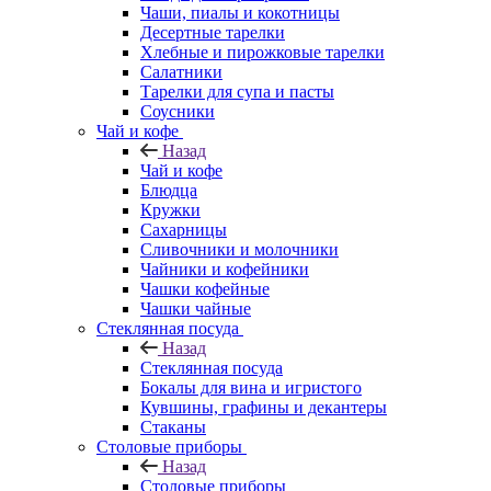
Чаши, пиалы и кокотницы
Десертные тарелки
Хлебные и пирожковые тарелки
Салатники
Тарелки для супа и пасты
Соусники
Чай и кофе
Назад
Чай и кофе
Блюдца
Кружки
Сахарницы
Сливочники и молочники
Чайники и кофейники
Чашки кофейные
Чашки чайные
Стеклянная посуда
Назад
Стеклянная посуда
Бокалы для вина и игристого
Кувшины, графины и декантеры
Стаканы
Столовые приборы
Назад
Столовые приборы