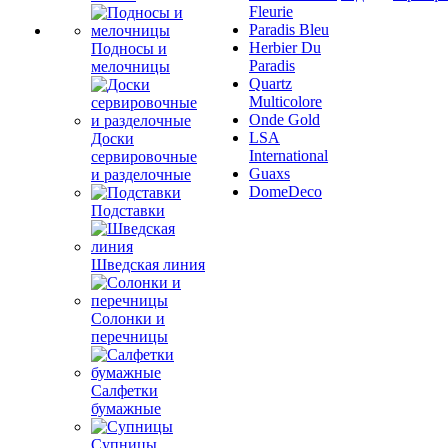
Fleurie
Paradis Bleu
Herbier Du
Подносы и
Paradis
мелочницы
Quartz
Multicolore
Onde Gold
LSA
Доски
International
сервировочные
Guaxs
и разделочные
DomeDeco
Подставки
Шведская линия
Солонки и
перечницы
Салфетки
бумажные
Супницы