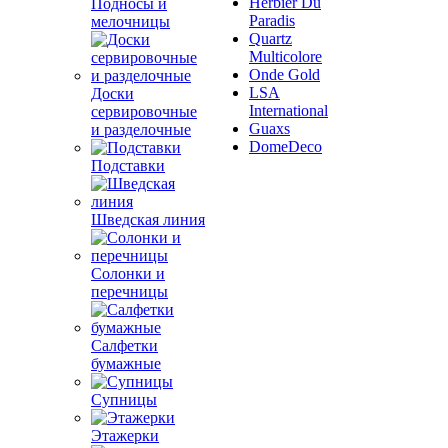
Herbier Du
Подносы и
Paradis
мелочницы
Quartz
Multicolore
Onde Gold
LSA
Доски
International
сервировочные
Guaxs
и разделочные
DomeDeco
Подставки
Шведская линия
Солонки и
перечницы
Салфетки
бумажные
Супницы
Этажерки