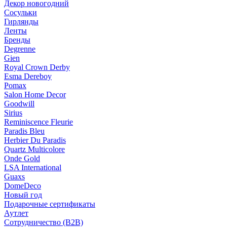
Декор новогодний
Сосульки
Гирлянды
Ленты
Бренды
Degrenne
Gien
Royal Crown Derby
Esma Dereboy
Pomax
Salon Home Decor
Goodwill
Sirius
Reminiscence Fleurie
Paradis Bleu
Herbier Du Paradis
Quartz Multicolore
Onde Gold
LSA International
Guaxs
DomeDeco
Новый год
Подарочные сертификаты
Аутлет
Сотрудничество (B2B)