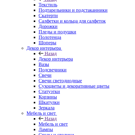
Текстиль
Подтарельники и подстаканники
Скатерти
Салфетки и кольца для салфеток
Дорожки
Пледы и подушки
Полотенца
Шоперы
Декор интерьера
Назад
Декор интерьера
Вазы
Подсвечники
Свечи
Свечи светодиодные
Сухоцветы и декоративные цветы
Статуэтки
Корзины
Шкатулки
Зеркала
Мебель и свет
Назад
Мебель и свет
Лампы
Столы и столики