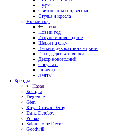
Пуфы
Светильники подвесные
Стулья и кресла
Новый год
Назад
Новый год
Игрушки новогодние
Шары на елку
Ветки и декоративные цветы
Елки, деревья и венки
Декор новогодний
Сосульки
Гирлянды
Ленты
Бренды
Назад
Бренды
Degrenne
Gien
Royal Crown Derby
Esma Dereboy
Pomax
Salon Home Decor
Goodwill