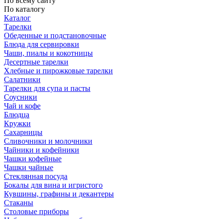
По всему сайту
По каталогу
Каталог
Тарелки
Обеденные и подстановочные
Блюда для сервировки
Чаши, пиалы и кокотницы
Десертные тарелки
Хлебные и пирожковые тарелки
Салатники
Тарелки для супа и пасты
Соусники
Чай и кофе
Блюдца
Кружки
Сахарницы
Сливочники и молочники
Чайники и кофейники
Чашки кофейные
Чашки чайные
Стеклянная посуда
Бокалы для вина и игристого
Кувшины, графины и декантеры
Стаканы
Столовые приборы