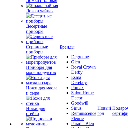
Ложка столовая
Ложка чайная
Десертные
приборы
Сервисные
Бренды
приборы
Degrenne
Gien
Royal Crown
Приборы для
Derby
морепродуктов
Esma
Dereboy
Pomax
Ножи для масла
Salon Home
и сыра
Decor
Goodwill
Sirius
Новый
Подаро
Ножи для
Reminiscence
год
сертиф
стейка
Fleurie
Paradis Bleu