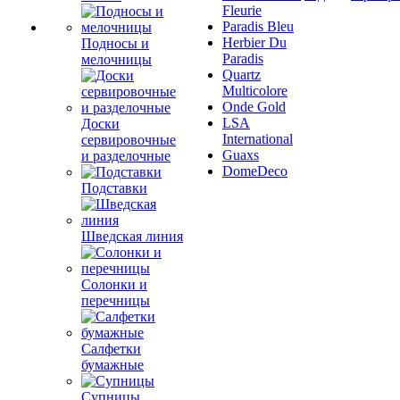
Fleurie
Paradis Bleu
Herbier Du
Подносы и
Paradis
мелочницы
Quartz
Multicolore
Onde Gold
LSA
Доски
International
сервировочные
Guaxs
и разделочные
DomeDeco
Подставки
Шведская линия
Солонки и
перечницы
Салфетки
бумажные
Супницы