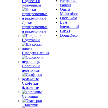
Herbier Du
Подносы и
Paradis
мелочницы
Quartz
Multicolore
Onde Gold
LSA
Доски
International
сервировочные
Guaxs
и разделочные
DomeDeco
Подставки
Шведская линия
Солонки и
перечницы
Салфетки
бумажные
Супницы
Этажерки