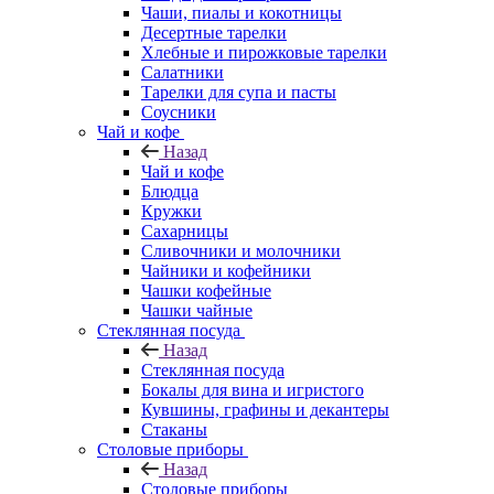
Чаши, пиалы и кокотницы
Десертные тарелки
Хлебные и пирожковые тарелки
Салатники
Тарелки для супа и пасты
Соусники
Чай и кофе
Назад
Чай и кофе
Блюдца
Кружки
Сахарницы
Сливочники и молочники
Чайники и кофейники
Чашки кофейные
Чашки чайные
Стеклянная посуда
Назад
Стеклянная посуда
Бокалы для вина и игристого
Кувшины, графины и декантеры
Стаканы
Столовые приборы
Назад
Столовые приборы