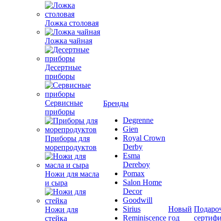
Ложка столовая
Ложка чайная
Десертные
приборы
Сервисные
Бренды
приборы
Degrenne
Gien
Royal Crown
Приборы для
Derby
морепродуктов
Esma
Dereboy
Pomax
Ножи для масла
Salon Home
и сыра
Decor
Goodwill
Sirius
Новый
Подаро
Ножи для
Reminiscence
год
сертиф
стейка