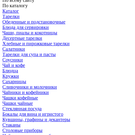
По всему сайту
По каталогу
Каталог
Тарелки
Обеденные и подстановочные
Блюда для сервировки
Чаши, пиалы и кокотницы
Десертные тарелки
Хлебные и пирожковые тарелки
Салатники
Тарелки для супа и пасты
Соусники
Чай и кофе
Блюдца
Кружки
Сахарницы
Сливочники и молочники
Чайники и кофейники
Чашки кофейные
Чашки чайные
Стеклянная посуда
Бокалы для вина и игристого
Кувшины, графины и декантеры
Стаканы
Столовые приборы