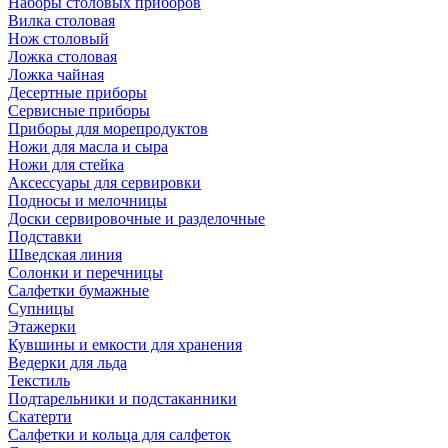
Наборы столовых приборов
Вилка столовая
Нож столовый
Ложка столовая
Ложка чайная
Десертные приборы
Сервисные приборы
Приборы для морепродуктов
Ножи для масла и сыра
Ножи для стейка
Аксессуары для сервировки
Подносы и мелочницы
Доски сервировочные и разделочные
Подставки
Шведская линия
Солонки и перечницы
Салфетки бумажные
Супницы
Этажерки
Кувшины и емкости для хранения
Ведерки для льда
Текстиль
Подтарельники и подстаканники
Скатерти
Салфетки и кольца для салфеток