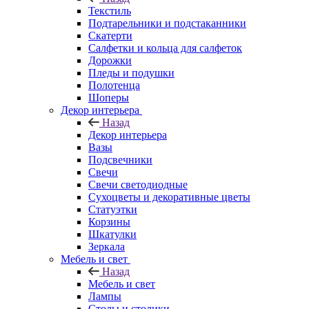
Текстиль
Подтарельники и подстаканники
Скатерти
Салфетки и кольца для салфеток
Дорожки
Пледы и подушки
Полотенца
Шоперы
Декор интерьера
Назад
Декор интерьера
Вазы
Подсвечники
Свечи
Свечи светодиодные
Сухоцветы и декоративные цветы
Статуэтки
Корзины
Шкатулки
Зеркала
Мебель и свет
Назад
Мебель и свет
Лампы
Столы и столики