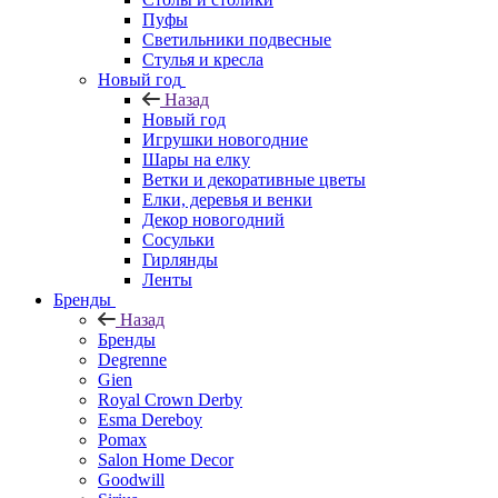
Пуфы
Светильники подвесные
Стулья и кресла
Новый год
Назад
Новый год
Игрушки новогодние
Шары на елку
Ветки и декоративные цветы
Елки, деревья и венки
Декор новогодний
Сосульки
Гирлянды
Ленты
Бренды
Назад
Бренды
Degrenne
Gien
Royal Crown Derby
Esma Dereboy
Pomax
Salon Home Decor
Goodwill