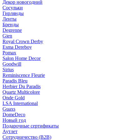
Декор новогодний
Сосульки
Гирлянды
Ленты
Бренды
Degrenne
Gien
Royal Crown Derby
Esma Dereboy
Pomax
Salon Home Decor
Goodwill
Sirius
Reminiscence Fleurie
Paradis Bleu
Herbier Du Paradis
Quartz Multicolore
Onde Gold
LSA International
Guaxs
DomeDeco
Новый год
Подарочные сертификаты
Аутлет
Сотрудничество (B2B)