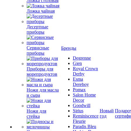
Ложка столовая
Ложка чайная
Десертные
приборы
Сервисные
Бренды
приборы
Degrenne
Gien
Royal Crown
Приборы для
Derby
морепродуктов
Esma
Dereboy
Pomax
Ножи для масла
Salon Home
и сыра
Decor
Goodwill
Sirius
Новый
Подаро
Ножи для
Reminiscence
год
сертиф
стейка
Fleurie
Paradis Bleu