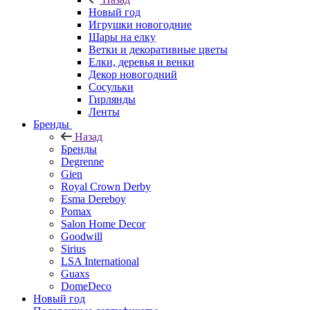
Новый год
Игрушки новогодние
Шары на елку
Ветки и декоративные цветы
Елки, деревья и венки
Декор новогодний
Сосульки
Гирлянды
Ленты
Бренды
Назад
Бренды
Degrenne
Gien
Royal Crown Derby
Esma Dereboy
Pomax
Salon Home Decor
Goodwill
Sirius
LSA International
Guaxs
DomeDeco
Новый год