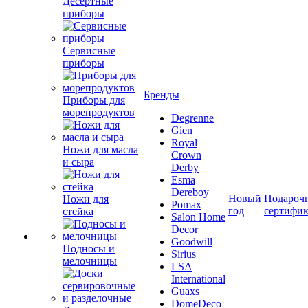
Десертные
приборы
Сервисные
приборы
Бренды
Приборы для
морепродуктов
Degrenne
Gien
Royal
Ножи для масла
Crown
и сыра
Derby
Esma
Dereboy
Новый
Подароч
Ножи для
Pomax
год
сертифи
стейка
Salon Home
Decor
Goodwill
Подносы и
Sirius
мелочницы
LSA
International
Guaxs
DomeDeco