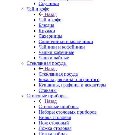
Соусники
Чай и кофе
Назад
Чай и кофе
Блюдца
Кружки
Сахарницы
Сливочники и молочники
Чайники и кофейники
Чашки кофейные
Чашки чайные
Стеклянная посуда
Назад
Стеклянная посуда
Бокалы для вина и игристого
Кувшины, графины и декантеры
Стаканы
Столовые приборы
Назад
Столовые приборы
Наборы столовых приборов
Вилка столовая
Нож столовый
Ложка столовая
Ложка чайная