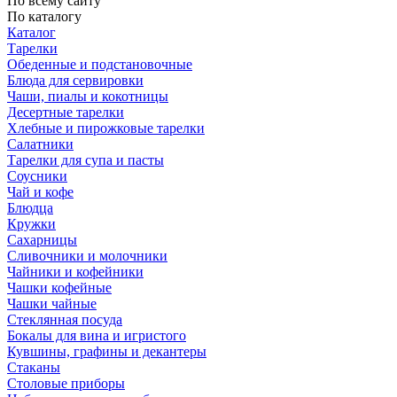
По всему сайту
По каталогу
Каталог
Тарелки
Обеденные и подстановочные
Блюда для сервировки
Чаши, пиалы и кокотницы
Десертные тарелки
Хлебные и пирожковые тарелки
Салатники
Тарелки для супа и пасты
Соусники
Чай и кофе
Блюдца
Кружки
Сахарницы
Сливочники и молочники
Чайники и кофейники
Чашки кофейные
Чашки чайные
Стеклянная посуда
Бокалы для вина и игристого
Кувшины, графины и декантеры
Стаканы
Столовые приборы