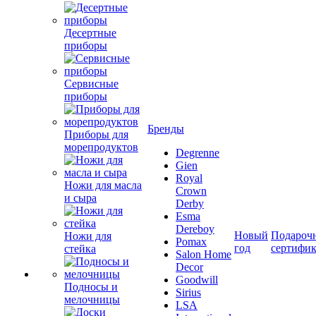
Десертные
приборы
Сервисные
приборы
Бренды
Приборы для
морепродуктов
Degrenne
Gien
Royal
Ножи для масла
Crown
и сыра
Derby
Esma
Dereboy
Новый
Подароч
Ножи для
Pomax
год
сертифи
стейка
Salon Home
Decor
Goodwill
Подносы и
Sirius
мелочницы
LSA