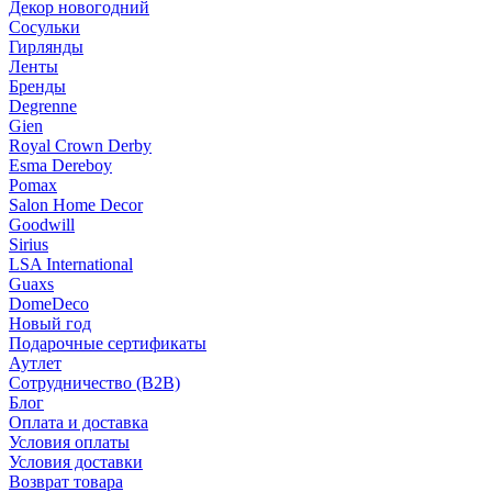
Декор новогодний
Сосульки
Гирлянды
Ленты
Бренды
Degrenne
Gien
Royal Crown Derby
Esma Dereboy
Pomax
Salon Home Decor
Goodwill
Sirius
LSA International
Guaxs
DomeDeco
Новый год
Подарочные сертификаты
Аутлет
Сотрудничество (B2B)
Блог
Оплата и доставка
Условия оплаты
Условия доставки
Возврат товара