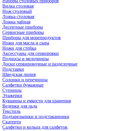
Наборы столовых приборов
Вилка столовая
Нож столовый
Ложка столовая
Ложка чайная
Десертные приборы
Сервисные приборы
Приборы для морепродуктов
Ножи для масла и сыра
Ножи для стейка
Аксессуары для сервировки
Подносы и мелочницы
Доски сервировочные и разделочные
Подставки
Шведская линия
Солонки и перечницы
Салфетки бумажные
Супницы
Этажерки
Кувшины и емкости для хранения
Ведерки для льда
Текстиль
Подтарельники и подстаканники
Скатерти
Салфетки и кольца для салфеток