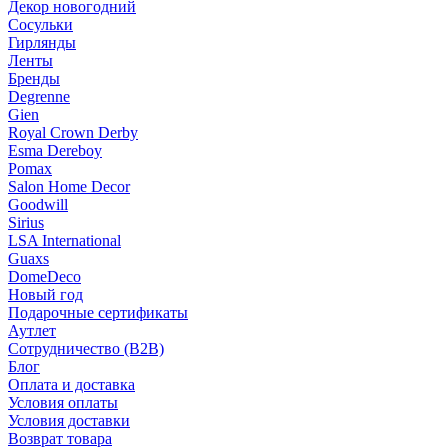
Декор новогодний
Сосульки
Гирлянды
Ленты
Бренды
Degrenne
Gien
Royal Crown Derby
Esma Dereboy
Pomax
Salon Home Decor
Goodwill
Sirius
LSA International
Guaxs
DomeDeco
Новый год
Подарочные сертификаты
Аутлет
Сотрудничество (B2B)
Блог
Оплата и доставка
Условия оплаты
Условия доставки
Возврат товара