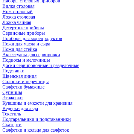
Наборы столовых приборов
Вилка столовая
Нож столовый
Ложка столовая
Ложка чайная
Десертные приборы
Сервисные приборы
Приборы для морепродуктов
Ножи для масла и сыра
Ножи для стейка
Аксессуары для сервировки
Подносы и мелочницы
Доски сервировочные и разделочные
Подставки
Шведская линия
Солонки и перечницы
Салфетки бумажные
Супницы
Этажерки
Кувшины и емкости для хранения
Ведерки для льда
Текстиль
Подтарельники и подстаканники
Скатерти
Салфетки и кольца для салфеток