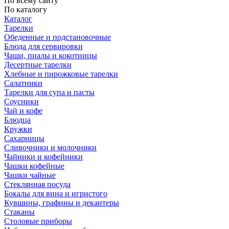
По всему сайту
По каталогу
Каталог
Тарелки
Обеденные и подстановочные
Блюда для сервировки
Чаши, пиалы и кокотницы
Десертные тарелки
Хлебные и пирожковые тарелки
Салатники
Тарелки для супа и пасты
Соусники
Чай и кофе
Блюдца
Кружки
Сахарницы
Сливочники и молочники
Чайники и кофейники
Чашки кофейные
Чашки чайные
Стеклянная посуда
Бокалы для вина и игристого
Кувшины, графины и декантеры
Стаканы
Столовые приборы