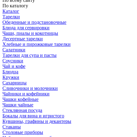
По всему сайту
По каталогу
Каталог
Тарелки
Обеденные и подстановочные
Блюда для сервировки
Чаши, пиалы и кокотницы
Десертные тарелки
Хлебные и пирожковые тарелки
Салатники
Тарелки для супа и пасты
Соусники
Чай и кофе
Блюдца
Кружки
Сахарницы
Сливочники и молочники
Чайники и кофейники
Чашки кофейные
Чашки чайные
Стеклянная посуда
Бокалы для вина и игристого
Кувшины, графины и декантеры
Стаканы
Столовые приборы