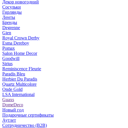
Декор новогодний
Сосульки
Гирлянды
Ленты
Бренды
Degrenne
Gien
Royal Crown Derby
Esma Dereboy
Pomax
Salon Home Decor
Goodwill
Sirius
Reminiscence Fleurie
Paradis Bleu
Herbier Du Paradis
Quartz Multicolore
Onde Gold
LSA International
Guaxs
DomeDeco
Новый год
Подарочные сертификаты
Аутлет
Сотрудничество (B2B)