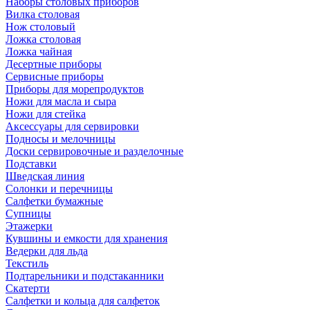
Наборы столовых приборов
Вилка столовая
Нож столовый
Ложка столовая
Ложка чайная
Десертные приборы
Сервисные приборы
Приборы для морепродуктов
Ножи для масла и сыра
Ножи для стейка
Аксессуары для сервировки
Подносы и мелочницы
Доски сервировочные и разделочные
Подставки
Шведская линия
Солонки и перечницы
Салфетки бумажные
Супницы
Этажерки
Кувшины и емкости для хранения
Ведерки для льда
Текстиль
Подтарельники и подстаканники
Скатерти
Салфетки и кольца для салфеток