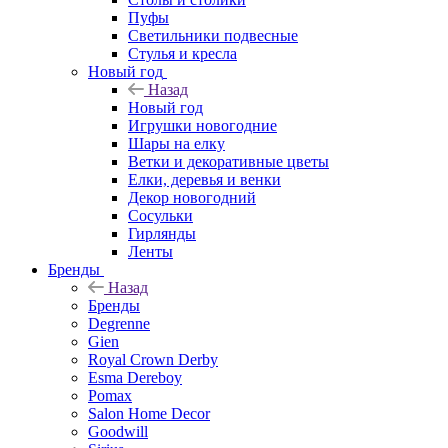
Пуфы
Светильники подвесные
Стулья и кресла
Новый год
Назад
Новый год
Игрушки новогодние
Шары на елку
Ветки и декоративные цветы
Елки, деревья и венки
Декор новогодний
Сосульки
Гирлянды
Ленты
Бренды
Назад
Бренды
Degrenne
Gien
Royal Crown Derby
Esma Dereboy
Pomax
Salon Home Decor
Goodwill