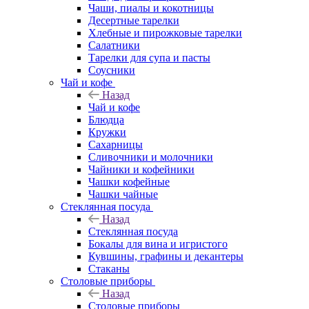
Чаши, пиалы и кокотницы
Десертные тарелки
Хлебные и пирожковые тарелки
Салатники
Тарелки для супа и пасты
Соусники
Чай и кофе
Назад
Чай и кофе
Блюдца
Кружки
Сахарницы
Сливочники и молочники
Чайники и кофейники
Чашки кофейные
Чашки чайные
Стеклянная посуда
Назад
Стеклянная посуда
Бокалы для вина и игристого
Кувшины, графины и декантеры
Стаканы
Столовые приборы
Назад
Столовые приборы