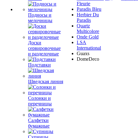
Fleurie
Paradis Bleu
Herbier Du
Подносы и
Paradis
мелочницы
Quartz
Multicolore
Onde Gold
LSA
Доски
International
сервировочные
Guaxs
и разделочные
DomeDeco
Подставки
Шведская линия
Солонки и
перечницы
Салфетки
бумажные
Супницы