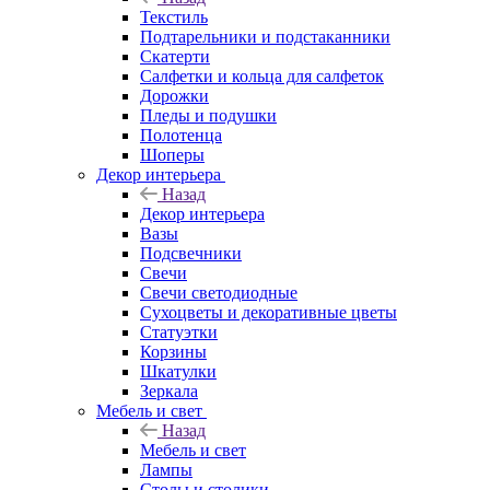
Текстиль
Подтарельники и подстаканники
Скатерти
Салфетки и кольца для салфеток
Дорожки
Пледы и подушки
Полотенца
Шоперы
Декор интерьера
Назад
Декор интерьера
Вазы
Подсвечники
Свечи
Свечи светодиодные
Сухоцветы и декоративные цветы
Статуэтки
Корзины
Шкатулки
Зеркала
Мебель и свет
Назад
Мебель и свет
Лампы
Столы и столики