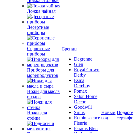
Ложка столовая
Ложка чайная
Десертные
приборы
Сервисные
Бренды
приборы
Degrenne
Gien
Royal Crown
Приборы для
Derby
морепродуктов
Esma
Dereboy
Pomax
Ножи для масла
Salon Home
и сыра
Decor
Goodwill
Sirius
Новый
Подаро
Ножи для
Reminiscence
год
сертиф
стейка
Fleurie
Paradis Bleu