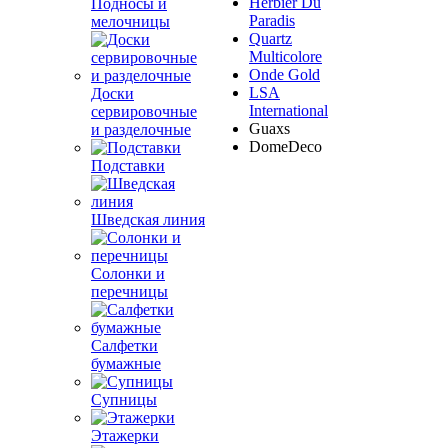
Herbier Du
Подносы и
Paradis
мелочницы
Quartz
Multicolore
Onde Gold
LSA
Доски
International
сервировочные
Guaxs
и разделочные
DomeDeco
Подставки
Шведская линия
Солонки и
перечницы
Салфетки
бумажные
Супницы
Этажерки