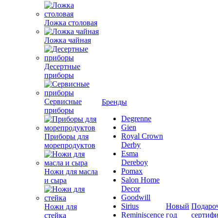
Ложка столовая
Ложка чайная
Десертные
приборы
Сервисные
Бренды
приборы
Degrenne
Gien
Royal Crown
Приборы для
Derby
морепродуктов
Esma
Dereboy
Pomax
Ножи для масла
Salon Home
и сыра
Decor
Goodwill
Sirius
Новый
Подаро
Ножи для
Reminiscence
год
сертиф
стейка