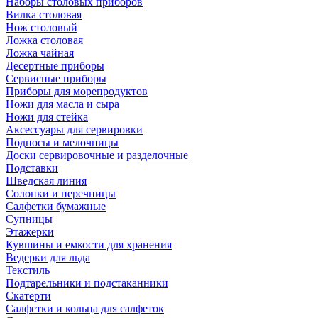
Наборы столовых приборов
Вилка столовая
Нож столовый
Ложка столовая
Ложка чайная
Десертные приборы
Сервисные приборы
Приборы для морепродуктов
Ножи для масла и сыра
Ножи для стейка
Аксессуары для сервировки
Подносы и мелочницы
Доски сервировочные и разделочные
Подставки
Шведская линия
Солонки и перечницы
Салфетки бумажные
Супницы
Этажерки
Кувшины и емкости для хранения
Ведерки для льда
Текстиль
Подтарельники и подстаканники
Скатерти
Салфетки и кольца для салфеток