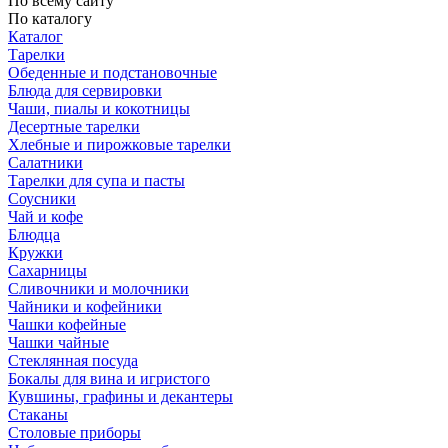
По всему сайту
По каталогу
Каталог
Тарелки
Обеденные и подстановочные
Блюда для сервировки
Чаши, пиалы и кокотницы
Десертные тарелки
Хлебные и пирожковые тарелки
Салатники
Тарелки для супа и пасты
Соусники
Чай и кофе
Блюдца
Кружки
Сахарницы
Сливочники и молочники
Чайники и кофейники
Чашки кофейные
Чашки чайные
Стеклянная посуда
Бокалы для вина и игристого
Кувшины, графины и декантеры
Стаканы
Столовые приборы