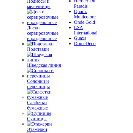
Herbier Du
Подносы и
Paradis
мелочницы
Quartz
Multicolore
Onde Gold
LSA
Доски
International
сервировочные
Guaxs
и разделочные
DomeDeco
Подставки
Шведская линия
Солонки и
перечницы
Салфетки
бумажные
Супницы
Этажерки