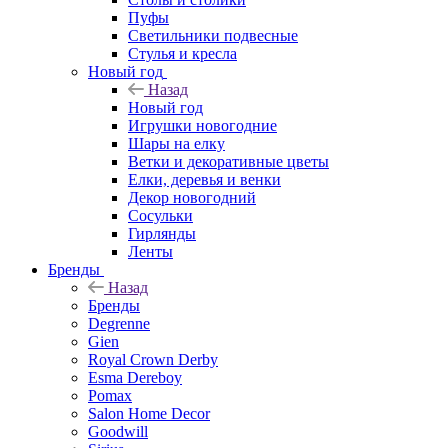
Пуфы
Светильники подвесные
Стулья и кресла
Новый год
Назад
Новый год
Игрушки новогодние
Шары на елку
Ветки и декоративные цветы
Елки, деревья и венки
Декор новогодний
Сосульки
Гирлянды
Ленты
Бренды
Назад
Бренды
Degrenne
Gien
Royal Crown Derby
Esma Dereboy
Pomax
Salon Home Decor
Goodwill