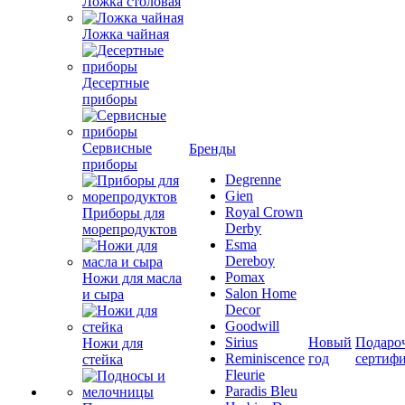
Ложка столовая
Ложка чайная
Десертные
приборы
Сервисные
Бренды
приборы
Degrenne
Gien
Royal Crown
Приборы для
Derby
морепродуктов
Esma
Dereboy
Pomax
Ножи для масла
Salon Home
и сыра
Decor
Goodwill
Sirius
Новый
Подаро
Ножи для
Reminiscence
год
сертиф
стейка
Fleurie
Paradis Bleu