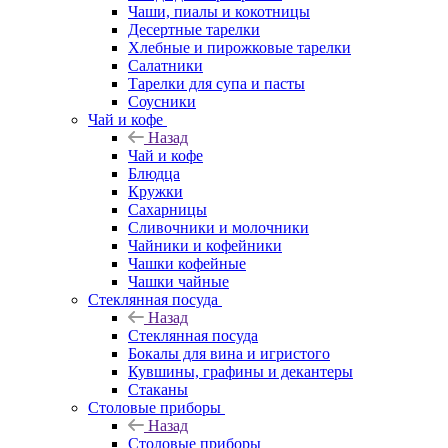
Чаши, пиалы и кокотницы
Десертные тарелки
Хлебные и пирожковые тарелки
Салатники
Тарелки для супа и пасты
Соусники
Чай и кофе
Назад
Чай и кофе
Блюдца
Кружки
Сахарницы
Сливочники и молочники
Чайники и кофейники
Чашки кофейные
Чашки чайные
Стеклянная посуда
Назад
Стеклянная посуда
Бокалы для вина и игристого
Кувшины, графины и декантеры
Стаканы
Столовые приборы
Назад
Столовые приборы