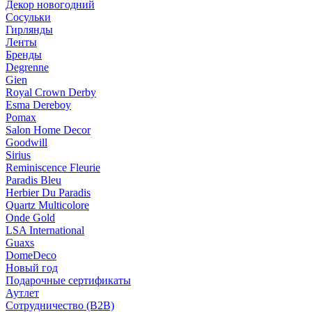
Декор новогодний
Сосульки
Гирлянды
Ленты
Бренды
Degrenne
Gien
Royal Crown Derby
Esma Dereboy
Pomax
Salon Home Decor
Goodwill
Sirius
Reminiscence Fleurie
Paradis Bleu
Herbier Du Paradis
Quartz Multicolore
Onde Gold
LSA International
Guaxs
DomeDeco
Новый год
Подарочные сертификаты
Аутлет
Сотрудничество (B2B)