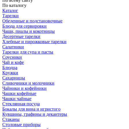
По всему сайту
По каталогу
Каталог
Тарелки
Обеденные и подстановочные
Блюда для сервировки
Чаши, пиалы и кокотницы
Десертные тарелки
Хлебные и пирожковые тарелки
Салатники
Тарелки для супа и пасты
Соусники
Чай и кофе
Блюдца
Кружки
Сахарницы
Сливочники и молочники
Чайники и кофейники
Чашки кофейные
Чашки чайные
Стеклянная посуда
Бокалы для вина и игристого
Кувшины, графины и декантеры
Стаканы
Столовые приборы