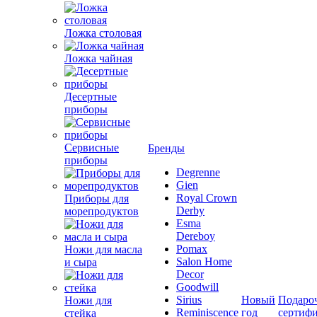
Ложка столовая
Ложка чайная
Десертные
приборы
Сервисные
Бренды
приборы
Degrenne
Gien
Royal Crown
Приборы для
Derby
морепродуктов
Esma
Dereboy
Pomax
Ножи для масла
Salon Home
и сыра
Decor
Goodwill
Sirius
Новый
Подаро
Ножи для
Reminiscence
год
сертиф
стейка