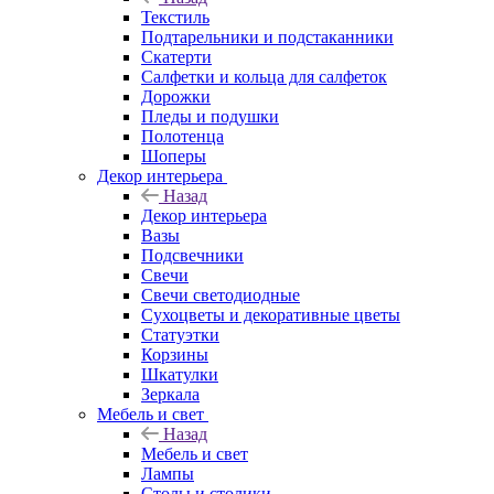
Текстиль
Подтарельники и подстаканники
Скатерти
Салфетки и кольца для салфеток
Дорожки
Пледы и подушки
Полотенца
Шоперы
Декор интерьера
Назад
Декор интерьера
Вазы
Подсвечники
Свечи
Свечи светодиодные
Сухоцветы и декоративные цветы
Статуэтки
Корзины
Шкатулки
Зеркала
Мебель и свет
Назад
Мебель и свет
Лампы
Столы и столики