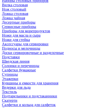
Наборы столовых приборов
Вилка столовая
Нож столовый
Ложка столовая
Ложка чайная
Десертные приборы
Сервисные приборы
Приборы для морепродуктов
Ножи для масла и сыра
Ножи для стейка
Аксессуары для сервировки
Подносы и мелочницы
Доски сервировочные и разделочные
Подставки
Шведская линия
Солонки и перечницы
Салфетки бумажные
Супницы
Этажерки
Кувшины и емкости для хранения
Ведерки для льда
Текстиль
Подтарельники и подстаканники
Скатерти
Салфетки и кольца для салфеток