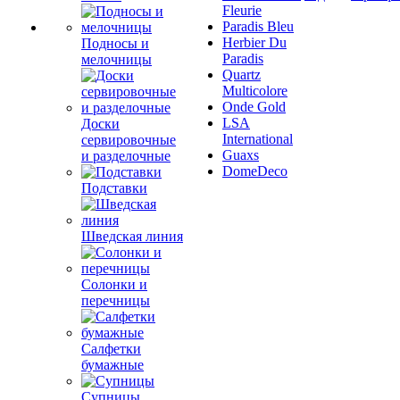
Fleurie
Paradis Bleu
Herbier Du
Подносы и
Paradis
мелочницы
Quartz
Multicolore
Onde Gold
LSA
Доски
International
сервировочные
Guaxs
и разделочные
DomeDeco
Подставки
Шведская линия
Солонки и
перечницы
Салфетки
бумажные
Супницы