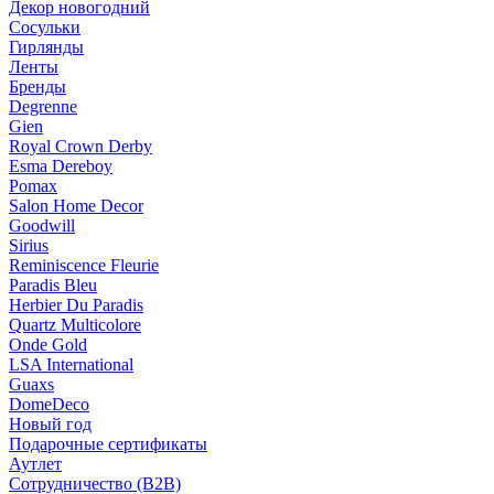
Декор новогодний
Сосульки
Гирлянды
Ленты
Бренды
Degrenne
Gien
Royal Crown Derby
Esma Dereboy
Pomax
Salon Home Decor
Goodwill
Sirius
Reminiscence Fleurie
Paradis Bleu
Herbier Du Paradis
Quartz Multicolore
Onde Gold
LSA International
Guaxs
DomeDeco
Новый год
Подарочные сертификаты
Аутлет
Сотрудничество (B2B)