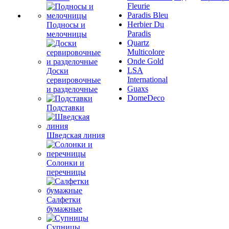
Fleurie
Paradis Bleu
Herbier Du
Подносы и
Paradis
мелочницы
Quartz
Multicolore
Onde Gold
LSA
Доски
International
сервировочные
Guaxs
и разделочные
DomeDeco
Подставки
Шведская линия
Солонки и
перечницы
Салфетки
бумажные
Супницы