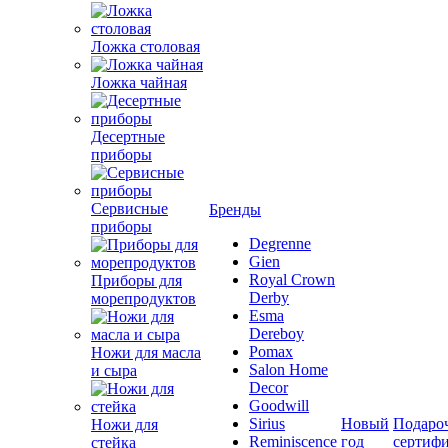
Ложка столовая
Ложка чайная
Десертные
приборы
Сервисные
Бренды
приборы
Degrenne
Gien
Royal Crown
Приборы для
Derby
морепродуктов
Esma
Dereboy
Pomax
Ножи для масла
Salon Home
и сыра
Decor
Goodwill
Sirius
Новый
Подаро
Ножи для
Reminiscence
год
сертиф
стейка