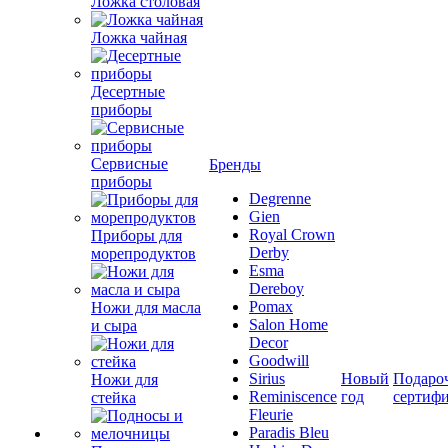
Ложка столовая
Ложка чайная
Десертные
приборы
Сервисные
Бренды
приборы
Degrenne
Gien
Royal Crown
Приборы для
Derby
морепродуктов
Esma
Dereboy
Pomax
Ножи для масла
Salon Home
и сыра
Decor
Goodwill
Sirius
Новый
Подаро
Ножи для
Reminiscence
год
сертиф
стейка
Fleurie
Paradis Bleu