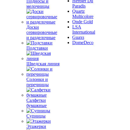
Herbier Du
Подносы и
Paradis
мелочницы
Quartz
Multicolore
Onde Gold
LSA
Доски
International
сервировочные
Guaxs
и разделочные
DomeDeco
Подставки
Шведская линия
Солонки и
перечницы
Салфетки
бумажные
Супницы
Этажерки