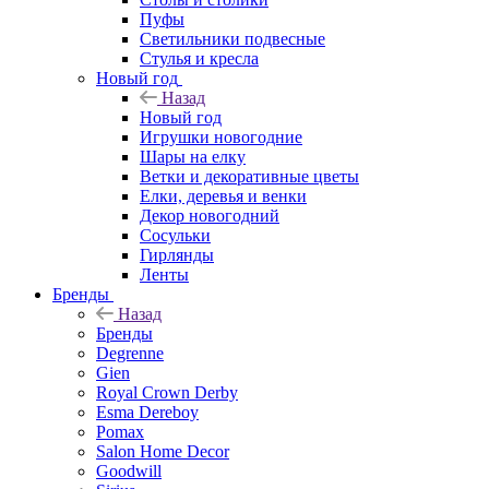
Пуфы
Светильники подвесные
Стулья и кресла
Новый год
Назад
Новый год
Игрушки новогодние
Шары на елку
Ветки и декоративные цветы
Елки, деревья и венки
Декор новогодний
Сосульки
Гирлянды
Ленты
Бренды
Назад
Бренды
Degrenne
Gien
Royal Crown Derby
Esma Dereboy
Pomax
Salon Home Decor
Goodwill