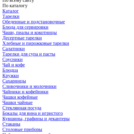
По всему сайту
По каталогу
Каталог
Тарелки
Обеденные и подстановочные
Блюда для сервировки
Чаши, пиалы и кокотницы
Десертные тарелки
Хлебные и пирожковые тарелки
Салатники
Тарелки для супа и пасты
Соусники
Чай и кофе
Блюдца
Кружки
Сахарницы
Сливочники и молочники
Чайники и кофейники
Чашки кофейные
Чашки чайные
Стеклянная посуда
Бокалы для вина и игристого
Кувшины, графины и декантеры
Стаканы
Столовые приборы