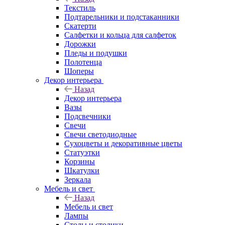
Текстиль
Подтарельники и подстаканники
Скатерти
Салфетки и кольца для салфеток
Дорожки
Пледы и подушки
Полотенца
Шоперы
Декор интерьера
Назад
Декор интерьера
Вазы
Подсвечники
Свечи
Свечи светодиодные
Сухоцветы и декоративные цветы
Статуэтки
Корзины
Шкатулки
Зеркала
Мебель и свет
Назад
Мебель и свет
Лампы
Столы и столики