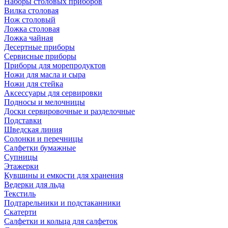
Наборы столовых приборов
Вилка столовая
Нож столовый
Ложка столовая
Ложка чайная
Десертные приборы
Сервисные приборы
Приборы для морепродуктов
Ножи для масла и сыра
Ножи для стейка
Аксессуары для сервировки
Подносы и мелочницы
Доски сервировочные и разделочные
Подставки
Шведская линия
Солонки и перечницы
Салфетки бумажные
Супницы
Этажерки
Кувшины и емкости для хранения
Ведерки для льда
Текстиль
Подтарельники и подстаканники
Скатерти
Салфетки и кольца для салфеток