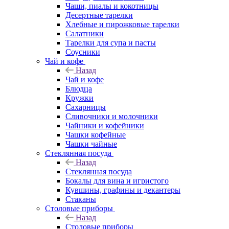
Чаши, пиалы и кокотницы
Десертные тарелки
Хлебные и пирожковые тарелки
Салатники
Тарелки для супа и пасты
Соусники
Чай и кофе
Назад
Чай и кофе
Блюдца
Кружки
Сахарницы
Сливочники и молочники
Чайники и кофейники
Чашки кофейные
Чашки чайные
Стеклянная посуда
Назад
Стеклянная посуда
Бокалы для вина и игристого
Кувшины, графины и декантеры
Стаканы
Столовые приборы
Назад
Столовые приборы