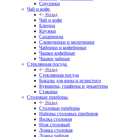
Соусники
Чай и кофе
Назад
Чай и кофе
Блюдца
Кружки
Сахарницы
Сливочники и молочники
Чайники и кофейники
Чашки кофейные
Чашки чайные
Стеклянная посуда
Назад
Стеклянная посуда
Бокалы для вина и игристого
Кувшины, графины и декантеры
Стаканы
Столовые приборы
Назад
Столовые приборы
Наборы столовых приборов
Вилка столовая
Нож столовый
Ложка столовая
Ложка чайная