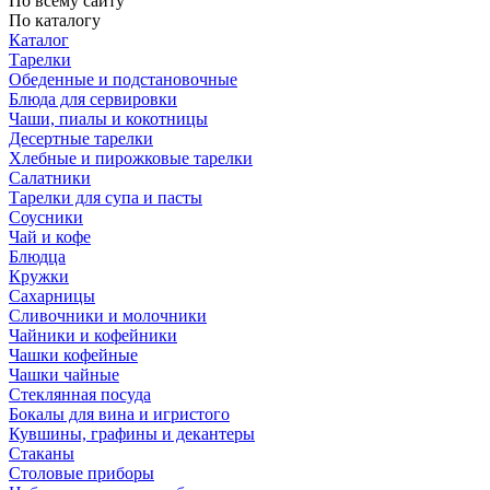
По всему сайту
По каталогу
Каталог
Тарелки
Обеденные и подстановочные
Блюда для сервировки
Чаши, пиалы и кокотницы
Десертные тарелки
Хлебные и пирожковые тарелки
Салатники
Тарелки для супа и пасты
Соусники
Чай и кофе
Блюдца
Кружки
Сахарницы
Сливочники и молочники
Чайники и кофейники
Чашки кофейные
Чашки чайные
Стеклянная посуда
Бокалы для вина и игристого
Кувшины, графины и декантеры
Стаканы
Столовые приборы