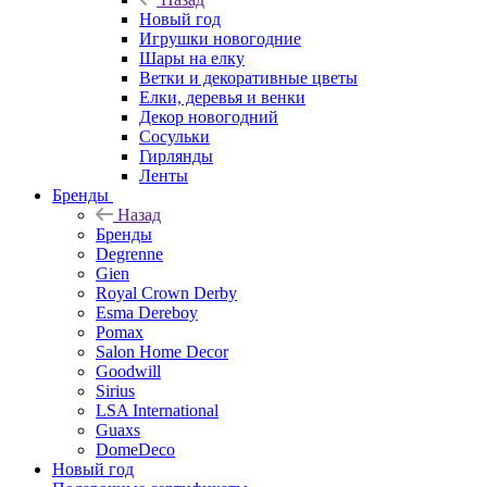
Новый год
Игрушки новогодние
Шары на елку
Ветки и декоративные цветы
Елки, деревья и венки
Декор новогодний
Сосульки
Гирлянды
Ленты
Бренды
Назад
Бренды
Degrenne
Gien
Royal Crown Derby
Esma Dereboy
Pomax
Salon Home Decor
Goodwill
Sirius
LSA International
Guaxs
DomeDeco
Новый год