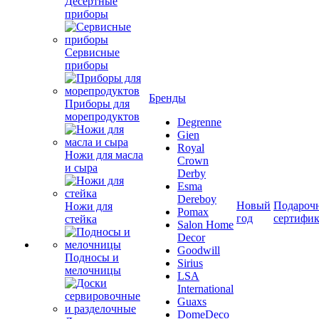
Десертные
приборы
Сервисные
приборы
Бренды
Приборы для
морепродуктов
Degrenne
Gien
Royal
Ножи для масла
Crown
и сыра
Derby
Esma
Dereboy
Новый
Подароч
Ножи для
Pomax
год
сертифи
стейка
Salon Home
Decor
Goodwill
Подносы и
Sirius
мелочницы
LSA
International
Guaxs
DomeDeco