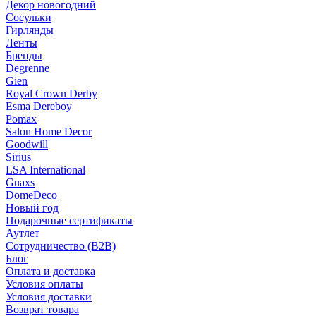
Декор новогодний
Сосульки
Гирлянды
Ленты
Бренды
Degrenne
Gien
Royal Crown Derby
Esma Dereboy
Pomax
Salon Home Decor
Goodwill
Sirius
LSA International
Guaxs
DomeDeco
Новый год
Подарочные сертификаты
Аутлет
Сотрудничество (B2B)
Блог
Оплата и доставка
Условия оплаты
Условия доставки
Возврат товара