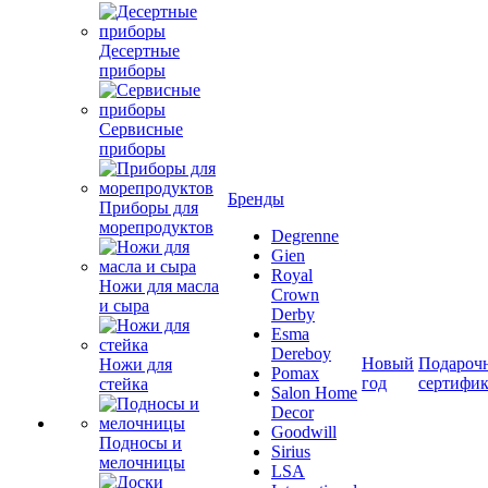
Десертные
приборы
Сервисные
приборы
Бренды
Приборы для
морепродуктов
Degrenne
Gien
Royal
Ножи для масла
Crown
и сыра
Derby
Esma
Dereboy
Новый
Подароч
Ножи для
Pomax
год
сертифи
стейка
Salon Home
Decor
Goodwill
Подносы и
Sirius
мелочницы
LSA