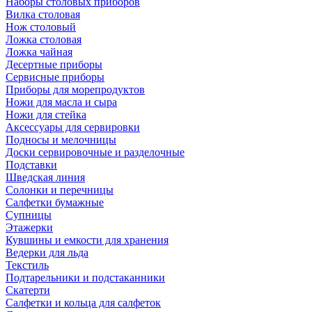
Наборы столовых приборов
Вилка столовая
Нож столовый
Ложка столовая
Ложка чайная
Десертные приборы
Сервисные приборы
Приборы для морепродуктов
Ножи для масла и сыра
Ножи для стейка
Аксессуары для сервировки
Подносы и мелочницы
Доски сервировочные и разделочные
Подставки
Шведская линия
Солонки и перечницы
Салфетки бумажные
Супницы
Этажерки
Кувшины и емкости для хранения
Ведерки для льда
Текстиль
Подтарельники и подстаканники
Скатерти
Салфетки и кольца для салфеток