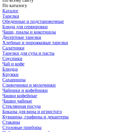
По всему сайту
По каталогу
Каталог
Тарелки
Обеденные и подстановочные
Блюда для сервировки
Чаши, пиалы и кокотницы
Десертные тарелки
Хлебные и пирожковые тарелки
Салатники
Тарелки для супа и пасты
Соусники
Чай и кофе
Блюдца
Кружки
Сахарницы
Сливочники и молочники
Чайники и кофейники
Чашки кофейные
Чашки чайные
Стеклянная посуда
Бокалы для вина и игристого
Кувшины, графины и декантеры
Стаканы
Столовые приборы