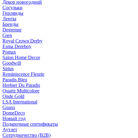
Декор новогодний
Сосульки
Гирлянды
Ленты
Бренды
Degrenne
Gien
Royal Crown Derby
Esma Dereboy
Pomax
Salon Home Decor
Goodwill
Sirius
Reminiscence Fleurie
Paradis Bleu
Herbier Du Paradis
Quartz Multicolore
Onde Gold
LSA International
Guaxs
DomeDeco
Новый год
Подарочные сертификаты
Аутлет
Сотрудничество (B2B)