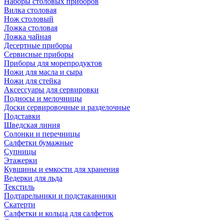
Наборы столовых приборов
Вилка столовая
Нож столовый
Ложка столовая
Ложка чайная
Десертные приборы
Сервисные приборы
Приборы для морепродуктов
Ножи для масла и сыра
Ножи для стейка
Аксессуары для сервировки
Подносы и мелочницы
Доски сервировочные и разделочные
Подставки
Шведская линия
Солонки и перечницы
Салфетки бумажные
Супницы
Этажерки
Кувшины и емкости для хранения
Ведерки для льда
Текстиль
Подтарельники и подстаканники
Скатерти
Салфетки и кольца для салфеток