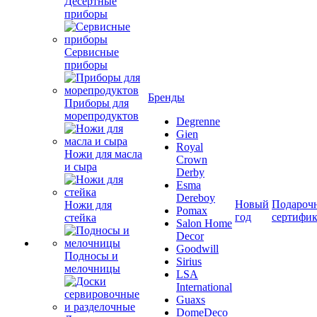
Десертные
приборы
Сервисные
приборы
Бренды
Приборы для
морепродуктов
Degrenne
Gien
Royal
Ножи для масла
Crown
и сыра
Derby
Esma
Dereboy
Новый
Подароч
Ножи для
Pomax
год
сертифи
стейка
Salon Home
Decor
Goodwill
Подносы и
Sirius
мелочницы
LSA
International
Guaxs
DomeDeco