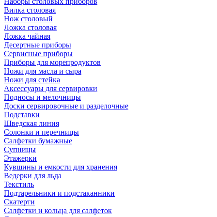
Наборы столовых приборов
Вилка столовая
Нож столовый
Ложка столовая
Ложка чайная
Десертные приборы
Сервисные приборы
Приборы для морепродуктов
Ножи для масла и сыра
Ножи для стейка
Аксессуары для сервировки
Подносы и мелочницы
Доски сервировочные и разделочные
Подставки
Шведская линия
Солонки и перечницы
Салфетки бумажные
Супницы
Этажерки
Кувшины и емкости для хранения
Ведерки для льда
Текстиль
Подтарельники и подстаканники
Скатерти
Салфетки и кольца для салфеток