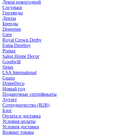
Декор новогодний
Сосульки
Гирлянды
Ленты
Бренды
Degrenne
Gien
Royal Crown Derby
Esma Dereboy
Pomax
Salon Home Decor
Goodwill
Sirius
LSA International
Guaxs
DomeDeco
Новый год
Подарочные сертификаты
Аутлет
Сотрудничество (B2B)
Блог
Оплата и доставка
Условия оплаты
Условия доставки
Возврат товара