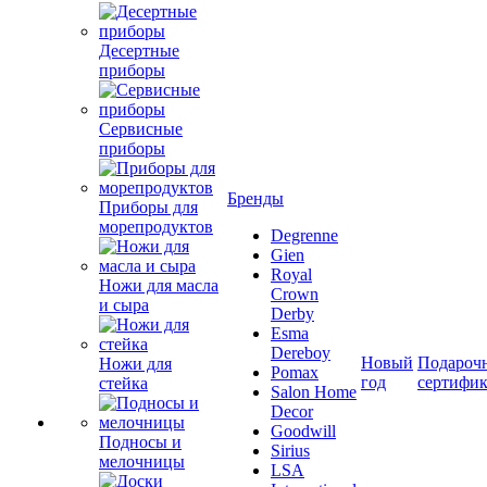
Десертные
приборы
Сервисные
приборы
Бренды
Приборы для
морепродуктов
Degrenne
Gien
Royal
Ножи для масла
Crown
и сыра
Derby
Esma
Dereboy
Новый
Подароч
Ножи для
Pomax
год
сертифи
стейка
Salon Home
Decor
Goodwill
Подносы и
Sirius
мелочницы
LSA