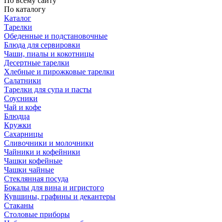
По всему сайту
По каталогу
Каталог
Тарелки
Обеденные и подстановочные
Блюда для сервировки
Чаши, пиалы и кокотницы
Десертные тарелки
Хлебные и пирожковые тарелки
Салатники
Тарелки для супа и пасты
Соусники
Чай и кофе
Блюдца
Кружки
Сахарницы
Сливочники и молочники
Чайники и кофейники
Чашки кофейные
Чашки чайные
Стеклянная посуда
Бокалы для вина и игристого
Кувшины, графины и декантеры
Стаканы
Столовые приборы