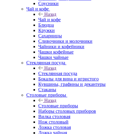
Соусники
Чай и кофе
Назад
Чай и кофе
Блюдца
Кружки
Сахарницы
Сливочники и молочники
Чайники и кофейники
Чашки кофейные
Чашки чайные
Стеклянная посуда
Назад
Стеклянная посуда
Бокалы для вина и игристого
Кувшины, графины и декантеры
Стаканы
Столовые приборы
Назад
Столовые приборы
Наборы столовых приборов
Вилка столовая
Нож столовый
Ложка столовая
Ложка чайная