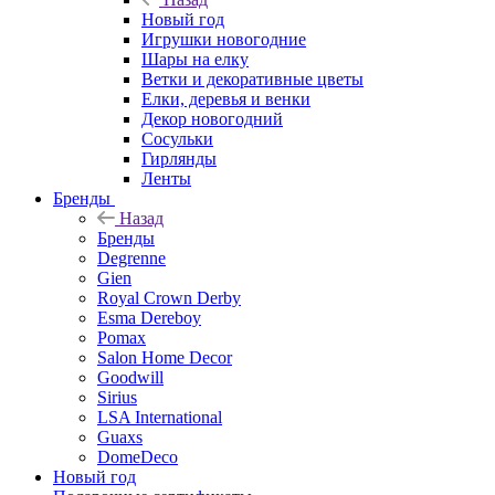
Новый год
Игрушки новогодние
Шары на елку
Ветки и декоративные цветы
Елки, деревья и венки
Декор новогодний
Сосульки
Гирлянды
Ленты
Бренды
Назад
Бренды
Degrenne
Gien
Royal Crown Derby
Esma Dereboy
Pomax
Salon Home Decor
Goodwill
Sirius
LSA International
Guaxs
DomeDeco
Новый год