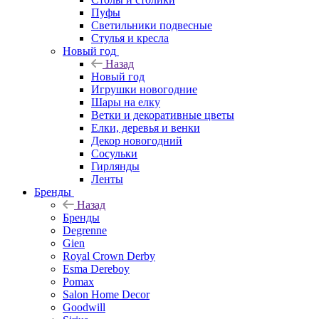
Пуфы
Светильники подвесные
Стулья и кресла
Новый год
Назад
Новый год
Игрушки новогодние
Шары на елку
Ветки и декоративные цветы
Елки, деревья и венки
Декор новогодний
Сосульки
Гирлянды
Ленты
Бренды
Назад
Бренды
Degrenne
Gien
Royal Crown Derby
Esma Dereboy
Pomax
Salon Home Decor
Goodwill