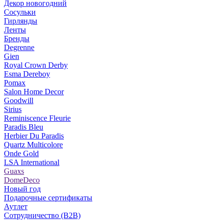
Декор новогодний
Сосульки
Гирлянды
Ленты
Бренды
Degrenne
Gien
Royal Crown Derby
Esma Dereboy
Pomax
Salon Home Decor
Goodwill
Sirius
Reminiscence Fleurie
Paradis Bleu
Herbier Du Paradis
Quartz Multicolore
Onde Gold
LSA International
Guaxs
DomeDeco
Новый год
Подарочные сертификаты
Аутлет
Сотрудничество (B2B)