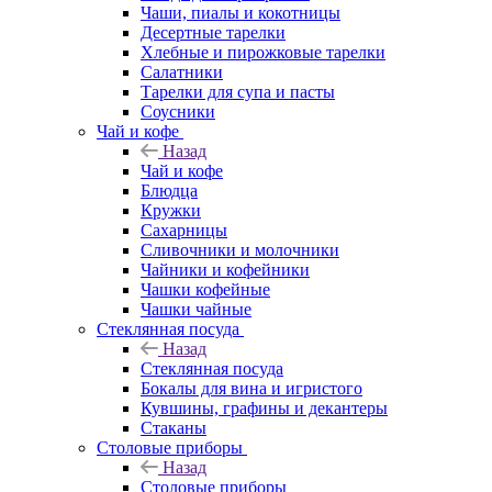
Чаши, пиалы и кокотницы
Десертные тарелки
Хлебные и пирожковые тарелки
Салатники
Тарелки для супа и пасты
Соусники
Чай и кофе
Назад
Чай и кофе
Блюдца
Кружки
Сахарницы
Сливочники и молочники
Чайники и кофейники
Чашки кофейные
Чашки чайные
Стеклянная посуда
Назад
Стеклянная посуда
Бокалы для вина и игристого
Кувшины, графины и декантеры
Стаканы
Столовые приборы
Назад
Столовые приборы