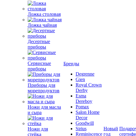
Ложка столовая
Ложка чайная
Десертные
приборы
Сервисные
Бренды
приборы
Degrenne
Gien
Royal Crown
Приборы для
Derby
морепродуктов
Esma
Dereboy
Pomax
Ножи для масла
Salon Home
и сыра
Decor
Goodwill
Sirius
Новый
Подаро
Ножи для
Reminiscence
год
сертиф
стейка