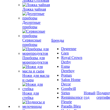
Ложка столовая
Ложка чайная
Десертные
приборы
Сервисные
Бренды
приборы
Degrenne
Gien
Royal Crown
Приборы для
Derby
морепродуктов
Esma
Dereboy
Pomax
Ножи для масла
Salon Home
и сыра
Decor
Goodwill
Sirius
Новый
Подаро
Ножи для
Reminiscence
год
сертиф
стейка
Fleurie
Paradis Bleu