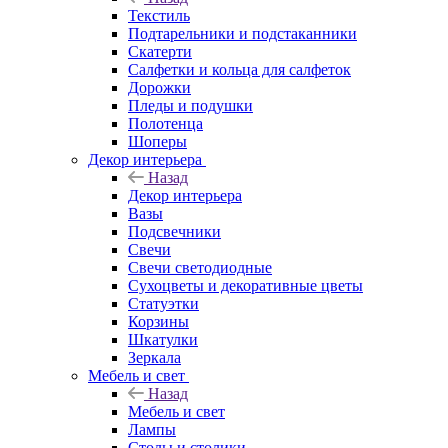
Текстиль
Подтарельники и подстаканники
Скатерти
Салфетки и кольца для салфеток
Дорожки
Пледы и подушки
Полотенца
Шоперы
Декор интерьера
Назад
Декор интерьера
Вазы
Подсвечники
Свечи
Свечи светодиодные
Сухоцветы и декоративные цветы
Статуэтки
Корзины
Шкатулки
Зеркала
Мебель и свет
Назад
Мебель и свет
Лампы
Столы и столики