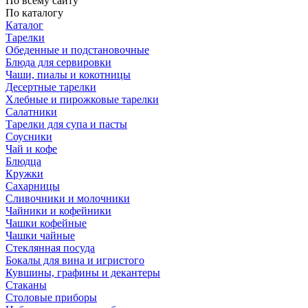
По всему сайту
По каталогу
Каталог
Тарелки
Обеденные и подстановочные
Блюда для сервировки
Чаши, пиалы и кокотницы
Десертные тарелки
Хлебные и пирожковые тарелки
Салатники
Тарелки для супа и пасты
Соусники
Чай и кофе
Блюдца
Кружки
Сахарницы
Сливочники и молочники
Чайники и кофейники
Чашки кофейные
Чашки чайные
Стеклянная посуда
Бокалы для вина и игристого
Кувшины, графины и декантеры
Стаканы
Столовые приборы