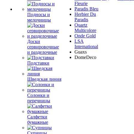
Fleurie
Paradis Bleu
Herbier Du
Подносы и
Paradis
мелочницы
Quartz
Multicolore
Onde Gold
LSA
Доски
International
сервировочные
Guaxs
и разделочные
DomeDeco
Подставки
Шведская линия
Солонки и
перечницы
Салфетки
бумажные
Супницы