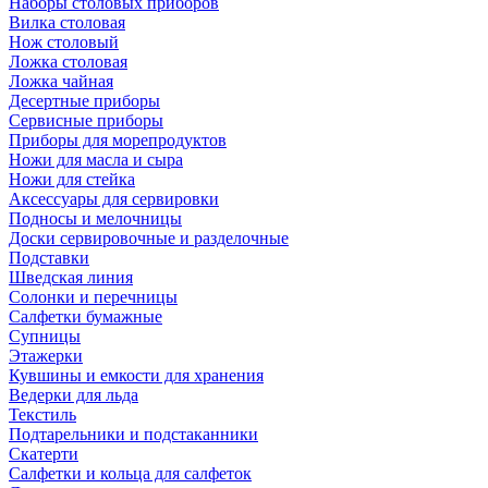
Наборы столовых приборов
Вилка столовая
Нож столовый
Ложка столовая
Ложка чайная
Десертные приборы
Сервисные приборы
Приборы для морепродуктов
Ножи для масла и сыра
Ножи для стейка
Аксессуары для сервировки
Подносы и мелочницы
Доски сервировочные и разделочные
Подставки
Шведская линия
Солонки и перечницы
Салфетки бумажные
Супницы
Этажерки
Кувшины и емкости для хранения
Ведерки для льда
Текстиль
Подтарельники и подстаканники
Скатерти
Салфетки и кольца для салфеток