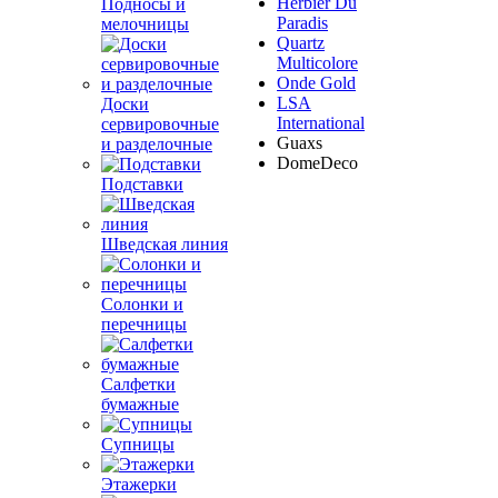
Herbier Du
Подносы и
Paradis
мелочницы
Quartz
Multicolore
Onde Gold
LSA
Доски
International
сервировочные
Guaxs
и разделочные
DomeDeco
Подставки
Шведская линия
Солонки и
перечницы
Салфетки
бумажные
Супницы
Этажерки