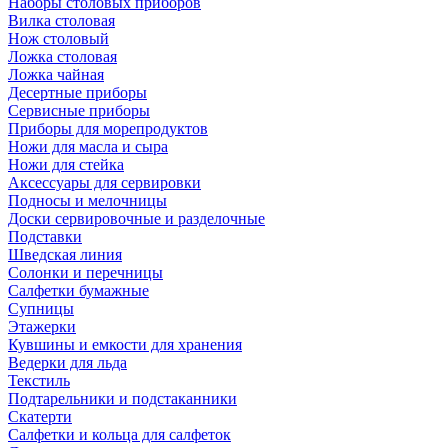
Наборы столовых приборов
Вилка столовая
Нож столовый
Ложка столовая
Ложка чайная
Десертные приборы
Сервисные приборы
Приборы для морепродуктов
Ножи для масла и сыра
Ножи для стейка
Аксессуары для сервировки
Подносы и мелочницы
Доски сервировочные и разделочные
Подставки
Шведская линия
Солонки и перечницы
Салфетки бумажные
Супницы
Этажерки
Кувшины и емкости для хранения
Ведерки для льда
Текстиль
Подтарельники и подстаканники
Скатерти
Салфетки и кольца для салфеток