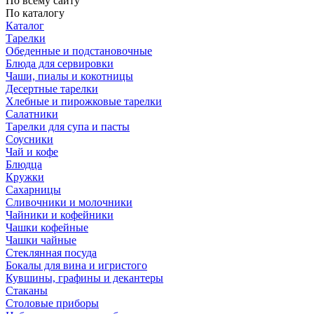
По всему сайту
По каталогу
Каталог
Тарелки
Обеденные и подстановочные
Блюда для сервировки
Чаши, пиалы и кокотницы
Десертные тарелки
Хлебные и пирожковые тарелки
Салатники
Тарелки для супа и пасты
Соусники
Чай и кофе
Блюдца
Кружки
Сахарницы
Сливочники и молочники
Чайники и кофейники
Чашки кофейные
Чашки чайные
Стеклянная посуда
Бокалы для вина и игристого
Кувшины, графины и декантеры
Стаканы
Столовые приборы