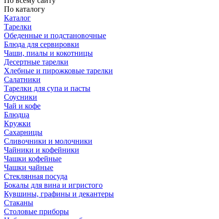
По всему сайту
По каталогу
Каталог
Тарелки
Обеденные и подстановочные
Блюда для сервировки
Чаши, пиалы и кокотницы
Десертные тарелки
Хлебные и пирожковые тарелки
Салатники
Тарелки для супа и пасты
Соусники
Чай и кофе
Блюдца
Кружки
Сахарницы
Сливочники и молочники
Чайники и кофейники
Чашки кофейные
Чашки чайные
Стеклянная посуда
Бокалы для вина и игристого
Кувшины, графины и декантеры
Стаканы
Столовые приборы