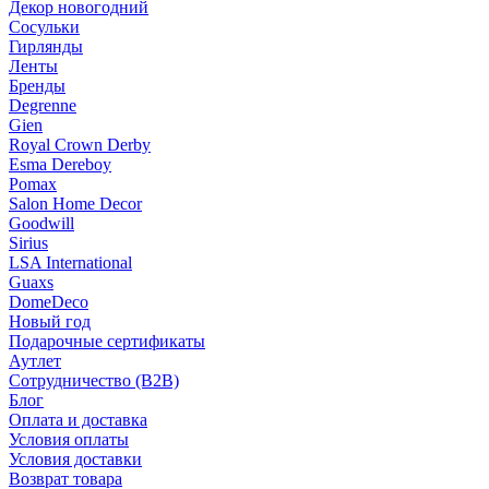
Декор новогодний
Сосульки
Гирлянды
Ленты
Бренды
Degrenne
Gien
Royal Crown Derby
Esma Dereboy
Pomax
Salon Home Decor
Goodwill
Sirius
LSA International
Guaxs
DomeDeco
Новый год
Подарочные сертификаты
Аутлет
Сотрудничество (B2B)
Блог
Оплата и доставка
Условия оплаты
Условия доставки
Возврат товара