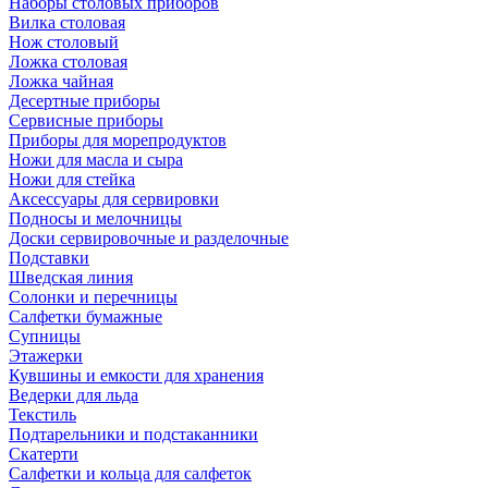
Наборы столовых приборов
Вилка столовая
Нож столовый
Ложка столовая
Ложка чайная
Десертные приборы
Сервисные приборы
Приборы для морепродуктов
Ножи для масла и сыра
Ножи для стейка
Аксессуары для сервировки
Подносы и мелочницы
Доски сервировочные и разделочные
Подставки
Шведская линия
Солонки и перечницы
Салфетки бумажные
Супницы
Этажерки
Кувшины и емкости для хранения
Ведерки для льда
Текстиль
Подтарельники и подстаканники
Скатерти
Салфетки и кольца для салфеток