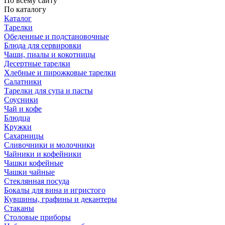
По всему сайту
По каталогу
Каталог
Тарелки
Обеденные и подстановочные
Блюда для сервировки
Чаши, пиалы и кокотницы
Десертные тарелки
Хлебные и пирожковые тарелки
Салатники
Тарелки для супа и пасты
Соусники
Чай и кофе
Блюдца
Кружки
Сахарницы
Сливочники и молочники
Чайники и кофейники
Чашки кофейные
Чашки чайные
Стеклянная посуда
Бокалы для вина и игристого
Кувшины, графины и декантеры
Стаканы
Столовые приборы