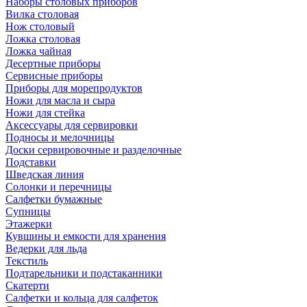
Наборы столовых приборов
Вилка столовая
Нож столовый
Ложка столовая
Ложка чайная
Десертные приборы
Сервисные приборы
Приборы для морепродуктов
Ножи для масла и сыра
Ножи для стейка
Аксессуары для сервировки
Подносы и мелочницы
Доски сервировочные и разделочные
Подставки
Шведская линия
Солонки и перечницы
Салфетки бумажные
Супницы
Этажерки
Кувшины и емкости для хранения
Ведерки для льда
Текстиль
Подтарельники и подстаканники
Скатерти
Салфетки и кольца для салфеток