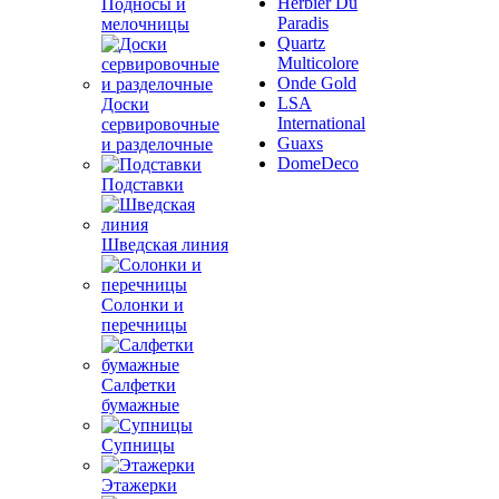
Herbier Du
Подносы и
Paradis
мелочницы
Quartz
Multicolore
Onde Gold
LSA
Доски
International
сервировочные
Guaxs
и разделочные
DomeDeco
Подставки
Шведская линия
Солонки и
перечницы
Салфетки
бумажные
Супницы
Этажерки