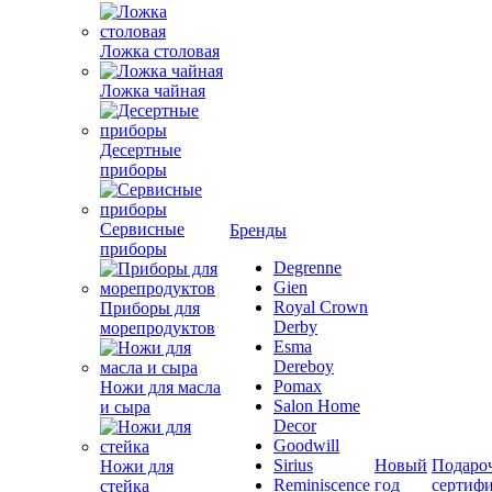
Ложка столовая
Ложка чайная
Десертные
приборы
Сервисные
Бренды
приборы
Degrenne
Gien
Royal Crown
Приборы для
Derby
морепродуктов
Esma
Dereboy
Pomax
Ножи для масла
Salon Home
и сыра
Decor
Goodwill
Sirius
Новый
Подаро
Ножи для
Reminiscence
год
сертиф
стейка