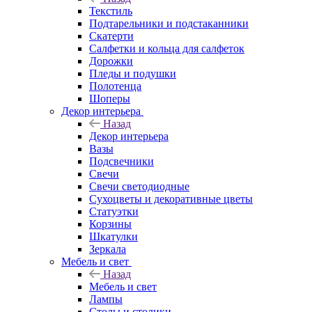
Текстиль
Подтарельники и подстаканники
Скатерти
Салфетки и кольца для салфеток
Дорожки
Пледы и подушки
Полотенца
Шоперы
Декор интерьера
Назад
Декор интерьера
Вазы
Подсвечники
Свечи
Свечи светодиодные
Сухоцветы и декоративные цветы
Статуэтки
Корзины
Шкатулки
Зеркала
Мебель и свет
Назад
Мебель и свет
Лампы
Столы и столики