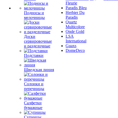
Fleurie
Paradis Bleu
Herbier Du
Подносы и
Paradis
мелочницы
Quartz
Multicolore
Onde Gold
LSA
Доски
International
сервировочные
Guaxs
и разделочные
DomeDeco
Подставки
Шведская линия
Солонки и
перечницы
Салфетки
бумажные
Супницы