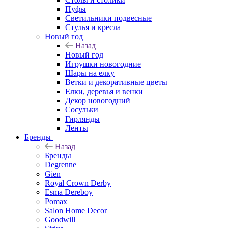
Пуфы
Светильники подвесные
Стулья и кресла
Новый год
Назад
Новый год
Игрушки новогодние
Шары на елку
Ветки и декоративные цветы
Елки, деревья и венки
Декор новогодний
Сосульки
Гирлянды
Ленты
Бренды
Назад
Бренды
Degrenne
Gien
Royal Crown Derby
Esma Dereboy
Pomax
Salon Home Decor
Goodwill