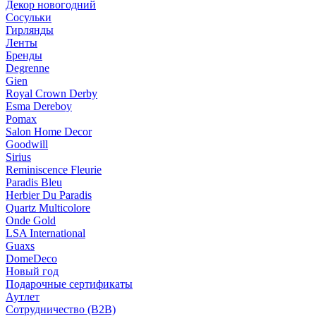
Декор новогодний
Сосульки
Гирлянды
Ленты
Бренды
Degrenne
Gien
Royal Crown Derby
Esma Dereboy
Pomax
Salon Home Decor
Goodwill
Sirius
Reminiscence Fleurie
Paradis Bleu
Herbier Du Paradis
Quartz Multicolore
Onde Gold
LSA International
Guaxs
DomeDeco
Новый год
Подарочные сертификаты
Аутлет
Сотрудничество (B2B)