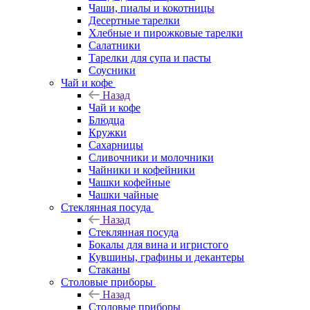
Чаши, пиалы и кокотницы
Десертные тарелки
Хлебные и пирожковые тарелки
Салатники
Тарелки для супа и пасты
Соусники
Чай и кофе
Назад
Чай и кофе
Блюдца
Кружки
Сахарницы
Сливочники и молочники
Чайники и кофейники
Чашки кофейные
Чашки чайные
Стеклянная посуда
Назад
Стеклянная посуда
Бокалы для вина и игристого
Кувшины, графины и декантеры
Стаканы
Столовые приборы
Назад
Столовые приборы