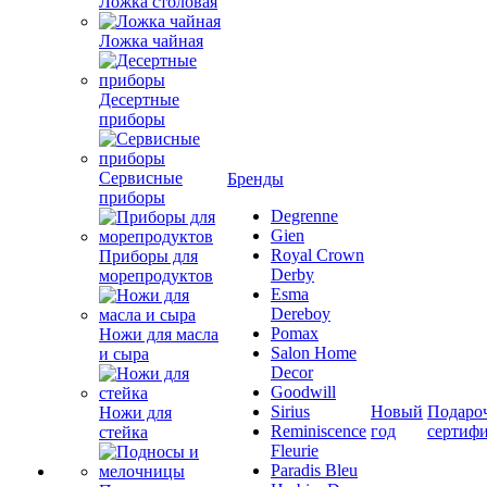
Ложка столовая
Ложка чайная
Десертные
приборы
Сервисные
Бренды
приборы
Degrenne
Gien
Royal Crown
Приборы для
Derby
морепродуктов
Esma
Dereboy
Pomax
Ножи для масла
Salon Home
и сыра
Decor
Goodwill
Sirius
Новый
Подаро
Ножи для
Reminiscence
год
сертиф
стейка
Fleurie
Paradis Bleu