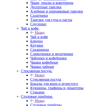
Чаши, пиалы и кокотницы
Десертные тарелки
Хлебные и пирожковые тарелки
Салатники
Тарелки для супа и пасты
Соусники
Чай и кофе
Назад
Чай и кофе
Блюдца
Кружки
Сахарницы
Сливочники и молочники
Чайники и кофейники
Чашки кофейные
Чашки чайные
Стеклянная посуда
Назад
Стеклянная посуда
Бокалы для вина и игристого
Кувшины, графины и декантеры
Стаканы
Столовые приборы
Назад
Столовые приборы