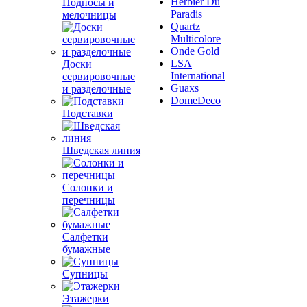
Herbier Du
Подносы и
Paradis
мелочницы
Quartz
Multicolore
Onde Gold
LSA
Доски
International
сервировочные
Guaxs
и разделочные
DomeDeco
Подставки
Шведская линия
Солонки и
перечницы
Салфетки
бумажные
Супницы
Этажерки