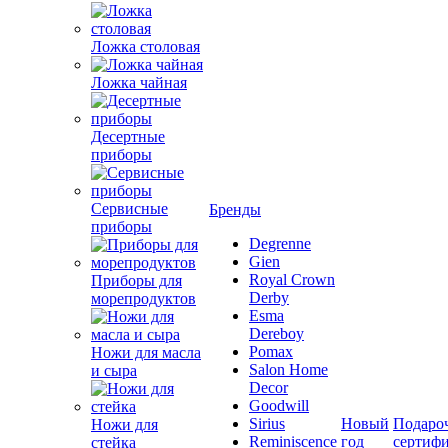
Ложка столовая
Ложка чайная
Десертные
приборы
Сервисные
Бренды
приборы
Degrenne
Gien
Royal Crown
Приборы для
Derby
морепродуктов
Esma
Dereboy
Pomax
Ножи для масла
Salon Home
и сыра
Decor
Goodwill
Sirius
Новый
Подаро
Ножи для
Reminiscence
год
сертиф
стейка