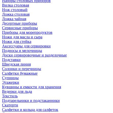
Наборы столовых приборов
Вилка столовая
Нож столовый
Ложка столовая
Ложка чайная
Десертные приборы
Сервисные приборы
Приборы для морепродуктов
Ножи для масла и сыра
Ножи для стейка
Аксессуары для сервировки
Подносы и мелочницы
Доски сервировочные и разделочные
Подставки
Шведская линия
Солонки и перечницы
Салфетки бумажные
Супницы
Этажерки
Кувшины и емкости для хранения
Ведерки для льда
Текстиль
Подтарельники и подстаканники
Скатерти
Салфетки и кольца для салфеток