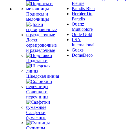
Fleurie
Paradis Bleu
Herbier Du
Подносы и
Paradis
мелочницы
Quartz
Multicolore
Onde Gold
LSA
Доски
International
сервировочные
Guaxs
и разделочные
DomeDeco
Подставки
Шведская линия
Солонки и
перечницы
Салфетки
бумажные
Супницы