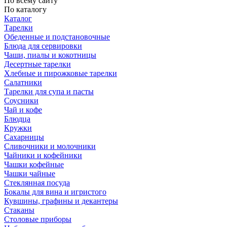
По всему сайту
По каталогу
Каталог
Тарелки
Обеденные и подстановочные
Блюда для сервировки
Чаши, пиалы и кокотницы
Десертные тарелки
Хлебные и пирожковые тарелки
Салатники
Тарелки для супа и пасты
Соусники
Чай и кофе
Блюдца
Кружки
Сахарницы
Сливочники и молочники
Чайники и кофейники
Чашки кофейные
Чашки чайные
Стеклянная посуда
Бокалы для вина и игристого
Кувшины, графины и декантеры
Стаканы
Столовые приборы