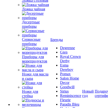
Ложка столовая
Ложка чайная
Десертные
приборы
Сервисные
Бренды
приборы
Degrenne
Gien
Royal Crown
Приборы для
Derby
морепродуктов
Esma
Dereboy
Pomax
Ножи для масла
Salon Home
и сыра
Decor
Goodwill
Sirius
Новый
Подаро
Ножи для
Reminiscence
год
сертиф
стейка
Fleurie
Paradis Bleu