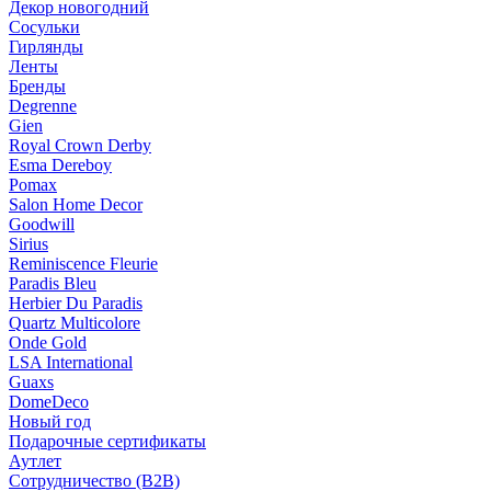
Декор новогодний
Сосульки
Гирлянды
Ленты
Бренды
Degrenne
Gien
Royal Crown Derby
Esma Dereboy
Pomax
Salon Home Decor
Goodwill
Sirius
Reminiscence Fleurie
Paradis Bleu
Herbier Du Paradis
Quartz Multicolore
Onde Gold
LSA International
Guaxs
DomeDeco
Новый год
Подарочные сертификаты
Аутлет
Сотрудничество (B2B)