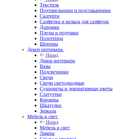
Текстиль
Подтарельники и подстаканники
Скатерти
Салфетки и кольца для салфеток
Дорожки
Пледы и подушки
Полотенца
Шоперы
Декор интерьера
Назад
Декор интерьера
Вазы
Подсвечники
Свечи
Свечи светодиодные
Сухоцветы и декоративные цветы
Статуэтки
Корзины
Шкатулки
Зеркала
Мебель и свет
Назад
Мебель и свет
Лампы
Столы и столики