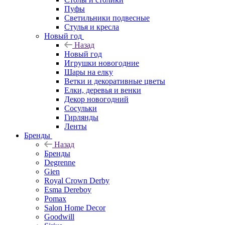
Пуфы
Светильники подвесные
Стулья и кресла
Новый год
Назад
Новый год
Игрушки новогодние
Шары на елку
Ветки и декоративные цветы
Елки, деревья и венки
Декор новогодний
Сосульки
Гирлянды
Ленты
Бренды
Назад
Бренды
Degrenne
Gien
Royal Crown Derby
Esma Dereboy
Pomax
Salon Home Decor
Goodwill