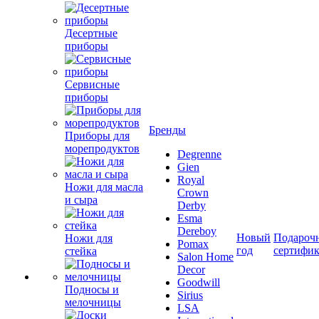
Десертные
приборы
Сервисные
приборы
Бренды
Приборы для
морепродуктов
Degrenne
Gien
Royal
Ножи для масла
Crown
и сыра
Derby
Esma
Dereboy
Новый
Подароч
Ножи для
Pomax
год
сертифи
стейка
Salon Home
Decor
Goodwill
Подносы и
Sirius
мелочницы
LSA