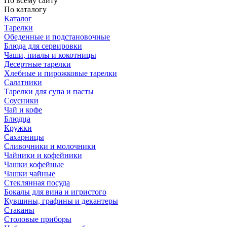
По всему сайту
По каталогу
Каталог
Тарелки
Обеденные и подстановочные
Блюда для сервировки
Чаши, пиалы и кокотницы
Десертные тарелки
Хлебные и пирожковые тарелки
Салатники
Тарелки для супа и пасты
Соусники
Чай и кофе
Блюдца
Кружки
Сахарницы
Сливочники и молочники
Чайники и кофейники
Чашки кофейные
Чашки чайные
Стеклянная посуда
Бокалы для вина и игристого
Кувшины, графины и декантеры
Стаканы
Столовые приборы