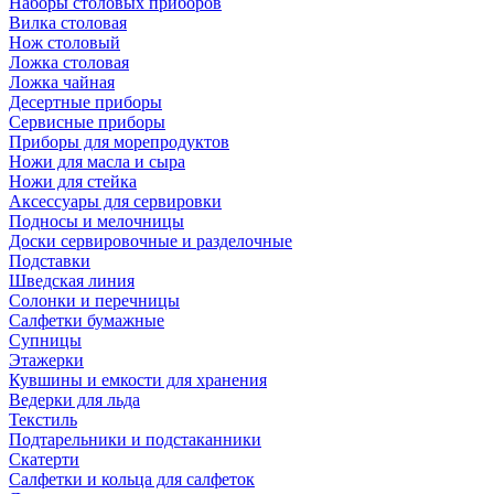
Наборы столовых приборов
Вилка столовая
Нож столовый
Ложка столовая
Ложка чайная
Десертные приборы
Сервисные приборы
Приборы для морепродуктов
Ножи для масла и сыра
Ножи для стейка
Аксессуары для сервировки
Подносы и мелочницы
Доски сервировочные и разделочные
Подставки
Шведская линия
Солонки и перечницы
Салфетки бумажные
Супницы
Этажерки
Кувшины и емкости для хранения
Ведерки для льда
Текстиль
Подтарельники и подстаканники
Скатерти
Салфетки и кольца для салфеток