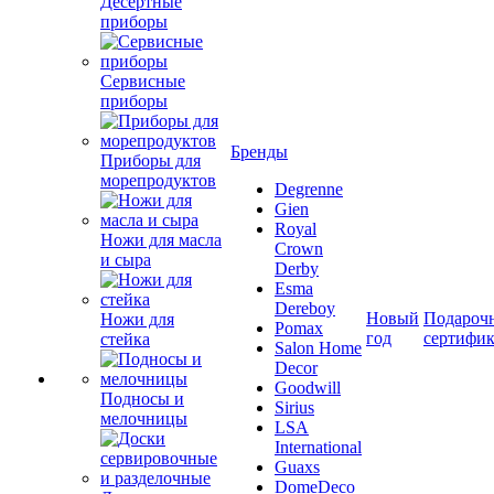
Десертные
приборы
Сервисные
приборы
Бренды
Приборы для
морепродуктов
Degrenne
Gien
Royal
Ножи для масла
Crown
и сыра
Derby
Esma
Dereboy
Новый
Подароч
Ножи для
Pomax
год
сертифи
стейка
Salon Home
Decor
Goodwill
Подносы и
Sirius
мелочницы
LSA
International
Guaxs
DomeDeco