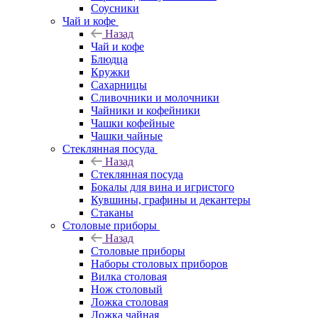
Соусники
Чай и кофе
Назад
Чай и кофе
Блюдца
Кружки
Сахарницы
Сливочники и молочники
Чайники и кофейники
Чашки кофейные
Чашки чайные
Стеклянная посуда
Назад
Стеклянная посуда
Бокалы для вина и игристого
Кувшины, графины и декантеры
Стаканы
Столовые приборы
Назад
Столовые приборы
Наборы столовых приборов
Вилка столовая
Нож столовый
Ложка столовая
Ложка чайная