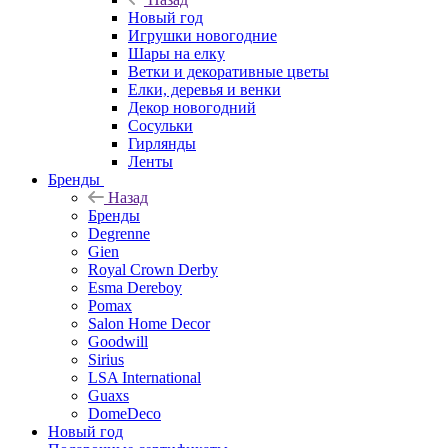
Новый год
Игрушки новогодние
Шары на елку
Ветки и декоративные цветы
Елки, деревья и венки
Декор новогодний
Сосульки
Гирлянды
Ленты
Бренды
Назад
Бренды
Degrenne
Gien
Royal Crown Derby
Esma Dereboy
Pomax
Salon Home Decor
Goodwill
Sirius
LSA International
Guaxs
DomeDeco
Новый год