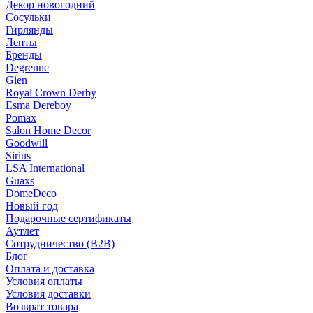
Декор новогодний
Сосульки
Гирлянды
Ленты
Бренды
Degrenne
Gien
Royal Crown Derby
Esma Dereboy
Pomax
Salon Home Decor
Goodwill
Sirius
LSA International
Guaxs
DomeDeco
Новый год
Подарочные сертификаты
Аутлет
Сотрудничество (B2B)
Блог
Оплата и доставка
Условия оплаты
Условия доставки
Возврат товара