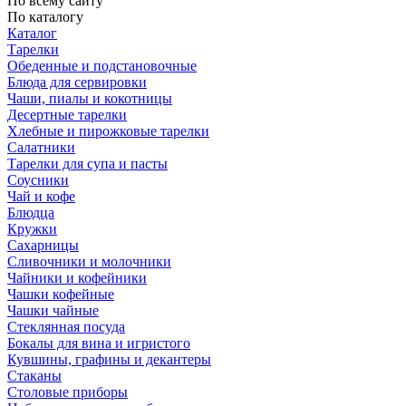
По всему сайту
По каталогу
Каталог
Тарелки
Обеденные и подстановочные
Блюда для сервировки
Чаши, пиалы и кокотницы
Десертные тарелки
Хлебные и пирожковые тарелки
Салатники
Тарелки для супа и пасты
Соусники
Чай и кофе
Блюдца
Кружки
Сахарницы
Сливочники и молочники
Чайники и кофейники
Чашки кофейные
Чашки чайные
Стеклянная посуда
Бокалы для вина и игристого
Кувшины, графины и декантеры
Стаканы
Столовые приборы