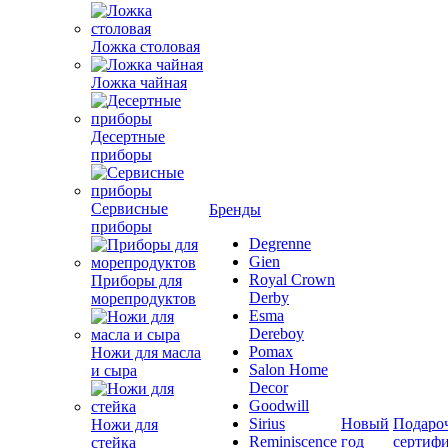
Ложка столовая
Ложка чайная
Десертные
приборы
Сервисные
Бренды
приборы
Degrenne
Gien
Royal Crown
Приборы для
Derby
морепродуктов
Esma
Dereboy
Pomax
Ножи для масла
Salon Home
и сыра
Decor
Goodwill
Sirius
Новый
Подаро
Ножи для
Reminiscence
год
сертиф
стейка