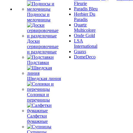
Fleurie
Paradis Bleu
Herbier Du
Подносы и
Paradis
мелочницы
Quartz
Multicolore
Onde Gold
LSA
Доски
International
сервировочные
Guaxs
и разделочные
DomeDeco
Подставки
Шведская линия
Солонки и
перечницы
Салфетки
бумажные
Супницы