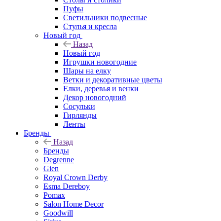
Пуфы
Светильники подвесные
Стулья и кресла
Новый год
Назад
Новый год
Игрушки новогодние
Шары на елку
Ветки и декоративные цветы
Елки, деревья и венки
Декор новогодний
Сосульки
Гирлянды
Ленты
Бренды
Назад
Бренды
Degrenne
Gien
Royal Crown Derby
Esma Dereboy
Pomax
Salon Home Decor
Goodwill