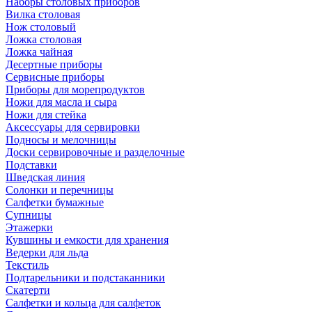
Наборы столовых приборов
Вилка столовая
Нож столовый
Ложка столовая
Ложка чайная
Десертные приборы
Сервисные приборы
Приборы для морепродуктов
Ножи для масла и сыра
Ножи для стейка
Аксессуары для сервировки
Подносы и мелочницы
Доски сервировочные и разделочные
Подставки
Шведская линия
Солонки и перечницы
Салфетки бумажные
Супницы
Этажерки
Кувшины и емкости для хранения
Ведерки для льда
Текстиль
Подтарельники и подстаканники
Скатерти
Салфетки и кольца для салфеток