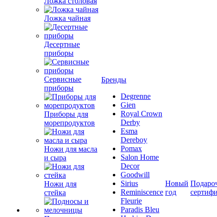
Ложка столовая
Ложка чайная
Десертные
приборы
Сервисные
Бренды
приборы
Degrenne
Gien
Royal Crown
Приборы для
Derby
морепродуктов
Esma
Dereboy
Pomax
Ножи для масла
Salon Home
и сыра
Decor
Goodwill
Sirius
Новый
Подаро
Ножи для
Reminiscence
год
сертиф
стейка
Fleurie
Paradis Bleu