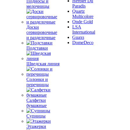
Herbier Du
Подносы и
Paradis
мелочницы
Quartz
Multicolore
Onde Gold
LSA
Доски
International
сервировочные
Guaxs
и разделочные
DomeDeco
Подставки
Шведская линия
Солонки и
перечницы
Салфетки
бумажные
Супницы
Этажерки