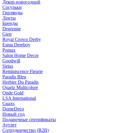
Декор новогодний
Сосульки
Гирлянды
Ленты
Бренды
Degrenne
Gien
Royal Crown Derby
Esma Dereboy
Pomax
Salon Home Decor
Goodwill
Sirius
Reminiscence Fleurie
Paradis Bleu
Herbier Du Paradis
Quartz Multicolore
Onde Gold
LSA International
Guaxs
DomeDeco
Новый год
Подарочные сертификаты
Аутлет
Сотрудничество (B2B)