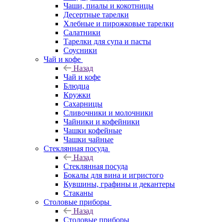
Чаши, пиалы и кокотницы
Десертные тарелки
Хлебные и пирожковые тарелки
Салатники
Тарелки для супа и пасты
Соусники
Чай и кофе
Назад
Чай и кофе
Блюдца
Кружки
Сахарницы
Сливочники и молочники
Чайники и кофейники
Чашки кофейные
Чашки чайные
Стеклянная посуда
Назад
Стеклянная посуда
Бокалы для вина и игристого
Кувшины, графины и декантеры
Стаканы
Столовые приборы
Назад
Столовые приборы