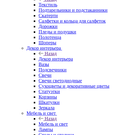
Текстиль
Подтарельники и подстаканники
Скатерти
Салфетки и кольца для салфеток
Дорожки
Пледы и подушки
Полотенца
Шоперы
Декор интерьера
Назад
Декор интерьера
Вазы
Подсвечники
Свечи
Свечи светодиодные
Сухоцветы и декоративные цветы
Статуэтки
Корзины
Шкатулки
Зеркала
Мебель и свет
Назад
Мебель и свет
Лампы
Столы и столики