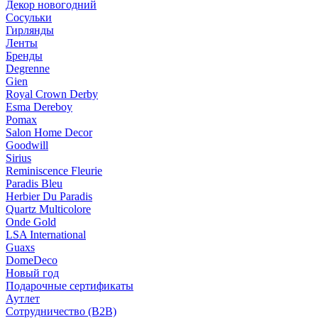
Декор новогодний
Сосульки
Гирлянды
Ленты
Бренды
Degrenne
Gien
Royal Crown Derby
Esma Dereboy
Pomax
Salon Home Decor
Goodwill
Sirius
Reminiscence Fleurie
Paradis Bleu
Herbier Du Paradis
Quartz Multicolore
Onde Gold
LSA International
Guaxs
DomeDeco
Новый год
Подарочные сертификаты
Аутлет
Сотрудничество (B2B)