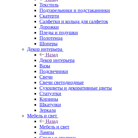
Текстиль
Подтарельники и подстаканники
Скатерти
Салфетки и кольца для салфеток
Дорожки
Пледы и подушки
Полотенца
Шоперы
Декор интерьера
Назад
Декор интерьера
Вазы
Подсвечники
Свечи
Свечи светодиодные
Сухоцветы и декоративные цветы
Статуэтки
Корзины
Шкатулки
Зеркала
Мебель и свет
Назад
Мебель и свет
Лампы
Столы и столики