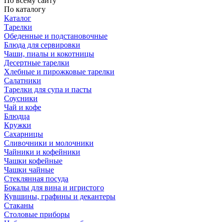
По всему сайту
По каталогу
Каталог
Тарелки
Обеденные и подстановочные
Блюда для сервировки
Чаши, пиалы и кокотницы
Десертные тарелки
Хлебные и пирожковые тарелки
Салатники
Тарелки для супа и пасты
Соусники
Чай и кофе
Блюдца
Кружки
Сахарницы
Сливочники и молочники
Чайники и кофейники
Чашки кофейные
Чашки чайные
Стеклянная посуда
Бокалы для вина и игристого
Кувшины, графины и декантеры
Стаканы
Столовые приборы