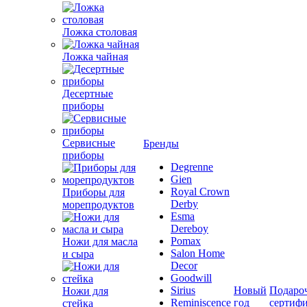
Ложка столовая
Ложка чайная
Десертные
приборы
Сервисные
Бренды
приборы
Degrenne
Gien
Royal Crown
Приборы для
Derby
морепродуктов
Esma
Dereboy
Pomax
Ножи для масла
Salon Home
и сыра
Decor
Goodwill
Sirius
Новый
Подаро
Ножи для
Reminiscence
год
сертиф
стейка