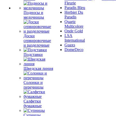
Fleurie
Paradis Bleu
Herbier Du
Подносы и
Paradis
мелочницы
Quartz
Multicolore
Onde Gold
LSA
Доски
International
сервировочные
Guaxs
и разделочные
DomeDeco
Подставки
Шведская линия
Солонки и
перечницы
Салфетки
бумажные
Супницы