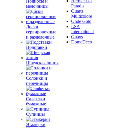
Herbier Du
Подносы и
Paradis
мелочницы
Quartz
Multicolore
Onde Gold
LSA
Доски
International
сервировочные
Guaxs
и разделочные
DomeDeco
Подставки
Шведская линия
Солонки и
перечницы
Салфетки
бумажные
Супницы
Этажерки