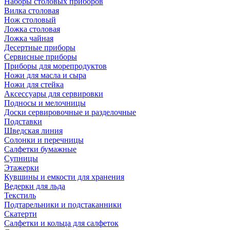
Наборы столовых приборов
Вилка столовая
Нож столовый
Ложка столовая
Ложка чайная
Десертные приборы
Сервисные приборы
Приборы для морепродуктов
Ножи для масла и сыра
Ножи для стейка
Аксессуары для сервировки
Подносы и мелочницы
Доски сервировочные и разделочные
Подставки
Шведская линия
Солонки и перечницы
Салфетки бумажные
Супницы
Этажерки
Кувшины и емкости для хранения
Ведерки для льда
Текстиль
Подтарельники и подстаканники
Скатерти
Салфетки и кольца для салфеток