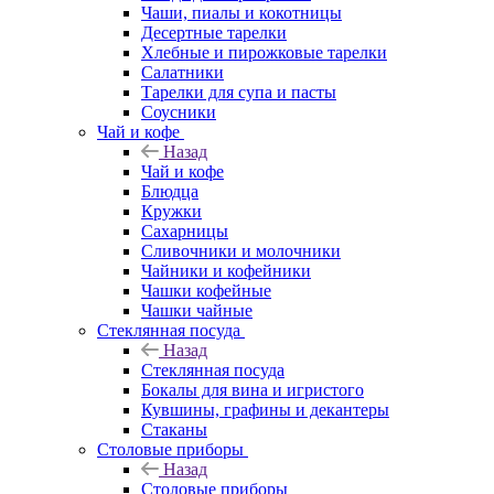
Чаши, пиалы и кокотницы
Десертные тарелки
Хлебные и пирожковые тарелки
Салатники
Тарелки для супа и пасты
Соусники
Чай и кофе
Назад
Чай и кофе
Блюдца
Кружки
Сахарницы
Сливочники и молочники
Чайники и кофейники
Чашки кофейные
Чашки чайные
Стеклянная посуда
Назад
Стеклянная посуда
Бокалы для вина и игристого
Кувшины, графины и декантеры
Стаканы
Столовые приборы
Назад
Столовые приборы