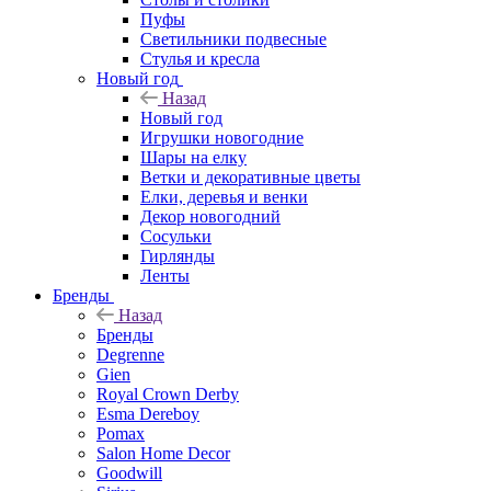
Пуфы
Светильники подвесные
Стулья и кресла
Новый год
Назад
Новый год
Игрушки новогодние
Шары на елку
Ветки и декоративные цветы
Елки, деревья и венки
Декор новогодний
Сосульки
Гирлянды
Ленты
Бренды
Назад
Бренды
Degrenne
Gien
Royal Crown Derby
Esma Dereboy
Pomax
Salon Home Decor
Goodwill