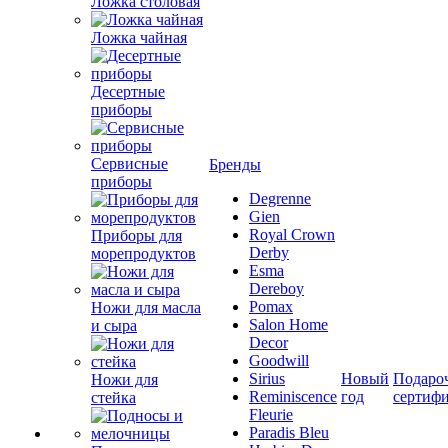
Ложка столовая
Ложка чайная
Десертные
приборы
Сервисные
Бренды
приборы
Degrenne
Gien
Royal Crown
Приборы для
Derby
морепродуктов
Esma
Dereboy
Pomax
Ножи для масла
Salon Home
и сыра
Decor
Goodwill
Sirius
Новый
Подаро
Ножи для
Reminiscence
год
сертиф
стейка
Fleurie
Paradis Bleu