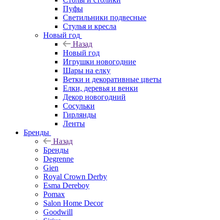
Пуфы
Светильники подвесные
Стулья и кресла
Новый год
Назад
Новый год
Игрушки новогодние
Шары на елку
Ветки и декоративные цветы
Елки, деревья и венки
Декор новогодний
Сосульки
Гирлянды
Ленты
Бренды
Назад
Бренды
Degrenne
Gien
Royal Crown Derby
Esma Dereboy
Pomax
Salon Home Decor
Goodwill