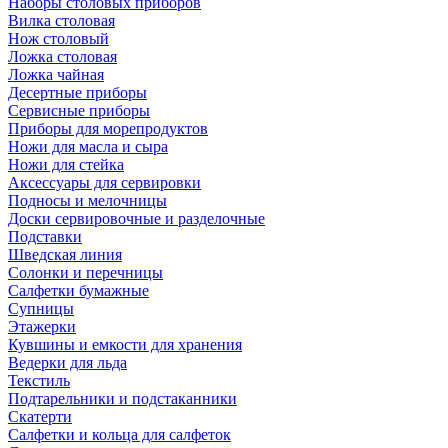
Наборы столовых приборов
Вилка столовая
Нож столовый
Ложка столовая
Ложка чайная
Десертные приборы
Сервисные приборы
Приборы для морепродуктов
Ножи для масла и сыра
Ножи для стейка
Аксессуары для сервировки
Подносы и мелочницы
Доски сервировочные и разделочные
Подставки
Шведская линия
Солонки и перечницы
Салфетки бумажные
Супницы
Этажерки
Кувшины и емкости для хранения
Ведерки для льда
Текстиль
Подтарельники и подстаканники
Скатерти
Салфетки и кольца для салфеток