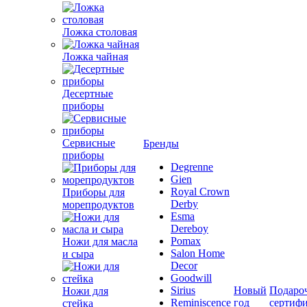
Ложка столовая
Ложка чайная
Десертные
приборы
Сервисные
Бренды
приборы
Degrenne
Gien
Royal Crown
Приборы для
Derby
морепродуктов
Esma
Dereboy
Pomax
Ножи для масла
Salon Home
и сыра
Decor
Goodwill
Sirius
Новый
Подаро
Ножи для
Reminiscence
год
сертиф
стейка