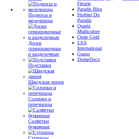
Fleurie
Paradis Bleu
Herbier Du
Подносы и
Paradis
мелочницы
Quartz
Multicolore
Onde Gold
LSA
Доски
International
сервировочные
Guaxs
и разделочные
DomeDeco
Подставки
Шведская линия
Солонки и
перечницы
Салфетки
бумажные
Супницы