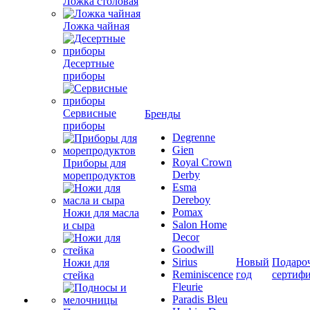
Ложка столовая
Ложка чайная
Десертные
приборы
Сервисные
Бренды
приборы
Degrenne
Gien
Royal Crown
Приборы для
Derby
морепродуктов
Esma
Dereboy
Pomax
Ножи для масла
Salon Home
и сыра
Decor
Goodwill
Sirius
Новый
Подаро
Ножи для
Reminiscence
год
сертиф
стейка
Fleurie
Paradis Bleu