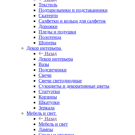
Текстиль
Подтарельники и подстаканники
Скатерти
Салфетки и кольца для салфеток
Дорожки
Пледы и подушки
Полотенца
Шоперы
Декор интерьера
Назад
Декор интерьера
Вазы
Подсвечники
Свечи
Свечи светодиодные
Сухоцветы и декоративные цветы
Статуэтки
Корзины
Шкатулки
Зеркала
Мебель и свет
Назад
Мебель и свет
Лампы
Столы и столики