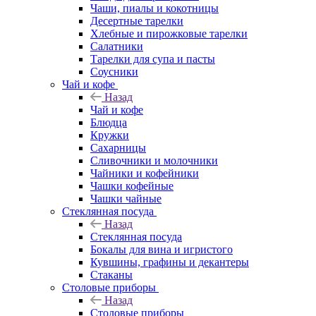
Чаши, пиалы и кокотницы
Десертные тарелки
Хлебные и пирожковые тарелки
Салатники
Тарелки для супа и пасты
Соусники
Чай и кофе
Назад
Чай и кофе
Блюдца
Кружки
Сахарницы
Сливочники и молочники
Чайники и кофейники
Чашки кофейные
Чашки чайные
Стеклянная посуда
Назад
Стеклянная посуда
Бокалы для вина и игристого
Кувшины, графины и декантеры
Стаканы
Столовые приборы
Назад
Столовые приборы