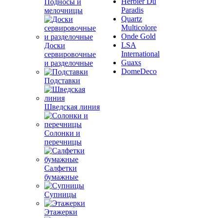
Herbier Du
Подносы и
Paradis
мелочницы
Quartz
Multicolore
Onde Gold
LSA
Доски
International
сервировочные
Guaxs
и разделочные
DomeDeco
Подставки
Шведская линия
Солонки и
перечницы
Салфетки
бумажные
Супницы
Этажерки