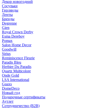
Декор новогодний
Сосульки
Гирлянды
Ленты
Бренды
Degrenne
Gien
Royal Crown Derby
Esma Dereboy
Pomax
Salon Home Decor
Goodwill
Sirius
Reminiscence Fleurie
Paradis Bleu
Herbier Du Paradis
Quartz Multicolore
Onde Gold
LSA International
Guaxs
DomeDeco
Новый год
Подарочные сертификаты
Аутлет
Сотрудничество (B2B)