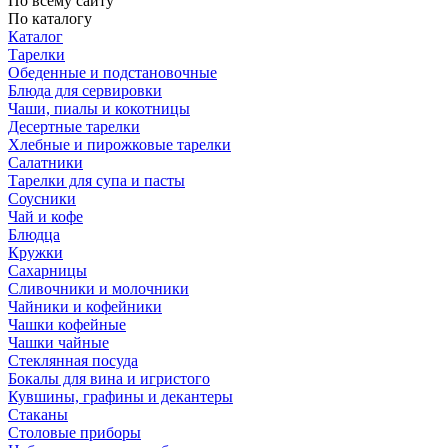
По всему сайту
По каталогу
Каталог
Тарелки
Обеденные и подстановочные
Блюда для сервировки
Чаши, пиалы и кокотницы
Десертные тарелки
Хлебные и пирожковые тарелки
Салатники
Тарелки для супа и пасты
Соусники
Чай и кофе
Блюдца
Кружки
Сахарницы
Сливочники и молочники
Чайники и кофейники
Чашки кофейные
Чашки чайные
Стеклянная посуда
Бокалы для вина и игристого
Кувшины, графины и декантеры
Стаканы
Столовые приборы