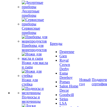
Десертные
приборы
Сервисные
приборы
Бренды
Приборы для
морепродуктов
Degrenne
Gien
Royal
Ножи для масла
Crown
и сыра
Derby
Esma
Dereboy
Новый
Подароч
Ножи для
Pomax
год
сертифи
стейка
Salon Home
Decor
Goodwill
Подносы и
Sirius
мелочницы
LSA