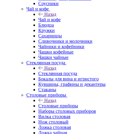
Соусники
Чай и кофе
Назад
Чай и кофе
Блюдца
Кружки
Сахарницы
Сливочники и молочники
Чайники и кофейники
Чашки кофейные
Чашки чайные
Стеклянная посуда
Назад
Стеклянная посуда
Бокалы для вина и игристого
Кувшины, графины и декантеры
Стаканы
Столовые приборы
Назад
Столовые приборы
Наборы столовых приборов
Вилка столовая
Нож столовый
Ложка столовая
Ложка чайная