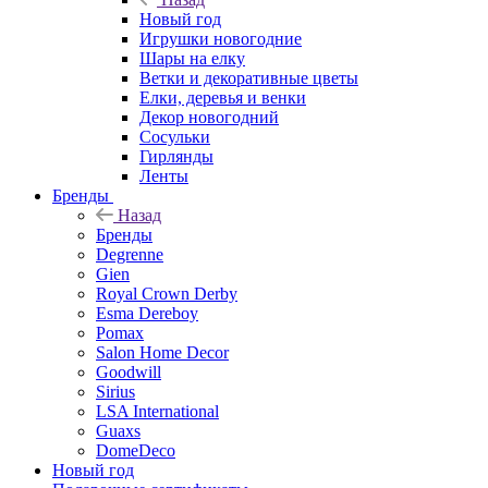
Новый год
Игрушки новогодние
Шары на елку
Ветки и декоративные цветы
Елки, деревья и венки
Декор новогодний
Сосульки
Гирлянды
Ленты
Бренды
Назад
Бренды
Degrenne
Gien
Royal Crown Derby
Esma Dereboy
Pomax
Salon Home Decor
Goodwill
Sirius
LSA International
Guaxs
DomeDeco
Новый год