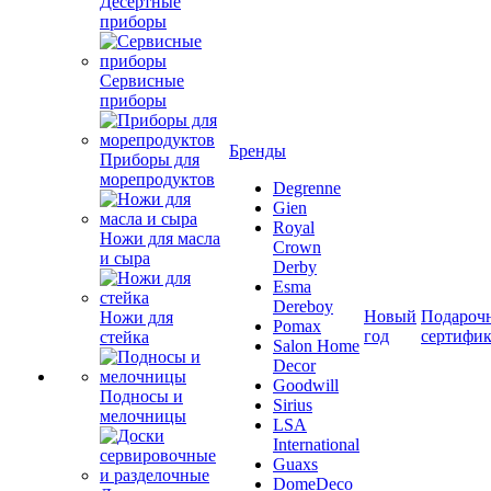
Десертные
приборы
Сервисные
приборы
Бренды
Приборы для
морепродуктов
Degrenne
Gien
Royal
Ножи для масла
Crown
и сыра
Derby
Esma
Dereboy
Новый
Подароч
Ножи для
Pomax
год
сертифи
стейка
Salon Home
Decor
Goodwill
Подносы и
Sirius
мелочницы
LSA
International
Guaxs
DomeDeco