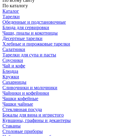
По всему сайту
По каталогу
Каталог
Тарелки
Обеденные и подстановочные
Блюда для сервировки
Чаши, пиалы и кокотницы
Десертные тарелки
Хлебные и пирожковые тарелки
Салатники
Тарелки для супа и пасты
Соусники
Чай и кофе
Блюдца
Кружки
Сахарницы
Сливочники и молочники
Чайники и кофейники
Чашки кофейные
Чашки чайные
Стеклянная посуда
Бокалы для вина и игристого
Кувшины, графины и декантеры
Стаканы
Столовые приборы