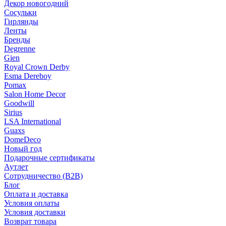
Декор новогодний
Сосульки
Гирлянды
Ленты
Бренды
Degrenne
Gien
Royal Crown Derby
Esma Dereboy
Pomax
Salon Home Decor
Goodwill
Sirius
LSA International
Guaxs
DomeDeco
Новый год
Подарочные сертификаты
Аутлет
Сотрудничество (B2B)
Блог
Оплата и доставка
Условия оплаты
Условия доставки
Возврат товара