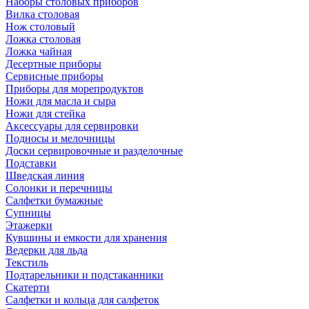
Наборы столовых приборов
Вилка столовая
Нож столовый
Ложка столовая
Ложка чайная
Десертные приборы
Сервисные приборы
Приборы для морепродуктов
Ножи для масла и сыра
Ножи для стейка
Аксессуары для сервировки
Подносы и мелочницы
Доски сервировочные и разделочные
Подставки
Шведская линия
Солонки и перечницы
Салфетки бумажные
Супницы
Этажерки
Кувшины и емкости для хранения
Ведерки для льда
Текстиль
Подтарельники и подстаканники
Скатерти
Салфетки и кольца для салфеток