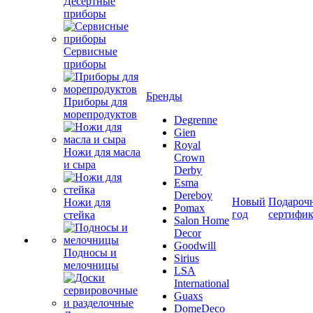
Десертные
приборы
Сервисные
приборы
Бренды
Приборы для
морепродуктов
Degrenne
Gien
Royal
Ножи для масла
Crown
и сыра
Derby
Esma
Dereboy
Новый
Подароч
Ножи для
Pomax
год
сертифи
стейка
Salon Home
Decor
Goodwill
Подносы и
Sirius
мелочницы
LSA
International
Guaxs
DomeDeco