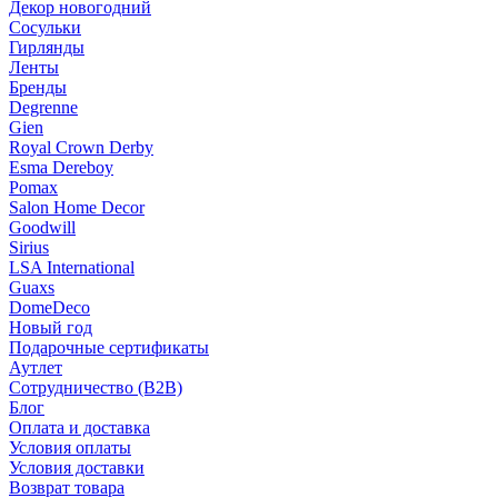
Декор новогодний
Сосульки
Гирлянды
Ленты
Бренды
Degrenne
Gien
Royal Crown Derby
Esma Dereboy
Pomax
Salon Home Decor
Goodwill
Sirius
LSA International
Guaxs
DomeDeco
Новый год
Подарочные сертификаты
Аутлет
Сотрудничество (B2B)
Блог
Оплата и доставка
Условия оплаты
Условия доставки
Возврат товара