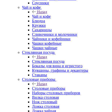
Соусники
Чай и кофе
Назад
Чай и кофе
Блюдца
Кружки
Сахарницы
Сливочники и молочники
Чайники и кофейники
Чашки кофейные
Чашки чайные
Стеклянная посуда
Назад
Стеклянная посуда
Бокалы для вина и игристого
Кувшины, графины и декантеры
Стаканы
Столовые приборы
Назад
Столовые приборы
Наборы столовых приборов
Вилка столовая
Нож столовый
Ложка столовая
Ложка чайная