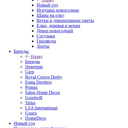
Новый год
Игрушки новогодние
Шары на елку
Ветки и декоративные цветы
Елки, деревья и венки
Декор новогодний
Сосульки
Гирлянды
Ленты
Бренды
Назад
Бренды
Degrenne
Gien
Royal Crown Derby
Esma Dereboy
Pomax
Salon Home Decor
Goodwill
Sirius
LSA International
Guaxs
DomeDeco
Новый год