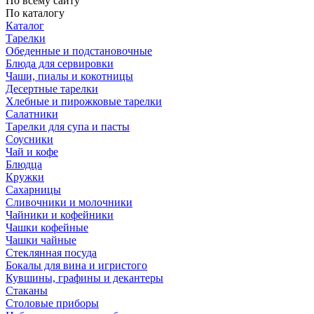
По всему сайту
По каталогу
Каталог
Тарелки
Обеденные и подстановочные
Блюда для сервировки
Чаши, пиалы и кокотницы
Десертные тарелки
Хлебные и пирожковые тарелки
Салатники
Тарелки для супа и пасты
Соусники
Чай и кофе
Блюдца
Кружки
Сахарницы
Сливочники и молочники
Чайники и кофейники
Чашки кофейные
Чашки чайные
Стеклянная посуда
Бокалы для вина и игристого
Кувшины, графины и декантеры
Стаканы
Столовые приборы