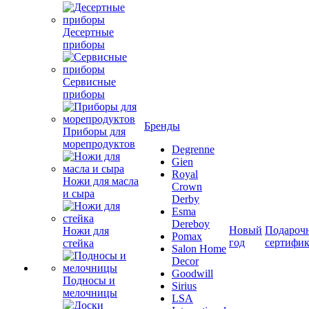
Десертные
приборы
Сервисные
приборы
Бренды
Приборы для
морепродуктов
Degrenne
Gien
Royal
Ножи для масла
Crown
и сыра
Derby
Esma
Dereboy
Новый
Подароч
Ножи для
Pomax
год
сертифи
стейка
Salon Home
Decor
Goodwill
Подносы и
Sirius
мелочницы
LSA