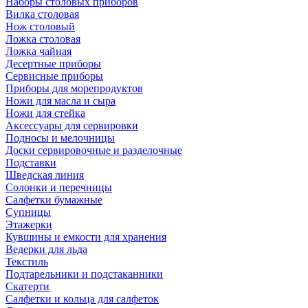
Наборы столовых приборов
Вилка столовая
Нож столовый
Ложка столовая
Ложка чайная
Десертные приборы
Сервисные приборы
Приборы для морепродуктов
Ножи для масла и сыра
Ножи для стейка
Аксессуары для сервировки
Подносы и мелочницы
Доски сервировочные и разделочные
Подставки
Шведская линия
Солонки и перечницы
Салфетки бумажные
Супницы
Этажерки
Кувшины и емкости для хранения
Ведерки для льда
Текстиль
Подтарельники и подстаканники
Скатерти
Салфетки и кольца для салфеток