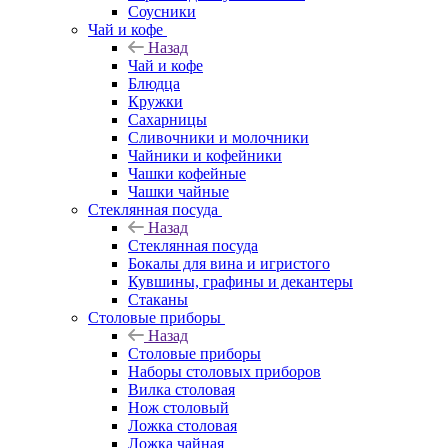
Соусники
Чай и кофе
Назад
Чай и кофе
Блюдца
Кружки
Сахарницы
Сливочники и молочники
Чайники и кофейники
Чашки кофейные
Чашки чайные
Стеклянная посуда
Назад
Стеклянная посуда
Бокалы для вина и игристого
Кувшины, графины и декантеры
Стаканы
Столовые приборы
Назад
Столовые приборы
Наборы столовых приборов
Вилка столовая
Нож столовый
Ложка столовая
Ложка чайная