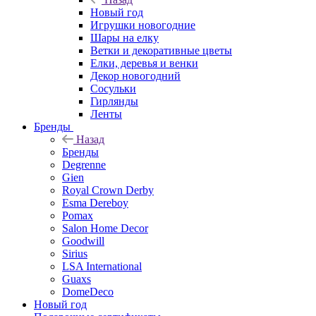
Новый год
Игрушки новогодние
Шары на елку
Ветки и декоративные цветы
Елки, деревья и венки
Декор новогодний
Сосульки
Гирлянды
Ленты
Бренды
Назад
Бренды
Degrenne
Gien
Royal Crown Derby
Esma Dereboy
Pomax
Salon Home Decor
Goodwill
Sirius
LSA International
Guaxs
DomeDeco
Новый год