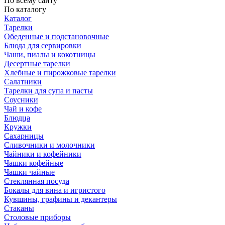
По всему сайту
По каталогу
Каталог
Тарелки
Обеденные и подстановочные
Блюда для сервировки
Чаши, пиалы и кокотницы
Десертные тарелки
Хлебные и пирожковые тарелки
Салатники
Тарелки для супа и пасты
Соусники
Чай и кофе
Блюдца
Кружки
Сахарницы
Сливочники и молочники
Чайники и кофейники
Чашки кофейные
Чашки чайные
Стеклянная посуда
Бокалы для вина и игристого
Кувшины, графины и декантеры
Стаканы
Столовые приборы