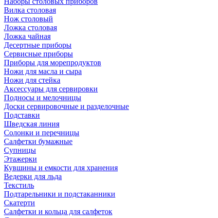
Наборы столовых приборов
Вилка столовая
Нож столовый
Ложка столовая
Ложка чайная
Десертные приборы
Сервисные приборы
Приборы для морепродуктов
Ножи для масла и сыра
Ножи для стейка
Аксессуары для сервировки
Подносы и мелочницы
Доски сервировочные и разделочные
Подставки
Шведская линия
Солонки и перечницы
Салфетки бумажные
Супницы
Этажерки
Кувшины и емкости для хранения
Ведерки для льда
Текстиль
Подтарельники и подстаканники
Скатерти
Салфетки и кольца для салфеток