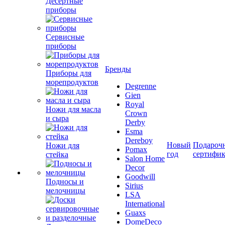
Десертные
приборы
Сервисные
приборы
Бренды
Приборы для
морепродуктов
Degrenne
Gien
Royal
Ножи для масла
Crown
и сыра
Derby
Esma
Dereboy
Новый
Подароч
Ножи для
Pomax
год
сертифи
стейка
Salon Home
Decor
Goodwill
Подносы и
Sirius
мелочницы
LSA
International
Guaxs
DomeDeco