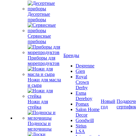
Десертные
приборы
Сервисные
приборы
Бренды
Приборы для
морепродуктов
Degrenne
Gien
Royal
Ножи для масла
Crown
и сыра
Derby
Esma
Dereboy
Новый
Подароч
Ножи для
Pomax
год
сертифи
стейка
Salon Home
Decor
Goodwill
Подносы и
Sirius
мелочницы
LSA