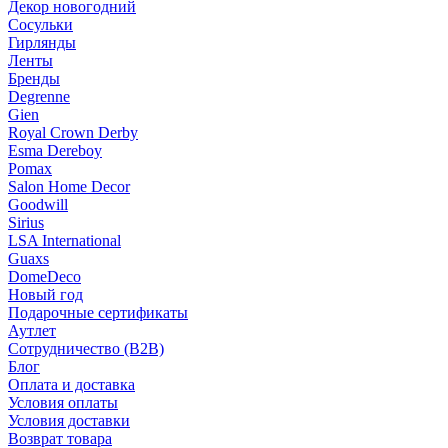
Декор новогодний
Сосульки
Гирлянды
Ленты
Бренды
Degrenne
Gien
Royal Crown Derby
Esma Dereboy
Pomax
Salon Home Decor
Goodwill
Sirius
LSA International
Guaxs
DomeDeco
Новый год
Подарочные сертификаты
Аутлет
Сотрудничество (B2B)
Блог
Оплата и доставка
Условия оплаты
Условия доставки
Возврат товара