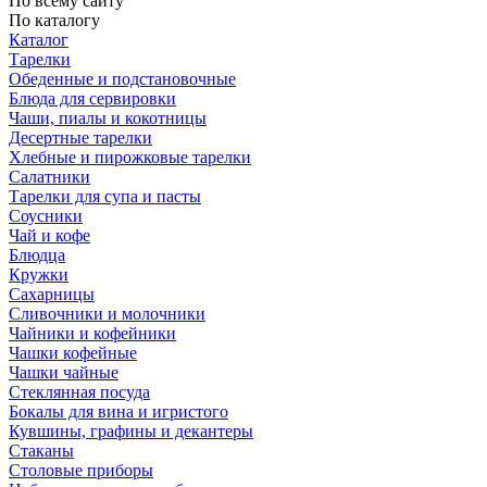
По всему сайту
По каталогу
Каталог
Тарелки
Обеденные и подстановочные
Блюда для сервировки
Чаши, пиалы и кокотницы
Десертные тарелки
Хлебные и пирожковые тарелки
Салатники
Тарелки для супа и пасты
Соусники
Чай и кофе
Блюдца
Кружки
Сахарницы
Сливочники и молочники
Чайники и кофейники
Чашки кофейные
Чашки чайные
Стеклянная посуда
Бокалы для вина и игристого
Кувшины, графины и декантеры
Стаканы
Столовые приборы