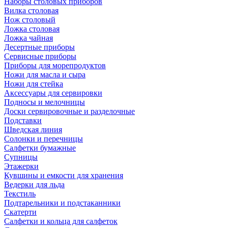
Наборы столовых приборов
Вилка столовая
Нож столовый
Ложка столовая
Ложка чайная
Десертные приборы
Сервисные приборы
Приборы для морепродуктов
Ножи для масла и сыра
Ножи для стейка
Аксессуары для сервировки
Подносы и мелочницы
Доски сервировочные и разделочные
Подставки
Шведская линия
Солонки и перечницы
Салфетки бумажные
Супницы
Этажерки
Кувшины и емкости для хранения
Ведерки для льда
Текстиль
Подтарельники и подстаканники
Скатерти
Салфетки и кольца для салфеток