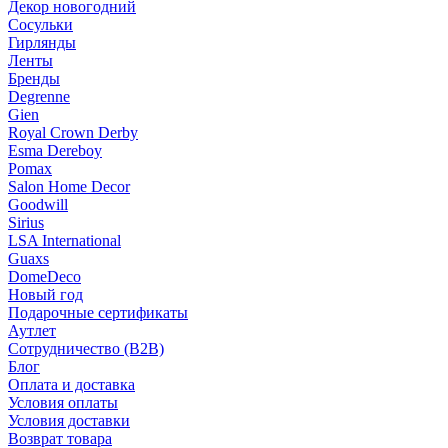
Декор новогодний
Сосульки
Гирлянды
Ленты
Бренды
Degrenne
Gien
Royal Crown Derby
Esma Dereboy
Pomax
Salon Home Decor
Goodwill
Sirius
LSA International
Guaxs
DomeDeco
Новый год
Подарочные сертификаты
Аутлет
Сотрудничество (B2B)
Блог
Оплата и доставка
Условия оплаты
Условия доставки
Возврат товара