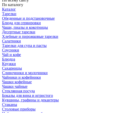
По всему сайту
По каталогу
Каталог
Тарелки
Обеденные и подстановочные
Блюда для сервировки
Чаши, пиалы и кокотницы
Десертные тарелки
Хлебные и пирожковые тарелки
Салатники
Тарелки для супа и пасты
Соусники
Чай и кофе
Блюдца
Кружки
Сахарницы
Сливочники и молочники
Чайники и кофейники
Чашки кофейные
Чашки чайные
Стеклянная посуда
Бокалы для вина и игристого
Кувшины, графины и декантеры
Стаканы
Столовые приборы