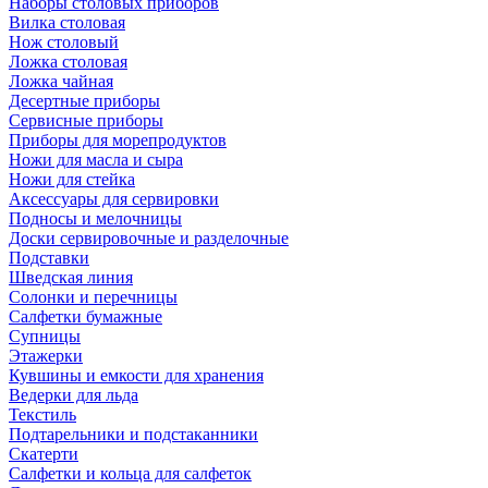
Наборы столовых приборов
Вилка столовая
Нож столовый
Ложка столовая
Ложка чайная
Десертные приборы
Сервисные приборы
Приборы для морепродуктов
Ножи для масла и сыра
Ножи для стейка
Аксессуары для сервировки
Подносы и мелочницы
Доски сервировочные и разделочные
Подставки
Шведская линия
Солонки и перечницы
Салфетки бумажные
Супницы
Этажерки
Кувшины и емкости для хранения
Ведерки для льда
Текстиль
Подтарельники и подстаканники
Скатерти
Салфетки и кольца для салфеток