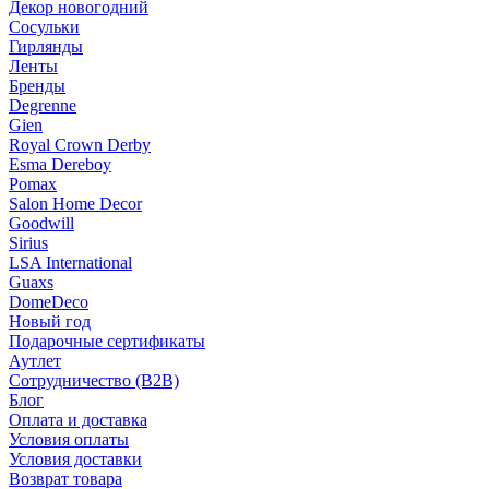
Декор новогодний
Сосульки
Гирлянды
Ленты
Бренды
Degrenne
Gien
Royal Crown Derby
Esma Dereboy
Pomax
Salon Home Decor
Goodwill
Sirius
LSA International
Guaxs
DomeDeco
Новый год
Подарочные сертификаты
Аутлет
Сотрудничество (B2B)
Блог
Оплата и доставка
Условия оплаты
Условия доставки
Возврат товара