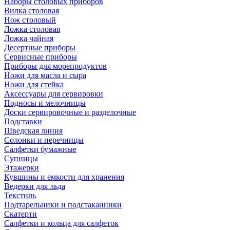
Наборы столовых приборов
Вилка столовая
Нож столовый
Ложка столовая
Ложка чайная
Десертные приборы
Сервисные приборы
Приборы для морепродуктов
Ножи для масла и сыра
Ножи для стейка
Аксессуары для сервировки
Подносы и мелочницы
Доски сервировочные и разделочные
Подставки
Шведская линия
Солонки и перечницы
Салфетки бумажные
Супницы
Этажерки
Кувшины и емкости для хранения
Ведерки для льда
Текстиль
Подтарельники и подстаканники
Скатерти
Салфетки и кольца для салфеток