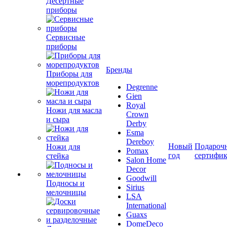
Десертные
приборы
Сервисные
приборы
Бренды
Приборы для
морепродуктов
Degrenne
Gien
Royal
Ножи для масла
Crown
и сыра
Derby
Esma
Dereboy
Новый
Подароч
Ножи для
Pomax
год
сертифи
стейка
Salon Home
Decor
Goodwill
Подносы и
Sirius
мелочницы
LSA
International
Guaxs
DomeDeco