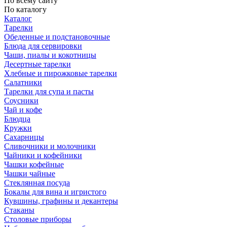
По всему сайту
По каталогу
Каталог
Тарелки
Обеденные и подстановочные
Блюда для сервировки
Чаши, пиалы и кокотницы
Десертные тарелки
Хлебные и пирожковые тарелки
Салатники
Тарелки для супа и пасты
Соусники
Чай и кофе
Блюдца
Кружки
Сахарницы
Сливочники и молочники
Чайники и кофейники
Чашки кофейные
Чашки чайные
Стеклянная посуда
Бокалы для вина и игристого
Кувшины, графины и декантеры
Стаканы
Столовые приборы