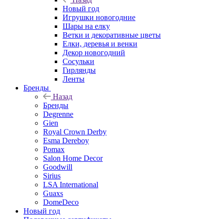
Новый год
Игрушки новогодние
Шары на елку
Ветки и декоративные цветы
Елки, деревья и венки
Декор новогодний
Сосульки
Гирлянды
Ленты
Бренды
Назад
Бренды
Degrenne
Gien
Royal Crown Derby
Esma Dereboy
Pomax
Salon Home Decor
Goodwill
Sirius
LSA International
Guaxs
DomeDeco
Новый год