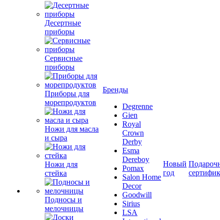
Десертные
приборы
Сервисные
приборы
Бренды
Приборы для
морепродуктов
Degrenne
Gien
Royal
Ножи для масла
Crown
и сыра
Derby
Esma
Dereboy
Новый
Подароч
Ножи для
Pomax
год
сертифи
стейка
Salon Home
Decor
Goodwill
Подносы и
Sirius
мелочницы
LSA