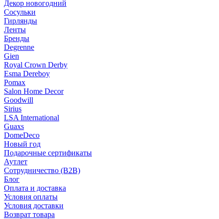
Декор новогодний
Сосульки
Гирлянды
Ленты
Бренды
Degrenne
Gien
Royal Crown Derby
Esma Dereboy
Pomax
Salon Home Decor
Goodwill
Sirius
LSA International
Guaxs
DomeDeco
Новый год
Подарочные сертификаты
Аутлет
Сотрудничество (B2B)
Блог
Оплата и доставка
Условия оплаты
Условия доставки
Возврат товара