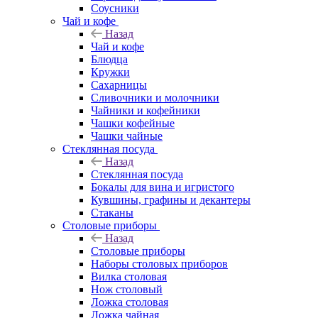
Соусники
Чай и кофе
Назад
Чай и кофе
Блюдца
Кружки
Сахарницы
Сливочники и молочники
Чайники и кофейники
Чашки кофейные
Чашки чайные
Стеклянная посуда
Назад
Стеклянная посуда
Бокалы для вина и игристого
Кувшины, графины и декантеры
Стаканы
Столовые приборы
Назад
Столовые приборы
Наборы столовых приборов
Вилка столовая
Нож столовый
Ложка столовая
Ложка чайная