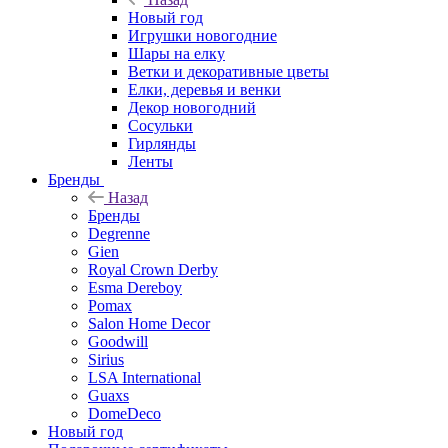
Новый год
Игрушки новогодние
Шары на елку
Ветки и декоративные цветы
Елки, деревья и венки
Декор новогодний
Сосульки
Гирлянды
Ленты
Бренды
Назад
Бренды
Degrenne
Gien
Royal Crown Derby
Esma Dereboy
Pomax
Salon Home Decor
Goodwill
Sirius
LSA International
Guaxs
DomeDeco
Новый год