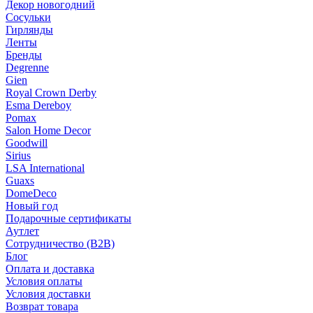
Декор новогодний
Сосульки
Гирлянды
Ленты
Бренды
Degrenne
Gien
Royal Crown Derby
Esma Dereboy
Pomax
Salon Home Decor
Goodwill
Sirius
LSA International
Guaxs
DomeDeco
Новый год
Подарочные сертификаты
Аутлет
Сотрудничество (B2B)
Блог
Оплата и доставка
Условия оплаты
Условия доставки
Возврат товара