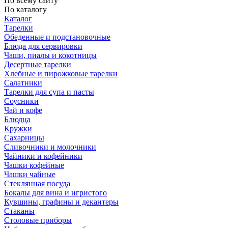
По всему сайту
По каталогу
Каталог
Тарелки
Обеденные и подстановочные
Блюда для сервировки
Чаши, пиалы и кокотницы
Десертные тарелки
Хлебные и пирожковые тарелки
Салатники
Тарелки для супа и пасты
Соусники
Чай и кофе
Блюдца
Кружки
Сахарницы
Сливочники и молочники
Чайники и кофейники
Чашки кофейные
Чашки чайные
Стеклянная посуда
Бокалы для вина и игристого
Кувшины, графины и декантеры
Стаканы
Столовые приборы