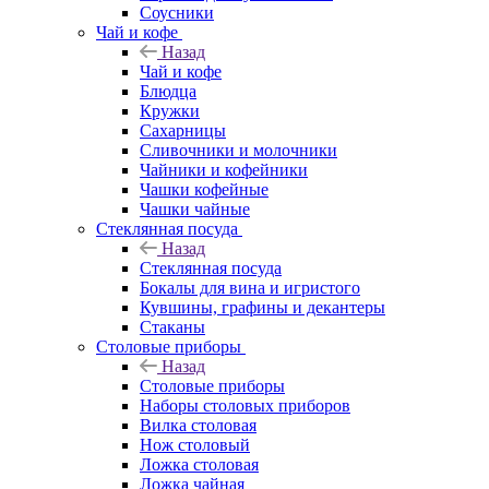
Соусники
Чай и кофе
Назад
Чай и кофе
Блюдца
Кружки
Сахарницы
Сливочники и молочники
Чайники и кофейники
Чашки кофейные
Чашки чайные
Стеклянная посуда
Назад
Стеклянная посуда
Бокалы для вина и игристого
Кувшины, графины и декантеры
Стаканы
Столовые приборы
Назад
Столовые приборы
Наборы столовых приборов
Вилка столовая
Нож столовый
Ложка столовая
Ложка чайная