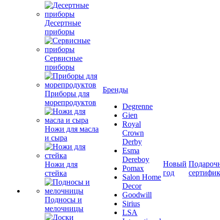
Десертные
приборы
Сервисные
приборы
Бренды
Приборы для
морепродуктов
Degrenne
Gien
Royal
Ножи для масла
Crown
и сыра
Derby
Esma
Dereboy
Новый
Подароч
Ножи для
Pomax
год
сертифи
стейка
Salon Home
Decor
Goodwill
Подносы и
Sirius
мелочницы
LSA