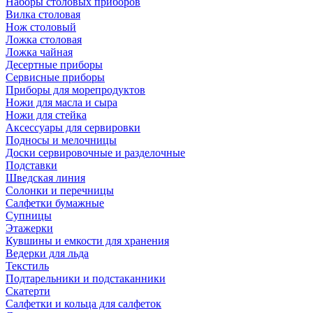
Наборы столовых приборов
Вилка столовая
Нож столовый
Ложка столовая
Ложка чайная
Десертные приборы
Сервисные приборы
Приборы для морепродуктов
Ножи для масла и сыра
Ножи для стейка
Аксессуары для сервировки
Подносы и мелочницы
Доски сервировочные и разделочные
Подставки
Шведская линия
Солонки и перечницы
Салфетки бумажные
Супницы
Этажерки
Кувшины и емкости для хранения
Ведерки для льда
Текстиль
Подтарельники и подстаканники
Скатерти
Салфетки и кольца для салфеток