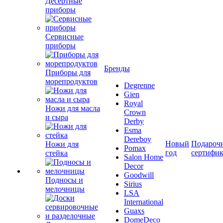
Десертные
приборы
Сервисные
приборы
Бренды
Приборы для
морепродуктов
Degrenne
Gien
Royal
Ножи для масла
Crown
и сыра
Derby
Esma
Dereboy
Новый
Подароч
Ножи для
Pomax
год
сертифи
стейка
Salon Home
Decor
Goodwill
Подносы и
Sirius
мелочницы
LSA
International
Guaxs
DomeDeco