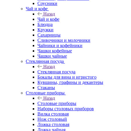
Соусники
Чай и кофе
Назад
Чай и кофе
Блюдца
Кружки
Сахарницы
Сливочники и молочники
Чайники и кофейники
Чашки кофейные
Чашки чайные
Стеклянная посуда
Назад
Стеклянная посуда
Бокалы для вина и игристого
Кувшины, графины и декантеры
Стаканы
Столовые приборы
Назад
Столовые приборы
Наборы столовых приборов
Вилка столовая
Нож столовый
Ложка столовая
Ложка чайная