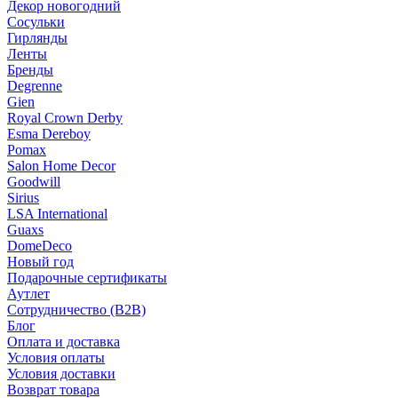
Декор новогодний
Сосульки
Гирлянды
Ленты
Бренды
Degrenne
Gien
Royal Crown Derby
Esma Dereboy
Pomax
Salon Home Decor
Goodwill
Sirius
LSA International
Guaxs
DomeDeco
Новый год
Подарочные сертификаты
Аутлет
Сотрудничество (B2B)
Блог
Оплата и доставка
Условия оплаты
Условия доставки
Возврат товара