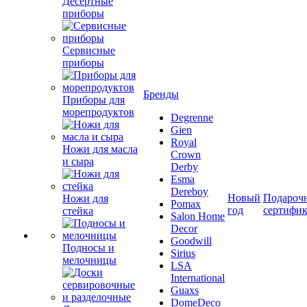
Десертные
приборы
Сервисные
приборы
Бренды
Приборы для
морепродуктов
Degrenne
Gien
Royal
Ножи для масла
Crown
и сыра
Derby
Esma
Dereboy
Новый
Подароч
Ножи для
Pomax
год
сертифи
стейка
Salon Home
Decor
Goodwill
Подносы и
Sirius
мелочницы
LSA
International
Guaxs
DomeDeco