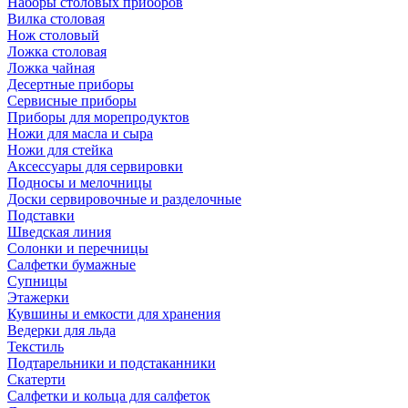
Наборы столовых приборов
Вилка столовая
Нож столовый
Ложка столовая
Ложка чайная
Десертные приборы
Сервисные приборы
Приборы для морепродуктов
Ножи для масла и сыра
Ножи для стейка
Аксессуары для сервировки
Подносы и мелочницы
Доски сервировочные и разделочные
Подставки
Шведская линия
Солонки и перечницы
Салфетки бумажные
Супницы
Этажерки
Кувшины и емкости для хранения
Ведерки для льда
Текстиль
Подтарельники и подстаканники
Скатерти
Салфетки и кольца для салфеток