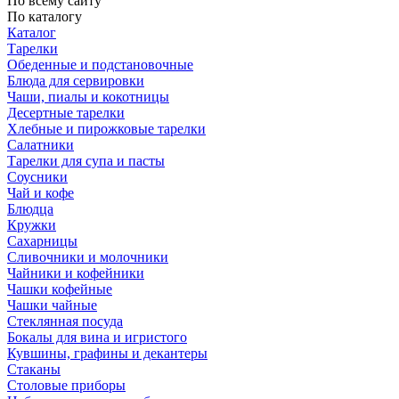
По всему сайту
По каталогу
Каталог
Тарелки
Обеденные и подстановочные
Блюда для сервировки
Чаши, пиалы и кокотницы
Десертные тарелки
Хлебные и пирожковые тарелки
Салатники
Тарелки для супа и пасты
Соусники
Чай и кофе
Блюдца
Кружки
Сахарницы
Сливочники и молочники
Чайники и кофейники
Чашки кофейные
Чашки чайные
Стеклянная посуда
Бокалы для вина и игристого
Кувшины, графины и декантеры
Стаканы
Столовые приборы