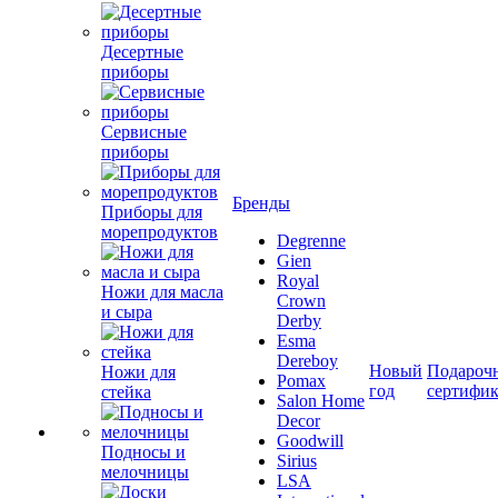
Десертные
приборы
Сервисные
приборы
Бренды
Приборы для
морепродуктов
Degrenne
Gien
Royal
Ножи для масла
Crown
и сыра
Derby
Esma
Dereboy
Новый
Подароч
Ножи для
Pomax
год
сертифи
стейка
Salon Home
Decor
Goodwill
Подносы и
Sirius
мелочницы
LSA