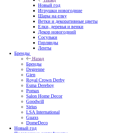
Новый год
Игрушки новогодние
Шары на елку
Ветки и декоративные цветы
Елки, деревья и венки
Декор новогодний
Сосульки
Гирлянды
Ленты
Бренды
Назад
Бренды
Degrenne
Gien
Royal Crown Derby
Esma Dereboy
Pomax
Salon Home Decor
Goodwill
Sirius
LSA International
Guaxs
DomeDeco
Новый год