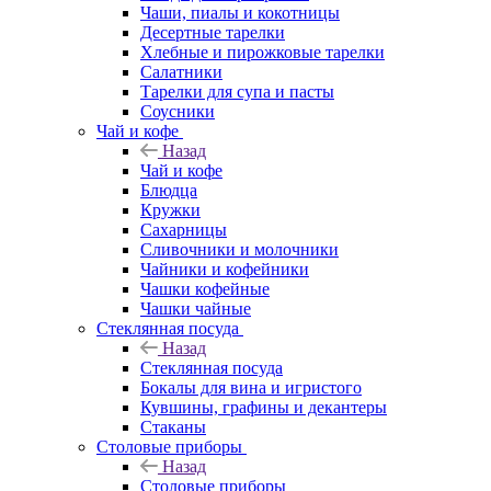
Чаши, пиалы и кокотницы
Десертные тарелки
Хлебные и пирожковые тарелки
Салатники
Тарелки для супа и пасты
Соусники
Чай и кофе
Назад
Чай и кофе
Блюдца
Кружки
Сахарницы
Сливочники и молочники
Чайники и кофейники
Чашки кофейные
Чашки чайные
Стеклянная посуда
Назад
Стеклянная посуда
Бокалы для вина и игристого
Кувшины, графины и декантеры
Стаканы
Столовые приборы
Назад
Столовые приборы