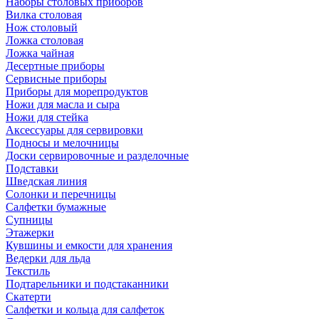
Наборы столовых приборов
Вилка столовая
Нож столовый
Ложка столовая
Ложка чайная
Десертные приборы
Сервисные приборы
Приборы для морепродуктов
Ножи для масла и сыра
Ножи для стейка
Аксессуары для сервировки
Подносы и мелочницы
Доски сервировочные и разделочные
Подставки
Шведская линия
Солонки и перечницы
Салфетки бумажные
Супницы
Этажерки
Кувшины и емкости для хранения
Ведерки для льда
Текстиль
Подтарельники и подстаканники
Скатерти
Салфетки и кольца для салфеток