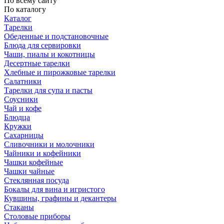
По всему сайту
По каталогу
Каталог
Тарелки
Обеденные и подстановочные
Блюда для сервировки
Чаши, пиалы и кокотницы
Десертные тарелки
Хлебные и пирожковые тарелки
Салатники
Тарелки для супа и пасты
Соусники
Чай и кофе
Блюдца
Кружки
Сахарницы
Сливочники и молочники
Чайники и кофейники
Чашки кофейные
Чашки чайные
Стеклянная посуда
Бокалы для вина и игристого
Кувшины, графины и декантеры
Стаканы
Столовые приборы