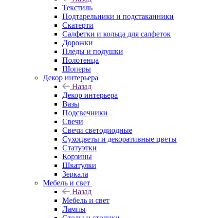
Текстиль
Подтарельники и подстаканники
Скатерти
Салфетки и кольца для салфеток
Дорожки
Пледы и подушки
Полотенца
Шоперы
Декор интерьера
Назад
Декор интерьера
Вазы
Подсвечники
Свечи
Свечи светодиодные
Сухоцветы и декоративные цветы
Статуэтки
Корзины
Шкатулки
Зеркала
Мебель и свет
Назад
Мебель и свет
Лампы
Столы и столики