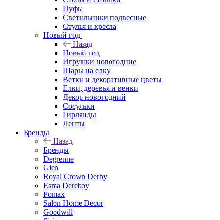
Пуфы
Светильники подвесные
Стулья и кресла
Новый год
Назад
Новый год
Игрушки новогодние
Шары на елку
Ветки и декоративные цветы
Елки, деревья и венки
Декор новогодний
Сосульки
Гирлянды
Ленты
Бренды
Назад
Бренды
Degrenne
Gien
Royal Crown Derby
Esma Dereboy
Pomax
Salon Home Decor
Goodwill