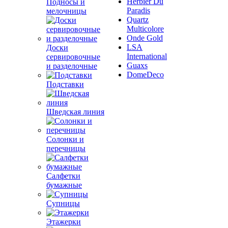
Herbier Du
Подносы и
Paradis
мелочницы
Quartz
Multicolore
Onde Gold
LSA
Доски
International
сервировочные
Guaxs
и разделочные
DomeDeco
Подставки
Шведская линия
Солонки и
перечницы
Салфетки
бумажные
Супницы
Этажерки