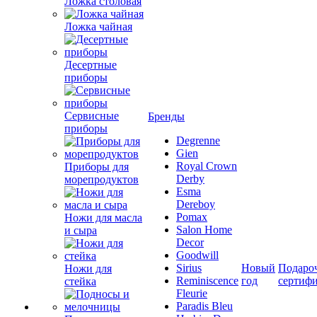
Ложка столовая
Ложка чайная
Десертные
приборы
Сервисные
Бренды
приборы
Degrenne
Gien
Royal Crown
Приборы для
Derby
морепродуктов
Esma
Dereboy
Pomax
Ножи для масла
Salon Home
и сыра
Decor
Goodwill
Sirius
Новый
Подаро
Ножи для
Reminiscence
год
сертиф
стейка
Fleurie
Paradis Bleu