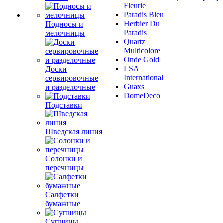
Fleurie
Paradis Bleu
Herbier Du
Подносы и
Paradis
мелочницы
Quartz
Multicolore
Onde Gold
LSA
Доски
International
сервировочные
Guaxs
и разделочные
DomeDeco
Подставки
Шведская линия
Солонки и
перечницы
Салфетки
бумажные
Супницы