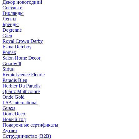
Декор новогодний
Сосульки
Гирлянды
Ленты
Бренды
Degrenne
Gien
Royal Crown Derby
Esma Dereboy
Pomax
Salon Home Decor
Goodwill
Sirius
Reminiscence Fleurie
Paradis Bleu
Herbier Du Paradis
Quartz Multicolore
Onde Gold
LSA International
Guaxs
DomeDeco
Новый год
Подарочные сертификаты
Аутлет
Сотрудничество (B2B)