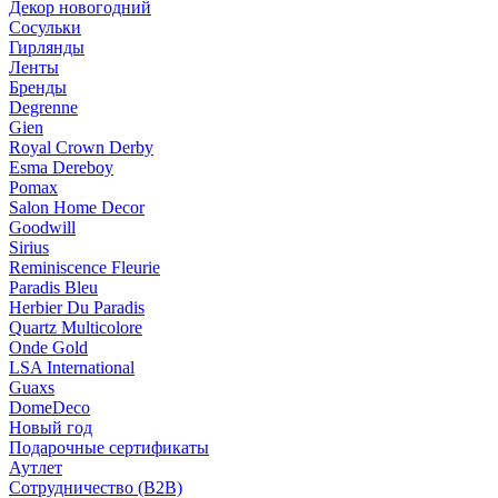
Декор новогодний
Сосульки
Гирлянды
Ленты
Бренды
Degrenne
Gien
Royal Crown Derby
Esma Dereboy
Pomax
Salon Home Decor
Goodwill
Sirius
Reminiscence Fleurie
Paradis Bleu
Herbier Du Paradis
Quartz Multicolore
Onde Gold
LSA International
Guaxs
DomeDeco
Новый год
Подарочные сертификаты
Аутлет
Сотрудничество (B2B)