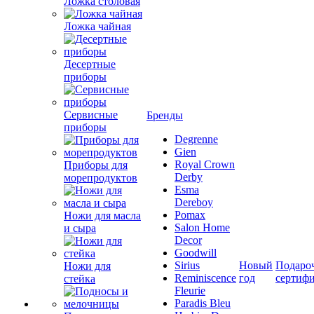
Ложка столовая
Ложка чайная
Десертные
приборы
Сервисные
Бренды
приборы
Degrenne
Gien
Royal Crown
Приборы для
Derby
морепродуктов
Esma
Dereboy
Pomax
Ножи для масла
Salon Home
и сыра
Decor
Goodwill
Sirius
Новый
Подаро
Ножи для
Reminiscence
год
сертиф
стейка
Fleurie
Paradis Bleu