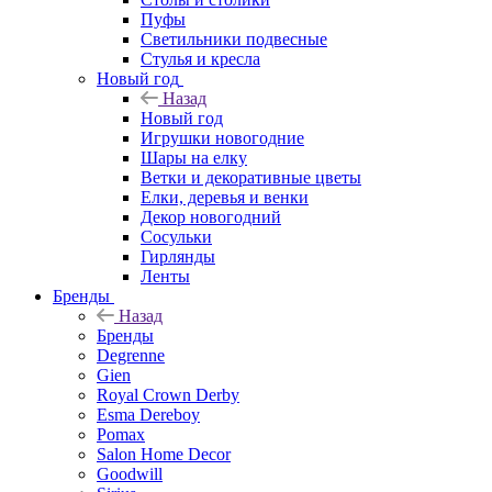
Пуфы
Светильники подвесные
Стулья и кресла
Новый год
Назад
Новый год
Игрушки новогодние
Шары на елку
Ветки и декоративные цветы
Елки, деревья и венки
Декор новогодний
Сосульки
Гирлянды
Ленты
Бренды
Назад
Бренды
Degrenne
Gien
Royal Crown Derby
Esma Dereboy
Pomax
Salon Home Decor
Goodwill