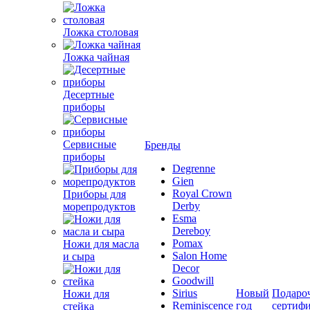
Ложка столовая
Ложка чайная
Десертные
приборы
Сервисные
Бренды
приборы
Degrenne
Gien
Royal Crown
Приборы для
Derby
морепродуктов
Esma
Dereboy
Pomax
Ножи для масла
Salon Home
и сыра
Decor
Goodwill
Sirius
Новый
Подаро
Ножи для
Reminiscence
год
сертиф
стейка