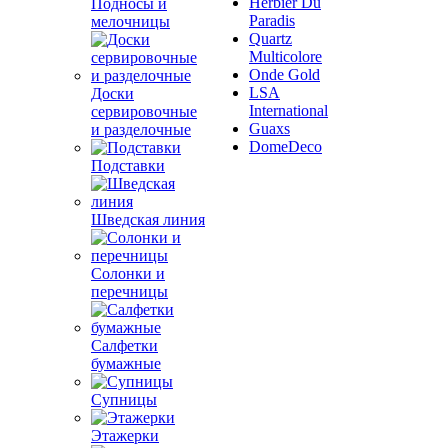
Herbier Du
Подносы и
Paradis
мелочницы
Quartz
Multicolore
Onde Gold
LSA
Доски
International
сервировочные
Guaxs
и разделочные
DomeDeco
Подставки
Шведская линия
Солонки и
перечницы
Салфетки
бумажные
Супницы
Этажерки