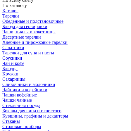
По всему сайту
По каталогу
Каталог
Тарелки
Обеденные и подстановочные
Блюда для сервировки
Чаши, пиалы и кокотницы
Десертные тарелки
Хлебные и пирожковые тарелки
Салатники
Тарелки для супа и пасты
Соусники
Чай и кофе
Блюдца
Кружки
Сахарницы
Сливочники и молочники
Чайники и кофейники
Чашки кофейные
Чашки чайные
Стеклянная посуда
Бокалы для вина и игристого
Кувшины, графины и декантеры
Стаканы
Столовые приборы