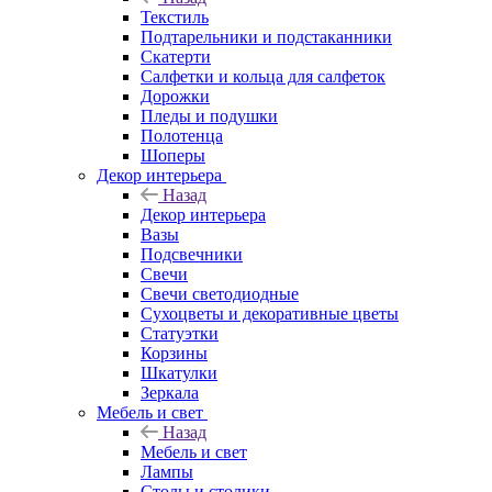
Текстиль
Подтарельники и подстаканники
Скатерти
Салфетки и кольца для салфеток
Дорожки
Пледы и подушки
Полотенца
Шоперы
Декор интерьера
Назад
Декор интерьера
Вазы
Подсвечники
Свечи
Свечи светодиодные
Сухоцветы и декоративные цветы
Статуэтки
Корзины
Шкатулки
Зеркала
Мебель и свет
Назад
Мебель и свет
Лампы
Столы и столики