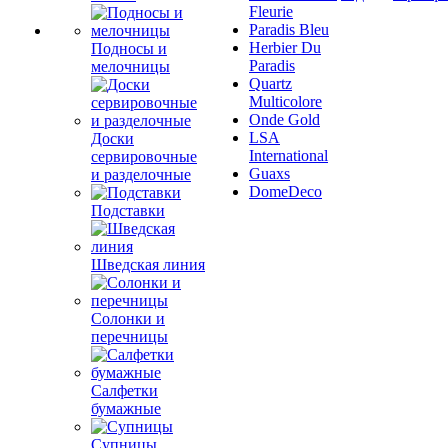
Fleurie
Paradis Bleu
Herbier Du
Подносы и
Paradis
мелочницы
Quartz
Multicolore
Onde Gold
LSA
Доски
International
сервировочные
Guaxs
и разделочные
DomeDeco
Подставки
Шведская линия
Солонки и
перечницы
Салфетки
бумажные
Супницы