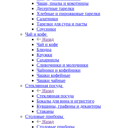
Чаши, пиалы и кокотницы
Десертные тарелки
Хлебные и пирожковые тарелки
Салатники
Тарелки для супа и пасты
Соусники
Чай и кофе
Назад
Чай и кофе
Блюдца
Кружки
Сахарницы
Сливочники и молочники
Чайники и кофейники
Чашки кофейные
Чашки чайные
Стеклянная посуда
Назад
Стеклянная посуда
Бокалы для вина и игристого
Кувшины, графины и декантеры
Стаканы
Столовые приборы
Назад
Столовые приборы