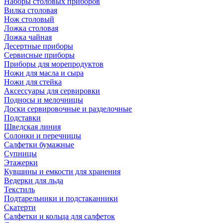
Наборы столовых приборов
Вилка столовая
Нож столовый
Ложка столовая
Ложка чайная
Десертные приборы
Сервисные приборы
Приборы для морепродуктов
Ножи для масла и сыра
Ножи для стейка
Аксессуары для сервировки
Подносы и мелочницы
Доски сервировочные и разделочные
Подставки
Шведская линия
Солонки и перечницы
Салфетки бумажные
Супницы
Этажерки
Кувшины и емкости для хранения
Ведерки для льда
Текстиль
Подтарельники и подстаканники
Скатерти
Салфетки и кольца для салфеток