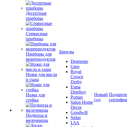
Десертные
приборы
Сервисные
приборы
Бренды
Приборы для
морепродуктов
Degrenne
Gien
Royal
Ножи для масла
Crown
и сыра
Derby
Esma
Dereboy
Новый
Подароч
Ножи для
Pomax
год
сертифи
стейка
Salon Home
Decor
Goodwill
Подносы и
Sirius
мелочницы
LSA