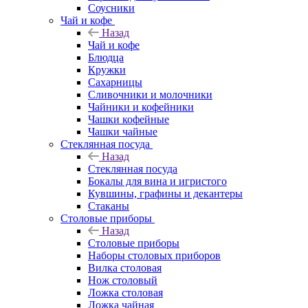
Соусники
Чай и кофе
Назад
Чай и кофе
Блюдца
Кружки
Сахарницы
Сливочники и молочники
Чайники и кофейники
Чашки кофейные
Чашки чайные
Стеклянная посуда
Назад
Стеклянная посуда
Бокалы для вина и игристого
Кувшины, графины и декантеры
Стаканы
Столовые приборы
Назад
Столовые приборы
Наборы столовых приборов
Вилка столовая
Нож столовый
Ложка столовая
Ложка чайная