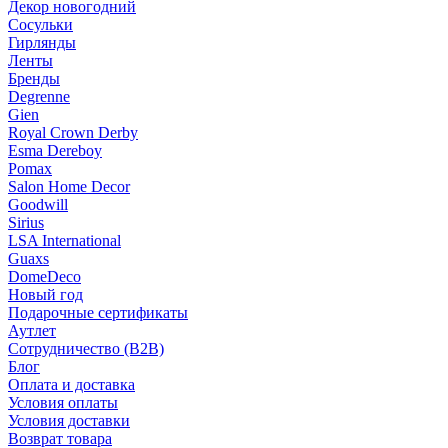
Декор новогодний
Сосульки
Гирлянды
Ленты
Бренды
Degrenne
Gien
Royal Crown Derby
Esma Dereboy
Pomax
Salon Home Decor
Goodwill
Sirius
LSA International
Guaxs
DomeDeco
Новый год
Подарочные сертификаты
Аутлет
Сотрудничество (B2B)
Блог
Оплата и доставка
Условия оплаты
Условия доставки
Возврат товара