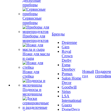
Десертные
приборы
Сервисные
приборы
Бренды
Приборы для
морепродуктов
Degrenne
Gien
Royal
Ножи для масла
Crown
и сыра
Derby
Esma
Dereboy
Новый
Подароч
Ножи для
Pomax
год
сертифи
стейка
Salon Home
Decor
Goodwill
Подносы и
Sirius
мелочницы
LSA
International
Guaxs
DomeDeco