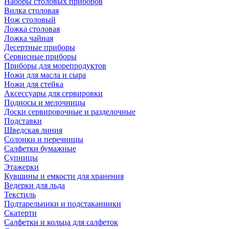
Наборы столовых приборов
Вилка столовая
Нож столовый
Ложка столовая
Ложка чайная
Десертные приборы
Сервисные приборы
Приборы для морепродуктов
Ножи для масла и сыра
Ножи для стейка
Аксессуары для сервировки
Подносы и мелочницы
Доски сервировочные и разделочные
Подставки
Шведская линия
Солонки и перечницы
Салфетки бумажные
Супницы
Этажерки
Кувшины и емкости для хранения
Ведерки для льда
Текстиль
Подтарельники и подстаканники
Скатерти
Салфетки и кольца для салфеток