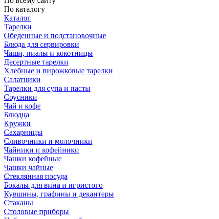
По всему сайту
По каталогу
Каталог
Тарелки
Обеденные и подстановочные
Блюда для сервировки
Чаши, пиалы и кокотницы
Десертные тарелки
Хлебные и пирожковые тарелки
Салатники
Тарелки для супа и пасты
Соусники
Чай и кофе
Блюдца
Кружки
Сахарницы
Сливочники и молочники
Чайники и кофейники
Чашки кофейные
Чашки чайные
Стеклянная посуда
Бокалы для вина и игристого
Кувшины, графины и декантеры
Стаканы
Столовые приборы