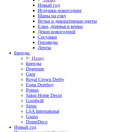
Новый год
Игрушки новогодние
Шары на елку
Ветки и декоративные цветы
Елки, деревья и венки
Декор новогодний
Сосульки
Гирлянды
Ленты
Бренды
Назад
Бренды
Degrenne
Gien
Royal Crown Derby
Esma Dereboy
Pomax
Salon Home Decor
Goodwill
Sirius
LSA International
Guaxs
DomeDeco
Новый год