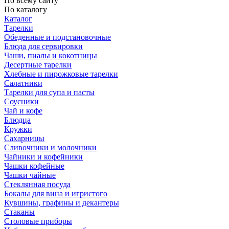
По всему сайту
По каталогу
Каталог
Тарелки
Обеденные и подстановочные
Блюда для сервировки
Чаши, пиалы и кокотницы
Десертные тарелки
Хлебные и пирожковые тарелки
Салатники
Тарелки для супа и пасты
Соусники
Чай и кофе
Блюдца
Кружки
Сахарницы
Сливочники и молочники
Чайники и кофейники
Чашки кофейные
Чашки чайные
Стеклянная посуда
Бокалы для вина и игристого
Кувшины, графины и декантеры
Стаканы
Столовые приборы