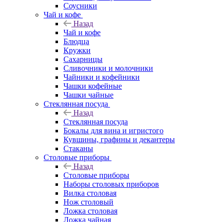
Соусники
Чай и кофе
Назад
Чай и кофе
Блюдца
Кружки
Сахарницы
Сливочники и молочники
Чайники и кофейники
Чашки кофейные
Чашки чайные
Стеклянная посуда
Назад
Стеклянная посуда
Бокалы для вина и игристого
Кувшины, графины и декантеры
Стаканы
Столовые приборы
Назад
Столовые приборы
Наборы столовых приборов
Вилка столовая
Нож столовый
Ложка столовая
Ложка чайная