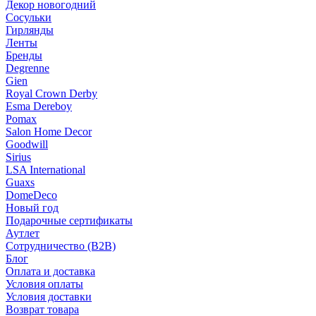
Декор новогодний
Сосульки
Гирлянды
Ленты
Бренды
Degrenne
Gien
Royal Crown Derby
Esma Dereboy
Pomax
Salon Home Decor
Goodwill
Sirius
LSA International
Guaxs
DomeDeco
Новый год
Подарочные сертификаты
Аутлет
Сотрудничество (B2B)
Блог
Оплата и доставка
Условия оплаты
Условия доставки
Возврат товара