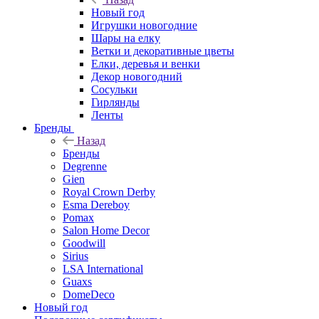
Новый год
Игрушки новогодние
Шары на елку
Ветки и декоративные цветы
Елки, деревья и венки
Декор новогодний
Сосульки
Гирлянды
Ленты
Бренды
Назад
Бренды
Degrenne
Gien
Royal Crown Derby
Esma Dereboy
Pomax
Salon Home Decor
Goodwill
Sirius
LSA International
Guaxs
DomeDeco
Новый год