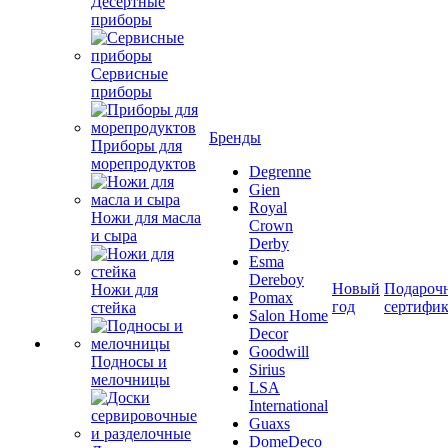
Десертные
приборы
Сервисные
приборы
Бренды
Приборы для
морепродуктов
Degrenne
Gien
Royal
Ножи для масла
Crown
и сыра
Derby
Esma
Dereboy
Новый
Подароч
Ножи для
Pomax
год
сертифи
стейка
Salon Home
Decor
Goodwill
Подносы и
Sirius
мелочницы
LSA
International
Guaxs
DomeDeco