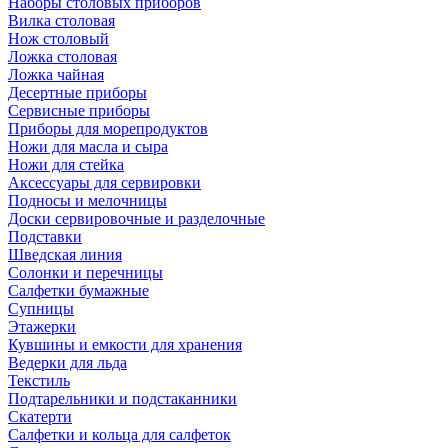
Наборы столовых приборов
Вилка столовая
Нож столовый
Ложка столовая
Ложка чайная
Десертные приборы
Сервисные приборы
Приборы для морепродуктов
Ножи для масла и сыра
Ножи для стейка
Аксессуары для сервировки
Подносы и мелочницы
Доски сервировочные и разделочные
Подставки
Шведская линия
Солонки и перечницы
Салфетки бумажные
Супницы
Этажерки
Кувшины и емкости для хранения
Ведерки для льда
Текстиль
Подтарельники и подстаканники
Скатерти
Салфетки и кольца для салфеток