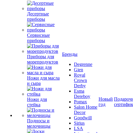
Десертные
приборы
Сервисные
приборы
Бренды
Приборы для
морепродуктов
Degrenne
Gien
Royal
Ножи для масла
Crown
и сыра
Derby
Esma
Dereboy
Новый
Подароч
Ножи для
Pomax
год
сертифи
стейка
Salon Home
Decor
Goodwill
Подносы и
Sirius
мелочницы
LSA