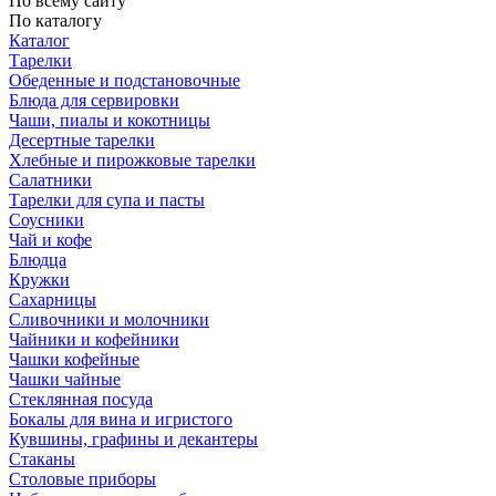
По всему сайту
По каталогу
Каталог
Тарелки
Обеденные и подстановочные
Блюда для сервировки
Чаши, пиалы и кокотницы
Десертные тарелки
Хлебные и пирожковые тарелки
Салатники
Тарелки для супа и пасты
Соусники
Чай и кофе
Блюдца
Кружки
Сахарницы
Сливочники и молочники
Чайники и кофейники
Чашки кофейные
Чашки чайные
Стеклянная посуда
Бокалы для вина и игристого
Кувшины, графины и декантеры
Стаканы
Столовые приборы