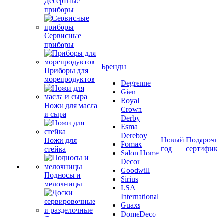
Десертные
приборы
Сервисные
приборы
Бренды
Приборы для
морепродуктов
Degrenne
Gien
Royal
Ножи для масла
Crown
и сыра
Derby
Esma
Dereboy
Новый
Подароч
Ножи для
Pomax
год
сертифи
стейка
Salon Home
Decor
Goodwill
Подносы и
Sirius
мелочницы
LSA
International
Guaxs
DomeDeco