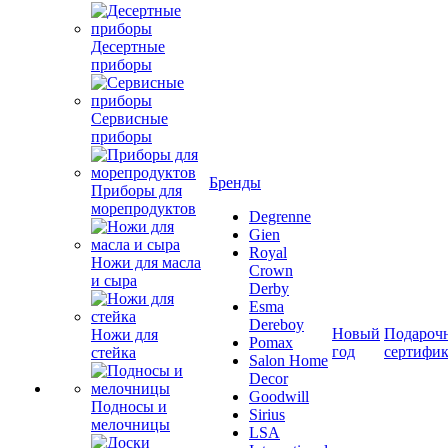
Десертные
приборы
Сервисные
приборы
Бренды
Приборы для
морепродуктов
Degrenne
Gien
Royal
Ножи для масла
Crown
и сыра
Derby
Esma
Dereboy
Новый
Подароч
Ножи для
Pomax
год
сертифи
стейка
Salon Home
Decor
Goodwill
Подносы и
Sirius
мелочницы
LSA