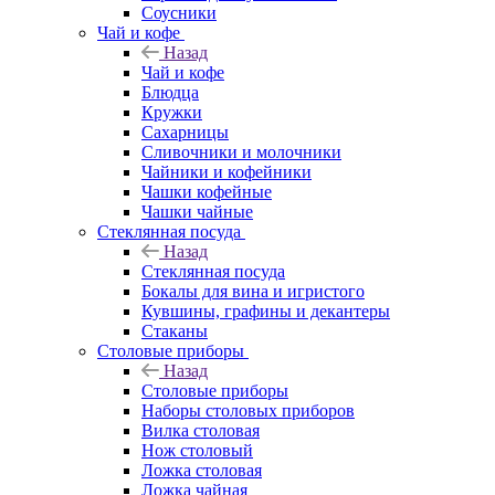
Соусники
Чай и кофе
Назад
Чай и кофе
Блюдца
Кружки
Сахарницы
Сливочники и молочники
Чайники и кофейники
Чашки кофейные
Чашки чайные
Стеклянная посуда
Назад
Стеклянная посуда
Бокалы для вина и игристого
Кувшины, графины и декантеры
Стаканы
Столовые приборы
Назад
Столовые приборы
Наборы столовых приборов
Вилка столовая
Нож столовый
Ложка столовая
Ложка чайная