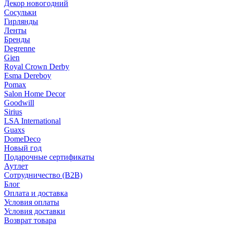
Декор новогодний
Сосульки
Гирлянды
Ленты
Бренды
Degrenne
Gien
Royal Crown Derby
Esma Dereboy
Pomax
Salon Home Decor
Goodwill
Sirius
LSA International
Guaxs
DomeDeco
Новый год
Подарочные сертификаты
Аутлет
Сотрудничество (B2B)
Блог
Оплата и доставка
Условия оплаты
Условия доставки
Возврат товара