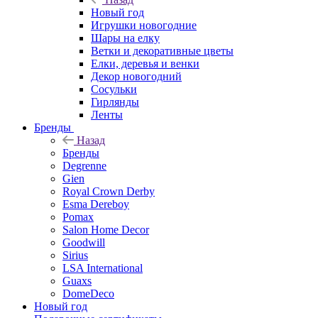
Новый год
Игрушки новогодние
Шары на елку
Ветки и декоративные цветы
Елки, деревья и венки
Декор новогодний
Сосульки
Гирлянды
Ленты
Бренды
Назад
Бренды
Degrenne
Gien
Royal Crown Derby
Esma Dereboy
Pomax
Salon Home Decor
Goodwill
Sirius
LSA International
Guaxs
DomeDeco
Новый год