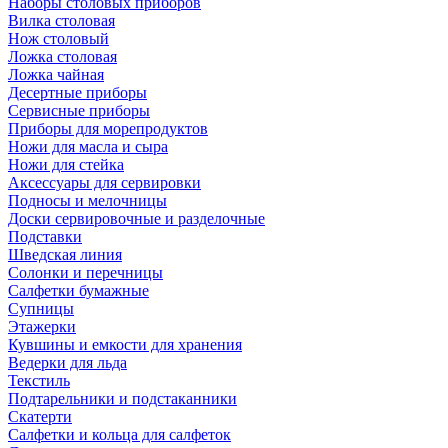
Наборы столовых приборов
Вилка столовая
Нож столовый
Ложка столовая
Ложка чайная
Десертные приборы
Сервисные приборы
Приборы для морепродуктов
Ножи для масла и сыра
Ножи для стейка
Аксессуары для сервировки
Подносы и мелочницы
Доски сервировочные и разделочные
Подставки
Шведская линия
Солонки и перечницы
Салфетки бумажные
Супницы
Этажерки
Кувшины и емкости для хранения
Ведерки для льда
Текстиль
Подтарельники и подстаканники
Скатерти
Салфетки и кольца для салфеток