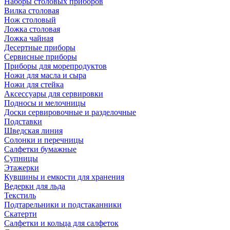
Наборы столовых приборов
Вилка столовая
Нож столовый
Ложка столовая
Ложка чайная
Десертные приборы
Сервисные приборы
Приборы для морепродуктов
Ножи для масла и сыра
Ножи для стейка
Аксессуары для сервировки
Подносы и мелочницы
Доски сервировочные и разделочные
Подставки
Шведская линия
Солонки и перечницы
Салфетки бумажные
Супницы
Этажерки
Кувшины и емкости для хранения
Ведерки для льда
Текстиль
Подтарельники и подстаканники
Скатерти
Салфетки и кольца для салфеток