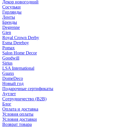
Декор новогодний
Сосульки
Гирлянды
Ленты
Бренды
Degrenne
Gien
Royal Crown Derby
Esma Dereboy
Pomax
Salon Home Decor
Goodwill
Sirius
LSA International
Guaxs
DomeDeco
Новый год
Подарочные сертификаты
Аутлет
Сотрудничество (B2B)
Блог
Оплата и доставка
Условия оплаты
Условия доставки
Возврат товара