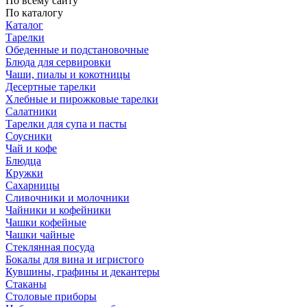
По всему сайту
По каталогу
Каталог
Тарелки
Обеденные и подстановочные
Блюда для сервировки
Чаши, пиалы и кокотницы
Десертные тарелки
Хлебные и пирожковые тарелки
Салатники
Тарелки для супа и пасты
Соусники
Чай и кофе
Блюдца
Кружки
Сахарницы
Сливочники и молочники
Чайники и кофейники
Чашки кофейные
Чашки чайные
Стеклянная посуда
Бокалы для вина и игристого
Кувшины, графины и декантеры
Стаканы
Столовые приборы