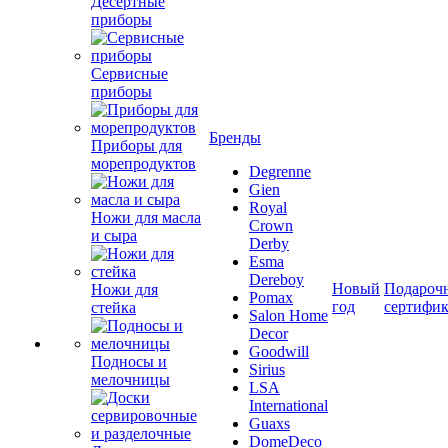
Десертные
приборы
Сервисные
приборы
Бренды
Приборы для
морепродуктов
Degrenne
Gien
Royal
Ножи для масла
Crown
и сыра
Derby
Esma
Dereboy
Новый
Подароч
Ножи для
Pomax
год
сертифи
стейка
Salon Home
Decor
Goodwill
Подносы и
Sirius
мелочницы
LSA
International
Guaxs
DomeDeco