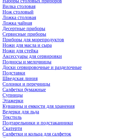
Наборы столовых приборов
Вилка столовая
Нож столовый
Ложка столовая
Ложка чайная
Десертные приборы
Сервисные приборы
Приборы для морепродуктов
Ножи для масла и сыра
Ножи для стейка
Аксессуары для сервировки
Подносы и мелочницы
Доски сервировочные и разделочные
Подставки
Шведская линия
Солонки и перечницы
Салфетки бумажные
Супницы
Этажерки
Кувшины и емкости для хранения
Ведерки для льда
Текстиль
Подтарельники и подстаканники
Скатерти
Салфетки и кольца для салфеток