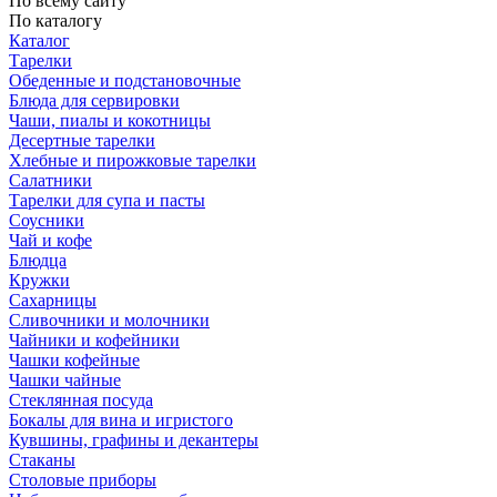
По всему сайту
По каталогу
Каталог
Тарелки
Обеденные и подстановочные
Блюда для сервировки
Чаши, пиалы и кокотницы
Десертные тарелки
Хлебные и пирожковые тарелки
Салатники
Тарелки для супа и пасты
Соусники
Чай и кофе
Блюдца
Кружки
Сахарницы
Сливочники и молочники
Чайники и кофейники
Чашки кофейные
Чашки чайные
Стеклянная посуда
Бокалы для вина и игристого
Кувшины, графины и декантеры
Стаканы
Столовые приборы