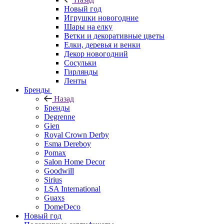
Новый год
Игрушки новогодние
Шары на елку
Ветки и декоративные цветы
Елки, деревья и венки
Декор новогодний
Сосульки
Гирлянды
Ленты
Бренды
Назад
Бренды
Degrenne
Gien
Royal Crown Derby
Esma Dereboy
Pomax
Salon Home Decor
Goodwill
Sirius
LSA International
Guaxs
DomeDeco
Новый год