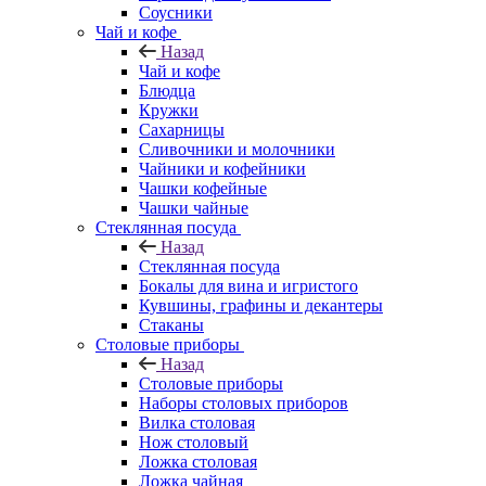
Соусники
Чай и кофе
Назад
Чай и кофе
Блюдца
Кружки
Сахарницы
Сливочники и молочники
Чайники и кофейники
Чашки кофейные
Чашки чайные
Стеклянная посуда
Назад
Стеклянная посуда
Бокалы для вина и игристого
Кувшины, графины и декантеры
Стаканы
Столовые приборы
Назад
Столовые приборы
Наборы столовых приборов
Вилка столовая
Нож столовый
Ложка столовая
Ложка чайная