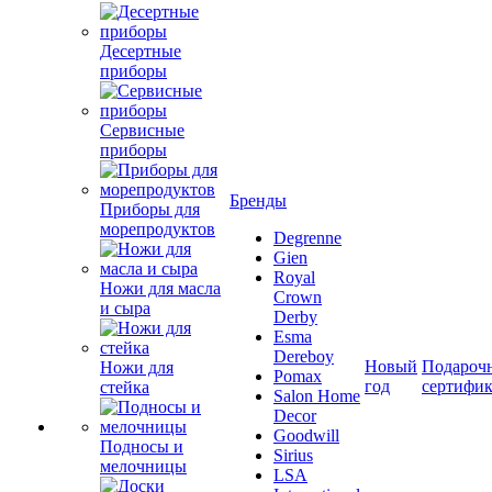
Десертные
приборы
Сервисные
приборы
Бренды
Приборы для
морепродуктов
Degrenne
Gien
Royal
Ножи для масла
Crown
и сыра
Derby
Esma
Dereboy
Новый
Подароч
Ножи для
Pomax
год
сертифи
стейка
Salon Home
Decor
Goodwill
Подносы и
Sirius
мелочницы
LSA