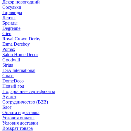
Декор новогодний
Сосульки
Гирлянды
Ленты
Бренды
Degrenne
Gien
Royal Crown Derby
Esma Dereboy
Pomax
Salon Home Decor
Goodwill
Sirius
LSA International
Guaxs
DomeDeco
Новый год
Подарочные сертификаты
Аутлет
Сотрудничество (B2B)
Блог
Оплата и доставка
Условия оплаты
Условия доставки
Возврат товара