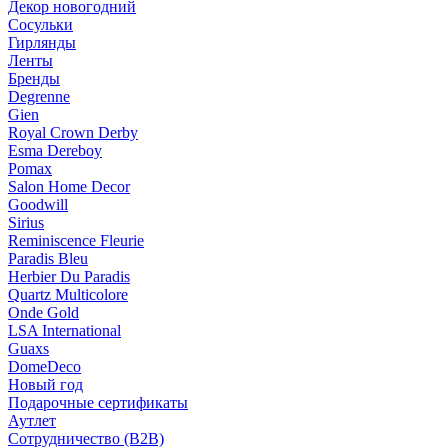
Декор новогодний
Сосульки
Гирлянды
Ленты
Бренды
Degrenne
Gien
Royal Crown Derby
Esma Dereboy
Pomax
Salon Home Decor
Goodwill
Sirius
Reminiscence Fleurie
Paradis Bleu
Herbier Du Paradis
Quartz Multicolore
Onde Gold
LSA International
Guaxs
DomeDeco
Новый год
Подарочные сертификаты
Аутлет
Сотрудничество (B2B)