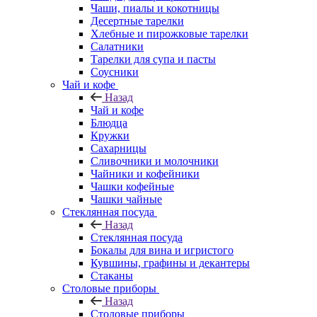
Чаши, пиалы и кокотницы
Десертные тарелки
Хлебные и пирожковые тарелки
Салатники
Тарелки для супа и пасты
Соусники
Чай и кофе
Назад
Чай и кофе
Блюдца
Кружки
Сахарницы
Сливочники и молочники
Чайники и кофейники
Чашки кофейные
Чашки чайные
Стеклянная посуда
Назад
Стеклянная посуда
Бокалы для вина и игристого
Кувшины, графины и декантеры
Стаканы
Столовые приборы
Назад
Столовые приборы