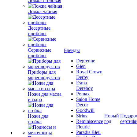
Ложка столовая
Ложка чайная
Десертные
приборы
Сервисные
Бренды
приборы
Degrenne
Gien
Royal Crown
Приборы для
Derby
морепродуктов
Esma
Dereboy
Pomax
Ножи для масла
Salon Home
и сыра
Decor
Goodwill
Sirius
Новый
Подаро
Ножи для
Reminiscence
год
сертиф
стейка
Fleurie
Paradis Bleu