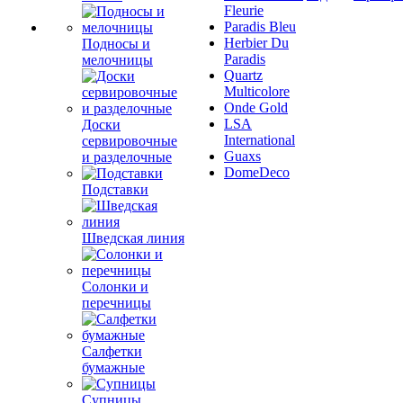
Fleurie
Paradis Bleu
Herbier Du
Подносы и
Paradis
мелочницы
Quartz
Multicolore
Onde Gold
LSA
Доски
International
сервировочные
Guaxs
и разделочные
DomeDeco
Подставки
Шведская линия
Солонки и
перечницы
Салфетки
бумажные
Супницы