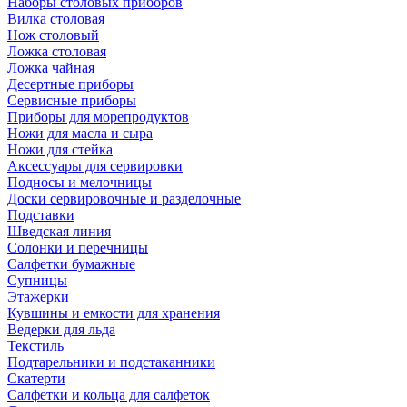
Наборы столовых приборов
Вилка столовая
Нож столовый
Ложка столовая
Ложка чайная
Десертные приборы
Сервисные приборы
Приборы для морепродуктов
Ножи для масла и сыра
Ножи для стейка
Аксессуары для сервировки
Подносы и мелочницы
Доски сервировочные и разделочные
Подставки
Шведская линия
Солонки и перечницы
Салфетки бумажные
Супницы
Этажерки
Кувшины и емкости для хранения
Ведерки для льда
Текстиль
Подтарельники и подстаканники
Скатерти
Салфетки и кольца для салфеток