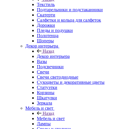
Текстиль
Подтарельники и подстаканники
Скатерти
Салфетки и кольца для салфеток
Дорожки
Пледы и подушки
Полотенца
Шоперы
Декор интерьера
Назад
Декор интерьера
Вазы
Подсвечники
Свечи
Свечи светодиодные
Сухоцветы и декоративные цветы
Статуэтки
Корзины
Шкатулки
Зеркала
Мебель и свет
Назад
Мебель и свет
Лампы
Столы и столики