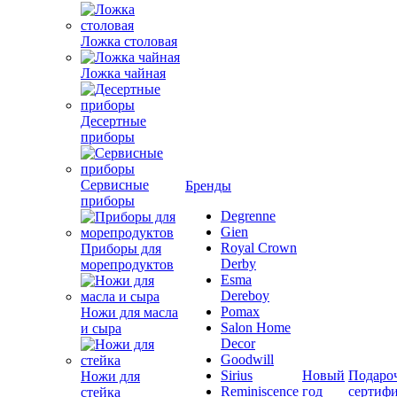
Ложка столовая
Ложка чайная
Десертные
приборы
Сервисные
Бренды
приборы
Degrenne
Gien
Royal Crown
Приборы для
Derby
морепродуктов
Esma
Dereboy
Pomax
Ножи для масла
Salon Home
и сыра
Decor
Goodwill
Sirius
Новый
Подаро
Ножи для
Reminiscence
год
сертиф
стейка