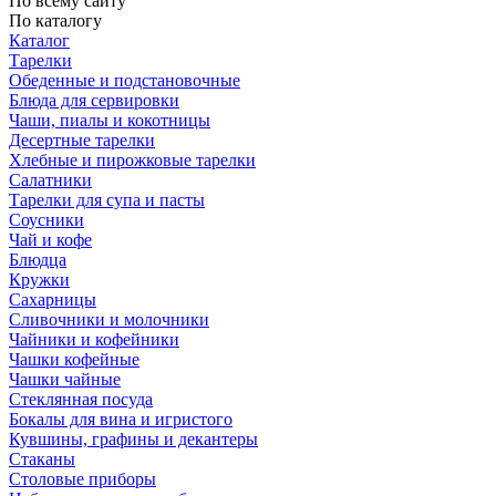
По всему сайту
По каталогу
Каталог
Тарелки
Обеденные и подстановочные
Блюда для сервировки
Чаши, пиалы и кокотницы
Десертные тарелки
Хлебные и пирожковые тарелки
Салатники
Тарелки для супа и пасты
Соусники
Чай и кофе
Блюдца
Кружки
Сахарницы
Сливочники и молочники
Чайники и кофейники
Чашки кофейные
Чашки чайные
Стеклянная посуда
Бокалы для вина и игристого
Кувшины, графины и декантеры
Стаканы
Столовые приборы