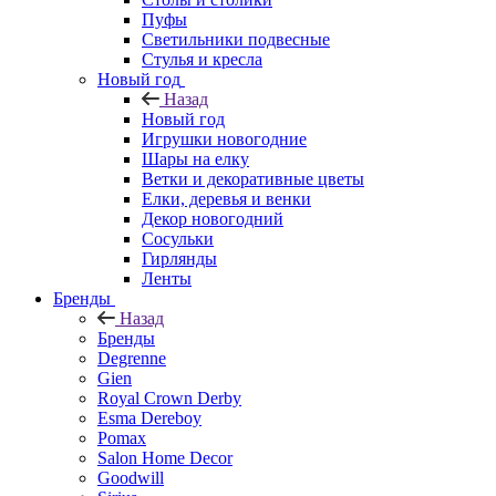
Пуфы
Светильники подвесные
Стулья и кресла
Новый год
Назад
Новый год
Игрушки новогодние
Шары на елку
Ветки и декоративные цветы
Елки, деревья и венки
Декор новогодний
Сосульки
Гирлянды
Ленты
Бренды
Назад
Бренды
Degrenne
Gien
Royal Crown Derby
Esma Dereboy
Pomax
Salon Home Decor
Goodwill