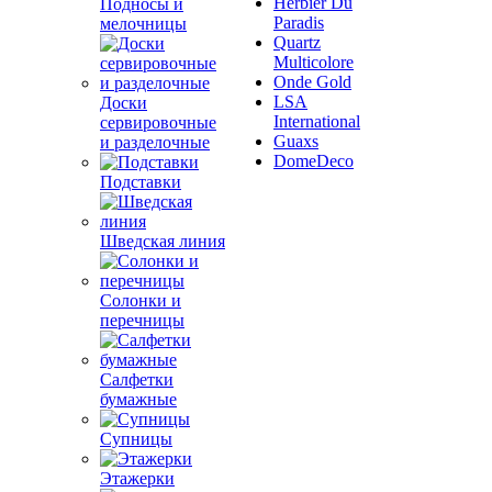
Herbier Du
Подносы и
Paradis
мелочницы
Quartz
Multicolore
Onde Gold
LSA
Доски
International
сервировочные
Guaxs
и разделочные
DomeDeco
Подставки
Шведская линия
Солонки и
перечницы
Салфетки
бумажные
Супницы
Этажерки