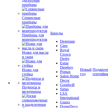
Десертные
приборы
Сервисные
приборы
Бренды
Приборы для
морепродуктов
Degrenne
Gien
Royal
Ножи для масла
Crown
и сыра
Derby
Esma
Dereboy
Новый
Подароч
Ножи для
Pomax
год
сертифи
стейка
Salon Home
Decor
Goodwill
Подносы и
Sirius
мелочницы
LSA
International
Guaxs
DomeDeco