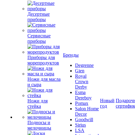
Десертные
приборы
Сервисные
приборы
Бренды
Приборы для
морепродуктов
Degrenne
Gien
Royal
Ножи для масла
Crown
и сыра
Derby
Esma
Dereboy
Новый
Подароч
Ножи для
Pomax
год
сертифи
стейка
Salon Home
Decor
Goodwill
Подносы и
Sirius
мелочницы
LSA