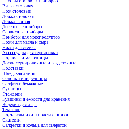
Наборы столовых приборов
Вилка столовая
Нож столовый
Ложка столовая
Ложка чайная
Десертные приборы
Сервисные приборы
Приборы для морепродуктов
Ножи для масла и сыра
Ножи для стейка
Аксессуары для сервировки
Подносы и мелочницы
Доски сервировочные и разделочные
Подставки
Шведская линия
Солонки и перечницы
Салфетки бумажные
Супницы
Этажерки
Кувшины и емкости для хранения
Ведерки для льда
Текстиль
Подтарельники и подстаканники
Скатерти
Салфетки и кольца для салфеток