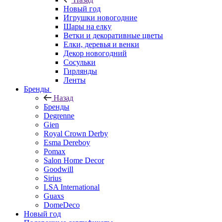
Новый год
Игрушки новогодние
Шары на елку
Ветки и декоративные цветы
Елки, деревья и венки
Декор новогодний
Сосульки
Гирлянды
Ленты
Бренды
Назад
Бренды
Degrenne
Gien
Royal Crown Derby
Esma Dereboy
Pomax
Salon Home Decor
Goodwill
Sirius
LSA International
Guaxs
DomeDeco
Новый год