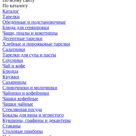
По всему сайту
По каталогу
Каталог
Тарелки
Обеденные и подстановочные
Блюда для сервировки
Чаши, пиалы и кокотницы
Десертные тарелки
Хлебные и пирожковые тарелки
Салатники
Тарелки для супа и пасты
Соусники
Чай и кофе
Блюдца
Кружки
Сахарницы
Сливочники и молочники
Чайники и кофейники
Чашки кофейные
Чашки чайные
Стеклянная посуда
Бокалы для вина и игристого
Кувшины, графины и декантеры
Стаканы
Столовые приборы