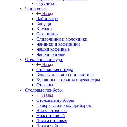
Соусники
Чай и кофе
Назад
Чай и кофе
Блюдца
Кружки
Сахарницы
Сливочники и молочники
Чайники и кофейники
Чашки кофейные
Чашки чайные
Стеклянная посуда
Назад
Стеклянная посуда
Бокалы для вина и игристого
Кувшины, графины и декантеры
Стаканы
Столовые приборы
Назад
Столовые приборы
Наборы столовых приборов
Вилка столовая
Нож столовый
Ложка столовая
Ложка чайная