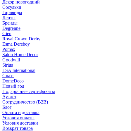
Декор новогодний
Сосульки
Гирлянды
Ленты
Бренды
Degrenne
Gien
Royal Crown Derby
Esma Dereboy
Pomax
Salon Home Decor
Goodwill
Sirius
LSA International
Guaxs
DomeDeco
Новый год
Подарочные сертификаты
Аутлет
Сотрудничество (B2B)
Блог
Оплата и доставка
Условия оплаты
Условия доставки
Возврат товара