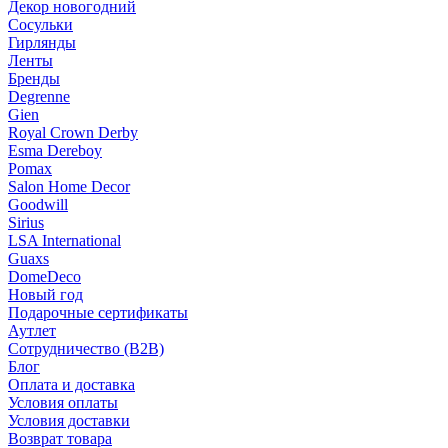
Декор новогодний
Сосульки
Гирлянды
Ленты
Бренды
Degrenne
Gien
Royal Crown Derby
Esma Dereboy
Pomax
Salon Home Decor
Goodwill
Sirius
LSA International
Guaxs
DomeDeco
Новый год
Подарочные сертификаты
Аутлет
Сотрудничество (B2B)
Блог
Оплата и доставка
Условия оплаты
Условия доставки
Возврат товара