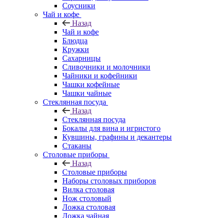
Соусники
Чай и кофе
Назад
Чай и кофе
Блюдца
Кружки
Сахарницы
Сливочники и молочники
Чайники и кофейники
Чашки кофейные
Чашки чайные
Стеклянная посуда
Назад
Стеклянная посуда
Бокалы для вина и игристого
Кувшины, графины и декантеры
Стаканы
Столовые приборы
Назад
Столовые приборы
Наборы столовых приборов
Вилка столовая
Нож столовый
Ложка столовая
Ложка чайная