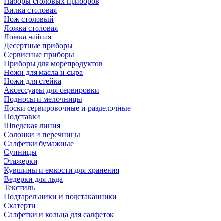
Наборы столовых приборов
Вилка столовая
Нож столовый
Ложка столовая
Ложка чайная
Десертные приборы
Сервисные приборы
Приборы для морепродуктов
Ножи для масла и сыра
Ножи для стейка
Аксессуары для сервировки
Подносы и мелочницы
Доски сервировочные и разделочные
Подставки
Шведская линия
Солонки и перечницы
Салфетки бумажные
Супницы
Этажерки
Кувшины и емкости для хранения
Ведерки для льда
Текстиль
Подтарельники и подстаканники
Скатерти
Салфетки и кольца для салфеток