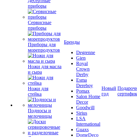
Десертные
приборы
Сервисные
приборы
Бренды
Приборы для
морепродуктов
Degrenne
Gien
Royal
Ножи для масла
Crown
и сыра
Derby
Esma
Dereboy
Новый
Подароч
Ножи для
Pomax
год
сертифи
стейка
Salon Home
Decor
Goodwill
Подносы и
Sirius
мелочницы
LSA
International
Guaxs
DomeDeco