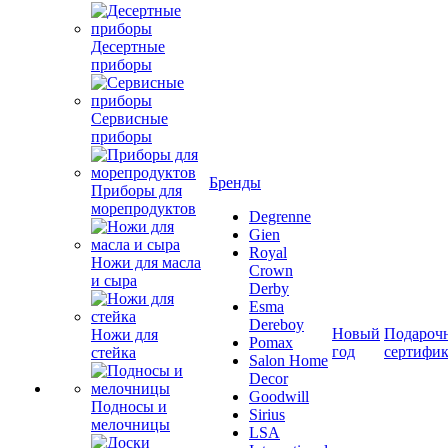
Десертные
приборы
Сервисные
приборы
Бренды
Приборы для
морепродуктов
Degrenne
Gien
Royal
Ножи для масла
Crown
и сыра
Derby
Esma
Dereboy
Новый
Подароч
Ножи для
Pomax
год
сертифи
стейка
Salon Home
Decor
Goodwill
Подносы и
Sirius
мелочницы
LSA