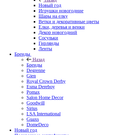
Новый год
Игрушки новогодние
Шары на елку
Ветки и декоративные цветы
Елки, деревья и венки
Декор новогодний
Сосульки
Гирлянды
Ленты
Бренды
Назад
Бренды
Degrenne
Gien
Royal Crown Derby
Esma Dereboy
Pomax
Salon Home Decor
Goodwill
Sirius
LSA International
Guaxs
DomeDeco
Новый год