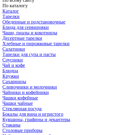
По всему сайту
По каталогу
Каталог
Тарелки
Обеденные и подстановочные
Блюда для сервировки
Чаши, пиалы и кокотницы
Десертные тарелки
Хлебные и пирожковые тарелки
Салатники
Тарелки для супа и пасты
Соусники
Чай и кофе
Блюдца
Кружки
Сахарницы
Сливочники и молочники
Чайники и кофейники
Чашки кофейные
Чашки чайные
Стеклянная посуда
Бокалы для вина и игристого
Кувшины, графины и декантеры
Стаканы
Столовые приборы